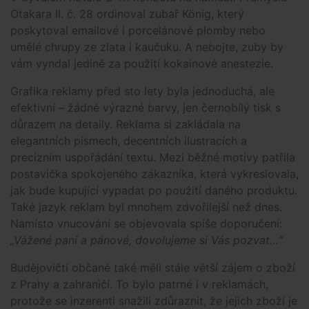
Otakara II. č. 28 ordinoval zubař König, který
poskytoval emailové i porcelánové plomby nebo
umělé chrupy ze zlata i kaučuku. A nebojte, zuby by
vám vyndal jedině za použití kokainové anestezie.
Grafika reklamy před sto lety byla jednoduchá, ale
efektivní – žádné výrazné barvy, jen černobílý tisk s
důrazem na detaily. Reklama si zakládala na
elegantních písmech, decentních ilustracích a
precizním uspořádání textu. Mezi běžné motivy patřila
postavička spokojeného zákazníka, která vykreslovala,
jak bude kupující vypadat po použití daného produktu.
Také jazyk reklam byl mnohem zdvořilejší než dnes.
Namísto vnucování se objevovala spíše doporučení:
„Vážené paní a pánové, dovolujeme si Vás pozvat…“
Budějovičtí občané také měli stále větší zájem o zboží
z Prahy a zahraničí. To bylo patrné i v reklamách,
protože se inzerenti snažili zdůraznit, že jejich zboží je