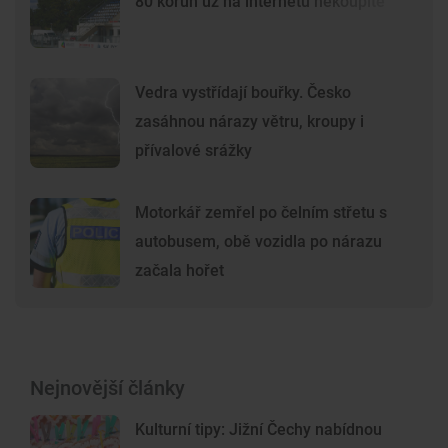
80 korun už na internetu nekoupíte
Vedra vystřídají bouřky. Česko
zasáhnou nárazy větru, kroupy i
přívalové srážky
Motorkář zemřel po čelním střetu s
autobusem, obě vozidla po nárazu
začala hořet
Nejnovější články
Kulturní tipy: Jižní Čechy nabídnou