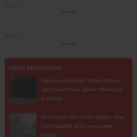
Premium
Premium
Výběr šéfredaktora
Šelma na jihu Čech? Záběry mohou
zachycovat kočku, policie hlášení dál
prověřuje
Sto mrtvých ryb v centru Budějc. Úhyn
mohl způsobit déšť a nedostatek
kyslíku