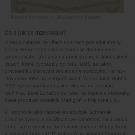
Inzerce koncertu v Jihočeských listech.
Co a jak se inzerovalo?
Inzerce zabírala ve všech novinách poslední strany.
Pouze dobře zaplacená reklama se dostala mezi
zpravodajství, třeba už na první stranu. V Jihočeských
listech, které vycházely od roku 1895, se takto
pravidelně umisťovala reklama na motocykly Harley-
Davidson nebo na margarín Sana. Ve vydání 4. dubna
1925 byste například našli i reklamu na zubního
technika, lázně Luhačovice nebo na čepice a klobouky,
které prodával kožešník Markgraf v Krajinské ulici.
V Hroznové ulici nabízel soustružník Schramek
dřevěné dýmky a na Wilsonově náměstí (dnes Lidická
třída) jste si mohli nechat naladit piano u Matěje Káry.
V bývalém hotelu U Tří kohoutů na náměstí Přemysla