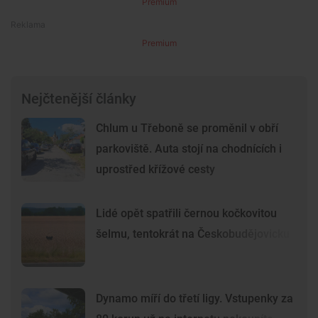
Premium
Premium
Nejčtenější články
Chlum u Třeboně se proměnil v obří
parkoviště. Auta stojí na chodnících i
uprostřed křížové cesty
Lidé opět spatřili černou kočkovitou
šelmu, tentokrát na Českobudějovicku
Dynamo míří do třetí ligy. Vstupenky za