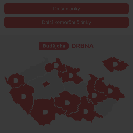
Další články
Další komerční články