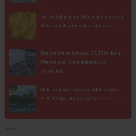
Tak detailně jsme Slunce ještě neviděli.
Nové snímky přinesly průlomový objev
Kraj nabízí za Dynamo 32,55 milionu.
Převod akcií chce dokončit co
nejrychleji
Další rána pro Dynamo. Klub zřejmě
zruší béčko, pro dva týmy nemá hráče