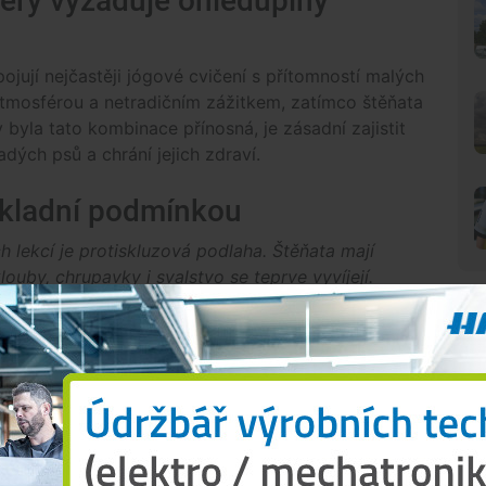
terý vyžaduje ohleduplný
pojují nejčastěji jógové cvičení s přítomností malých
 atmosférou a netradičním zážitkem, zatímco štěňata
 byla tato kombinace přínosná, je zásadní zajistit
dých psů a chrání jejich zdraví.
ákladní podmínkou
ch lekcí je protiskluzová podlaha. Štěňata mají
louby, chrupavky i svalstvo se teprve vyvíjejí.
ím podklouznutím a drobným mikrotraumatům
ch zajišťuje bezpečný pohyb a snižuje riziko
vých potíží“
, vysvětluje
Kateřina Líkařová
, která se
N
tkávala s nejistým pohybem, občasným kulháním či
ladých psů.
„Prostor by měl být zároveň členěný
krytu nebo klidové zóny, kde mohou vnímat pocit