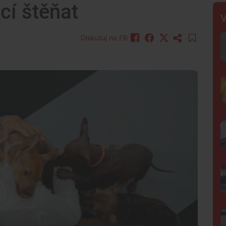
cí štěňat
V
Diskutuj na FB