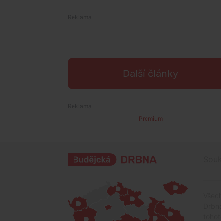
Další články
Premium
Souk
Všech
Drbna
tohot