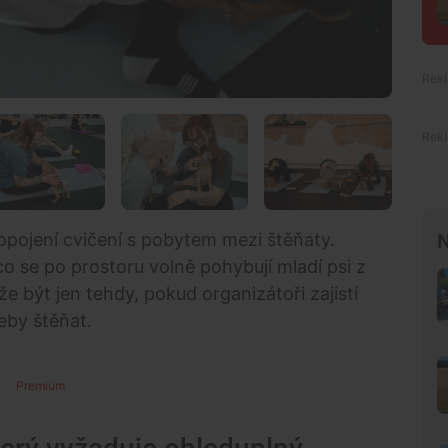
opojení cvičení s pobytem mezi štěňaty.
N
co se po prostoru volně pohybují mladí psi z
 být jen tehdy, pokud organizátoři zajistí
eby štěňat.
Premium