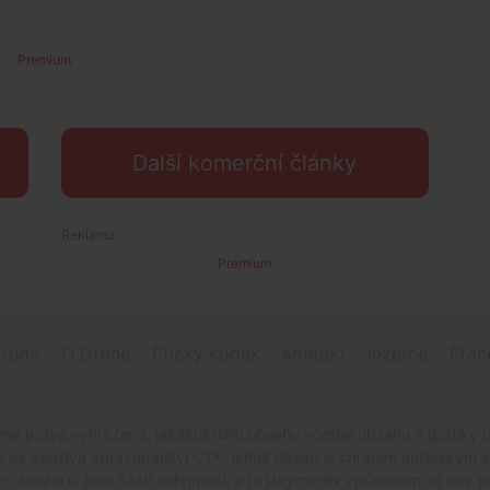
Premium
Další komerční články
Premium
romí
O Drbně
Etický kodex
Kontakt
Inzerce
Prác
na práva vyhrazena, jakékoli užití obsahu včetné obsahu a grafiky 
.cz využívá zpravodajství ČTK, jehož obsah je chráněn autorským zák
o obsahu či jeho částí veřejnosti, a to jakýmkoliv způsobem, je be