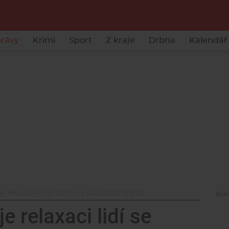
rávy
Krimi
Sport
Z kraje
Drbna
Kalendář 
e relaxaci lidí se zdravou socializací štěňat
e relaxaci lidí se