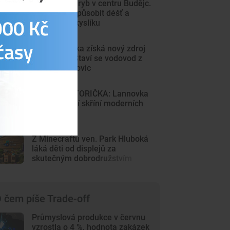
Sto mrtvých ryb v centru Budějc.
Úhyn mohl způsobit déšť a
nedostatek kyslíku
Sever Písecka získá nový zdroj
pitné vody. Staví se vodovod z
Krsic do Mirovic
DRBNA HISTORIČKA: Lannovka
byla výkladní skříní moderních
Budějovic
Z Minecraftu ven. Park Hluboká
láká děti od displejů za
skutečným dobrodružstvím
 čem píše Trade-off
Průmyslová produkce v červnu
vzrostla o 4 %, hodnota zakázek