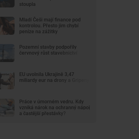
stoupla
Mladí Češi mají finance pod
kontrolou. Přesto jim chybí
peníze na zážitky
Pozemní stavby podpořily
červnový růst stavebnictví
EU uvolnila Ukrajině 3,47
miliardy eur na drony a Gripeny
Práce v úmorném vedru. Kdy
vzniká nárok na ochranný nápoj
a častější přestávky?