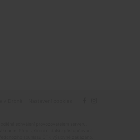
e v Drbně
Nastavení cookies
podléhá schválení provozovatelem serveru.
onem. Přepis, šíření či další zpřístupňování
z předchozího souhlasu ČTK výslovně zakázáno.