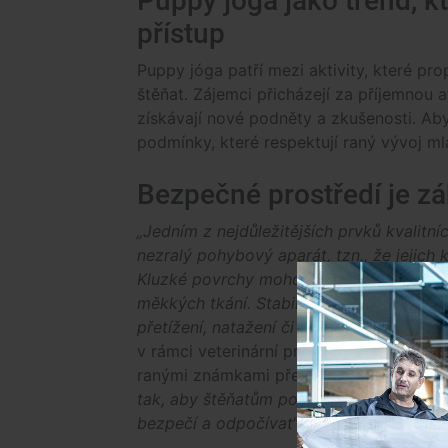
Puppy jóga jako trend, k
přístup
Puppy jóga patří mezi aktivity, které pro
štěňat. Zájemci přicházejí za příjemnou
získávají nové podněty a zkušenosti. Aby
podmínky, které respektují raný vývoj mla
Bezpečné prostředí je z
„Jedním z nejdůležitějších prvků kvalitní
nezralý pohybový aparát, tzn., že jejich k
Kluzké povrchy mohou vést k nežádouc
měkkých tkání. Stabilní, neklouzavý povr
přetížení, natažení či pozdějších pohybo
v rámci veterinární praxe opakovaně se
ranými známkami přetížení u štěňat a m
tak, aby štěňatům poskytoval možnost ú
bezpečí a odpočívat
“, doplňuje Líkařová.