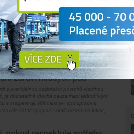
rozpoznat únavu i stres
 přítomnost zkušeného kynologa, který sleduje
su, únavy nebo přetížení. Odborník dokáže určit,
ředcházet situacím, které by mohla štěňata vnímat
i souhra mezi odborným dozorem a lektorem lekce,
způsobit dynamiku lekce. Velmi důležité je také
lo k nadměrné stimulaci psích mimin“
, říká
ání zdraví mladých psů
edí s pravidelnou dezinfekcí povrchů vhodnou
t, je dostatečně dlouhá pauza mezi jednotlivými
u a zregenerují. Přínosná je i spolupráce s
lizovala zátěž spojená s delší cestou na lekci“
,
O
, pokud respektuje potřeby