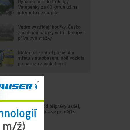
Dynamo míří do třetí ligy.
Vstupenky za 80 korun už na
internetu nekoupíte
Vedra vystřídají bouřky. Česko
zasáhnou nárazy větru, kroupy i
přívalové srážky
Motorkář zemřel po čelním
střetu s autobusem, obě vozidla
po nárazu začala hořet
ejnovější články
Motor na úvod přípravy uspěl,
hned ve čtvrtek se poměří s
Jihlavou