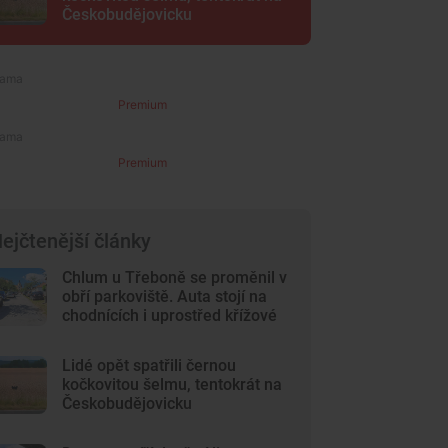
Českobudějovicku
Premium
Premium
ejčtenější články
Chlum u Třeboně se proměnil v
obří parkoviště. Auta stojí na
chodnících i uprostřed křížové
cesty
Lidé opět spatřili černou
kočkovitou šelmu, tentokrát na
Českobudějovicku