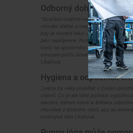
Odborný dohled pomáhá 
“Součástí kvalitně vedené puppy jógy je
chování štěňat a reaguje na projevy stre
kdy je vhodné lekci upravit, a pomáhá p
jako nepříjemné. Proto je zde důležitá 
který na upozornění dokáže okamžitě při
omezení počtu účastníků, aby nedocháze
Líkařová.
Hygiena a odpočinek chr
„Lekce by měly probíhat v čistém prostř
chemií. Co je ale také potřeba vypíchnou
lekcemi, během které si štěňata odpočino
chovateli z blízkého okolí, aby se minima
podotýká dále Líkařová.
Puppy jóga může pomoci