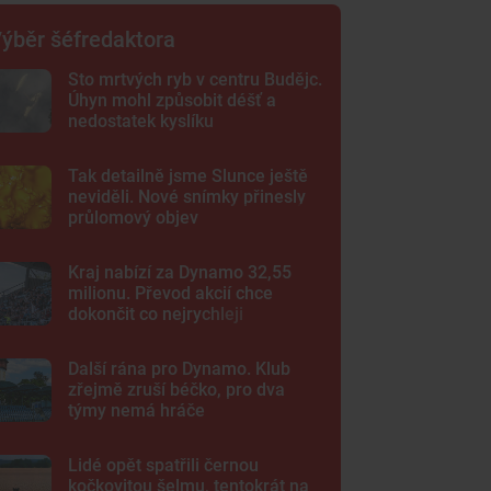
ýběr šéfredaktora
Sto mrtvých ryb v centru Budějc.
Úhyn mohl způsobit déšť a
nedostatek kyslíku
Tak detailně jsme Slunce ještě
neviděli. Nové snímky přinesly
průlomový objev
Kraj nabízí za Dynamo 32,55
milionu. Převod akcií chce
dokončit co nejrychleji
Další rána pro Dynamo. Klub
zřejmě zruší béčko, pro dva
týmy nemá hráče
Lidé opět spatřili černou
kočkovitou šelmu, tentokrát na