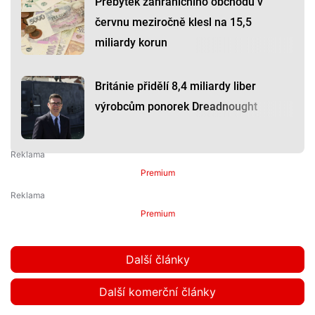
Přebytek zahraničního obchodu v
červnu meziročně klesl na 15,5
miliardy korun
Británie přidělí 8,4 miliardy liber
výrobcům ponorek Dreadnought
Premium
Premium
Další články
Další komerční články