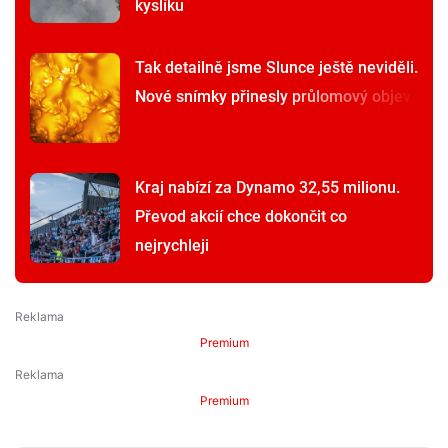
kyslíku
Tak detailně jsme Slunce ještě neviděli.
Nové snímky přinesly průlomový objev
Kraj nabízí za Dynamo 32,55 milionu.
Převod akcií chce dokončit co
nejrychleji
Premium
Premium