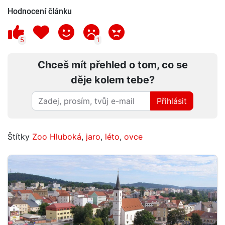
Hodnocení článku
5
1
Chceš mít přehled o tom, co se
děje kolem tebe?
Přihlásit
Štítky
Zoo Hluboká
,
jaro
,
léto
,
ovce