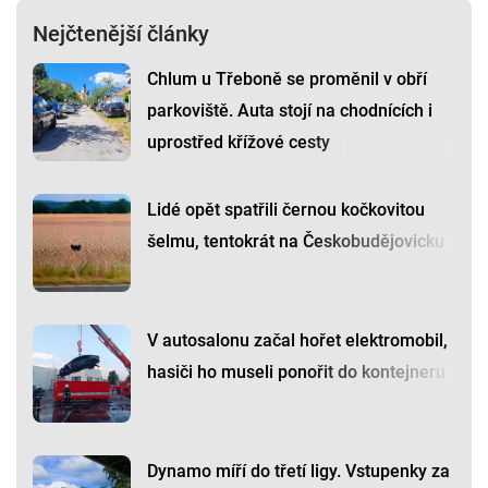
Nejčtenější články
Chlum u Třeboně se proměnil v obří
parkoviště. Auta stojí na chodnících i
uprostřed křížové cesty
Lidé opět spatřili černou kočkovitou
šelmu, tentokrát na Českobudějovicku
V autosalonu začal hořet elektromobil,
hasiči ho museli ponořit do kontejneru
Dynamo míří do třetí ligy. Vstupenky za