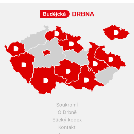
Soukromí
O Drbně
Etický kodex
Kontakt