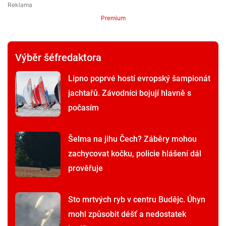
Premium
Výběr šéfredaktora
Lipno poprvé hostí evropský šampionát
jachtařů. Závodníci bojují hlavně s
počasím
Šelma na jihu Čech? Záběry mohou
zachycovat kočku, policie hlášení dál
prověřuje
Sto mrtvých ryb v centru Budějc. Úhyn
mohl způsobit déšť a nedostatek