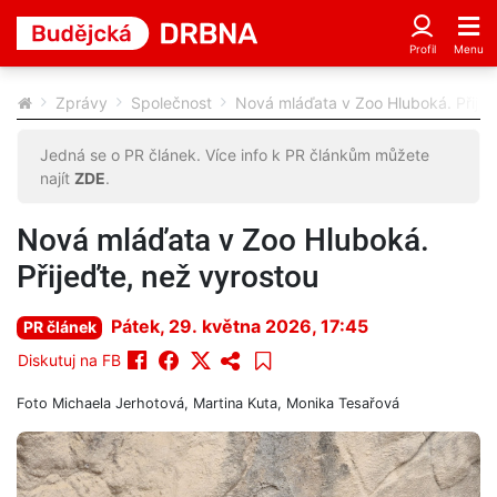
Zprávy
Společnost
Nová mláďata v Zoo Hluboká. Přijeď
Jedná se o PR článek. Více info k PR článkům můžete
najít
ZDE
.
Nová mláďata v Zoo Hluboká.
Přijeďte, než vyrostou
Pátek, 29. května 2026, 17:45
PR článek
Diskutuj na FB
Foto
Michaela Jerhotová, Martina Kuta, Monika Tesařová