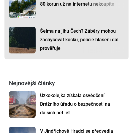
80 korun už na internetu nekoupíte
Šelma na jihu Čech? Záběry mohou
zachycovat kočku, policie hlášení dál
prověřuje
Nejnovější články
Úzkokolejka získala osvědčení
Drážního úřadu o bezpečnosti na
dalších pět let
V Jindřichově Hradci se předvedla