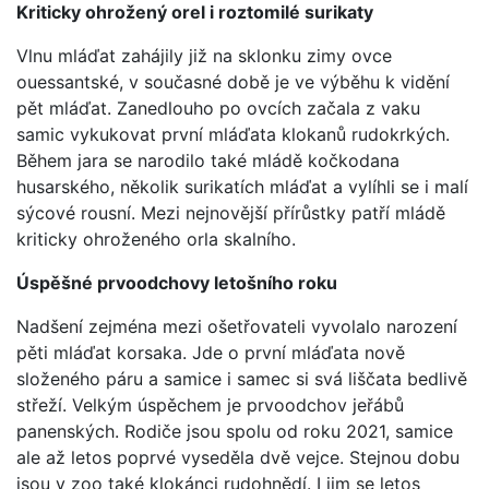
Kriticky ohrožený orel i roztomilé surikaty
Vlnu mláďat zahájily již na sklonku zimy ovce
ouessantské, v současné době je ve výběhu k vidění
pět mláďat. Zanedlouho po ovcích začala z vaku
samic vykukovat první mláďata klokanů rudokrkých.
Během jara se narodilo také mládě kočkodana
husarského, několik surikatích mláďat a vylíhli se i malí
sýcové rousní. Mezi nejnovější přírůstky patří mládě
kriticky ohroženého orla skalního.
Úspěšné prvoodchovy letošního roku
Nadšení zejména mezi ošetřovateli vyvolalo narození
pěti mláďat korsaka. Jde o první mláďata nově
složeného páru a samice i samec si svá liščata bedlivě
střeží. Velkým úspěchem je prvoodchov jeřábů
panenských. Rodiče jsou spolu od roku 2021, samice
ale až letos poprvé vyseděla dvě vejce. Stejnou dobu
jsou v zoo také klokánci rudohnědí. I jim se letos