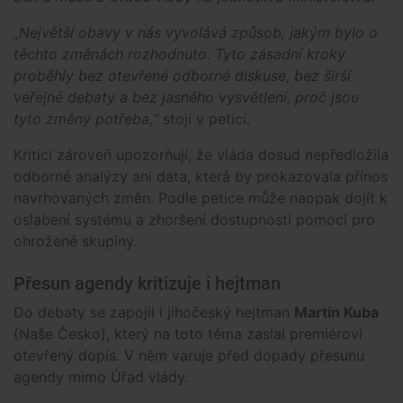
„Největší obavy v nás vyvolává způsob, jakým bylo o
těchto změnách rozhodnuto. Tyto zásadní kroky
proběhly bez otevřené odborné diskuse, bez širší
veřejné debaty a bez jasného vysvětlení, proč jsou
tyto změny potřeba,“
stojí v petici.
Kritici zároveň upozorňují, že vláda dosud nepředložila
odborné analýzy ani data, která by prokazovala přínos
navrhovaných změn. Podle petice může naopak dojít k
oslabení systému a zhoršení dostupnosti pomoci pro
ohrožené skupiny.
Přesun agendy kritizuje i hejtman
Do debaty se zapojil i jihočeský hejtman
Martin Kuba
(Naše Česko), který na toto téma zaslal premiérovi
otevřený dopis. V něm varuje před dopady přesunu
agendy mimo Úřad vlády.