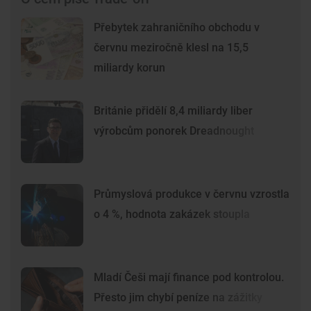
Přebytek zahraničního obchodu v
červnu meziročně klesl na 15,5
miliardy korun
Británie přidělí 8,4 miliardy liber
výrobcům ponorek Dreadnought
Průmyslová produkce v červnu vzrostla
o 4 %, hodnota zakázek stoupla
Mladí Češi mají finance pod kontrolou.
Přesto jim chybí peníze na zážitky