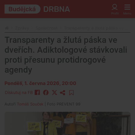
Zprávy
Společnost
Transparenty a žlutá páska ve dveř
Transparenty a žlutá páska ve
dveřích. Adiktologové stávkovali
proti přesunu protidrogové
agendy
Pondělí, 1. června 2026, 20:00
Diskutuj na FB
Autoři
Tomáš Souček
| Foto
PREVENT 99