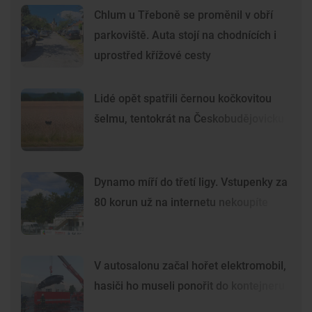
Chlum u Třeboně se proměnil v obří
parkoviště. Auta stojí na chodnících i
uprostřed křížové cesty
Lidé opět spatřili černou kočkovitou
šelmu, tentokrát na Českobudějovicku
Dynamo míří do třetí ligy. Vstupenky za
80 korun už na internetu nekoupíte
V autosalonu začal hořet elektromobil,
hasiči ho museli ponořit do kontejneru