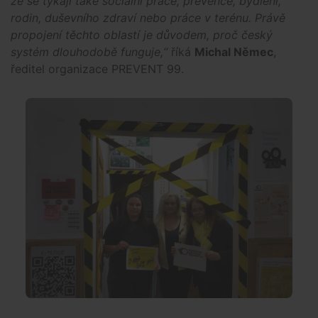
že se týkají také sociální práce, prevence, bydlení,
rodin, duševního zdraví nebo práce v terénu. Právě
propojení těchto oblastí je důvodem, proč český
systém dlouhodobě funguje,“
říká
Michal Němec
,
ředitel organizace PREVENT 99.