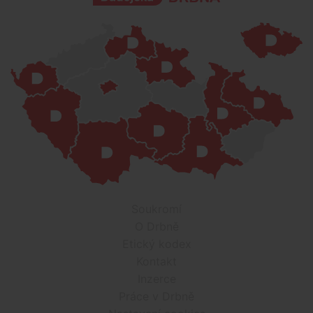
Soukromí
O Drbně
Etický kodex
Kontakt
Inzerce
Práce v Drbně