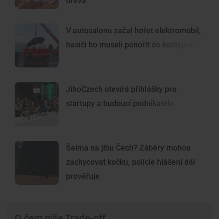
dřeva
V autosalonu začal hořet elektromobil,
hasiči ho museli ponořit do kontejneru
JihoCzech otevírá přihlášky pro
startupy a budoucí podnikatele
Šelma na jihu Čech? Záběry mohou
zachycovat kočku, policie hlášení dál
prověřuje
O čem píše Trade-off