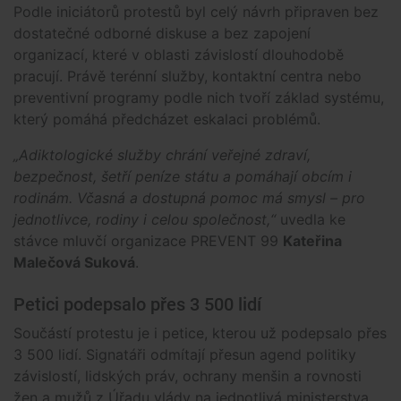
Podle iniciátorů protestů byl celý návrh připraven bez
dostatečné odborné diskuse a bez zapojení
organizací, které v oblasti závislostí dlouhodobě
pracují. Právě terénní služby, kontaktní centra nebo
preventivní programy podle nich tvoří základ systému,
který pomáhá předcházet eskalaci problémů.
„Adiktologické služby chrání veřejné zdraví,
bezpečnost, šetří peníze státu a pomáhají obcím i
rodinám. Včasná a dostupná pomoc má smysl – pro
jednotlivce, rodiny i celou společnost,“
uvedla ke
stávce mluvčí organizace PREVENT 99
Kateřina
Malečová Suková
.
Petici podepsalo přes 3 500 lidí
Součástí protestu je i petice, kterou už podepsalo přes
3 500 lidí. Signatáři odmítají přesun agend politiky
závislostí, lidských práv, ochrany menšin a rovnosti
žen a mužů z Úřadu vlády na jednotlivá ministerstva.