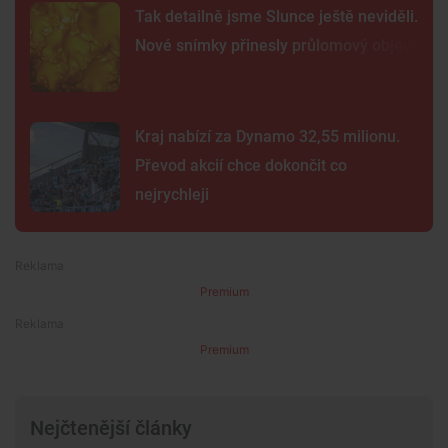
Tak detailně jsme Slunce ještě neviděli.
Nové snímky přinesly průlomový objev
Kraj nabízí za Dynamo 32,55 milionu.
Převod akcií chce dokončit co
nejrychleji
Premium
Premium
Nejčtenější články