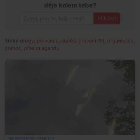
děje kolem tebe?
Přihlásit
Štítky
drogy
,
prevence
,
stávka prevent 99
,
organizace
,
pomoc
,
přesun agendy