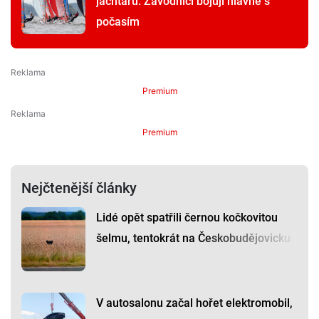
jachtařů. Závodníci bojují hlavně s
počasím
Premium
Premium
Nejčtenější články
Lidé opět spatřili černou kočkovitou
šelmu, tentokrát na Českobudějovicku
V autosalonu začal hořet elektromobil,