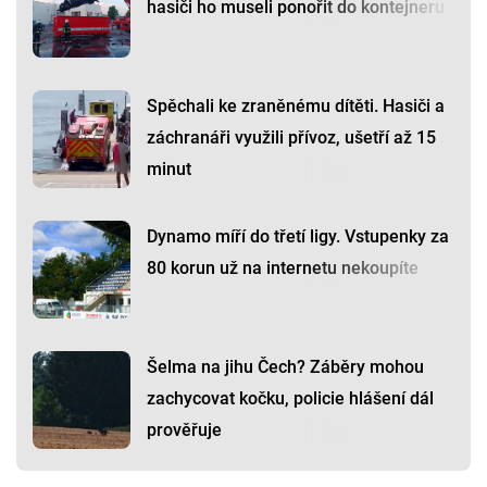
hasiči ho museli ponořit do kontejneru
Spěchali ke zraněnému dítěti. Hasiči a
záchranáři využili přívoz, ušetří až 15
minut
Dynamo míří do třetí ligy. Vstupenky za
80 korun už na internetu nekoupíte
Šelma na jihu Čech? Záběry mohou
zachycovat kočku, policie hlášení dál
prověřuje