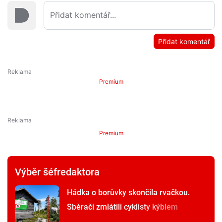
Přidat komentář
Premium
Premium
Výběr šéfredaktora
Hádka o borůvky skončila rvačkou.
Sběrači zmlátili cyklisty kýblem