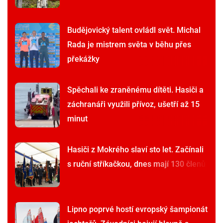
Budějovický talent ovládl svět. Michal
Rada je mistrem světa v běhu přes
překážky
Spěchali ke zraněnému dítěti. Hasiči a
záchranáři využili přívoz, ušetří až 15
minut
Hasiči z Mokrého slaví sto let. Začínali
s ruční stříkačkou, dnes mají 130 členů
Lipno poprvé hostí evropský šampionát