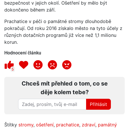
bezpečnost v jejich okolí. Ošetření by mělo být
dokončeno během září.
Prachatice v péči o památné stromy dlouhodobě
pokračují. Od roku 2016 získalo město na tyto účely z
různých dotačních programů již více než 1,1 milionu
korun.
Hodnocení článku
5
Chceš mít přehled o tom, co se
děje kolem tebe?
Přihlásit
Štítky
stromy
,
ošetření
,
prachatice
,
zdraví
,
památný