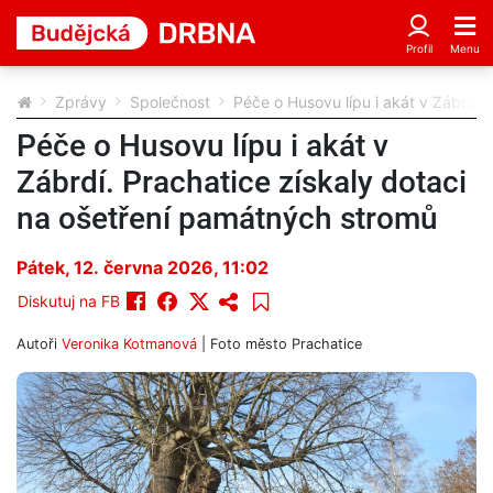
Zprávy
Společnost
Péče o Husovu lípu i akát v Zábrdí.
Péče o Husovu lípu i akát v
Zábrdí. Prachatice získaly dotaci
na ošetření památných stromů
Pátek, 12. června 2026, 11:02
Diskutuj na FB
Autoři
Veronika Kotmanová
| Foto
město Prachatice