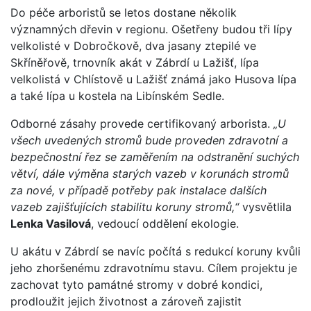
Do péče arboristů se letos dostane několik
významných dřevin v regionu. Ošetřeny budou tři lípy
velkolisté v Dobročkově, dva jasany ztepilé ve
Skříněřově, trnovník akát v Zábrdí u Lažišť, lípa
velkolistá v Chlístově u Lažišť známá jako Husova lípa
a také lípa u kostela na Libínském Sedle.
Odborné zásahy provede certifikovaný arborista.
„U
všech uvedených stromů bude proveden zdravotní a
bezpečnostní řez se zaměřením na odstranění suchých
větví, dále výměna starých vazeb v korunách stromů
za nové, v případě potřeby pak instalace dalších
vazeb zajišťujících stabilitu koruny stromů,“
vysvětlila
Lenka Vasilová
, vedoucí oddělení ekologie.
U akátu v Zábrdí se navíc počítá s redukcí koruny kvůli
jeho zhoršenému zdravotnímu stavu. Cílem projektu je
zachovat tyto památné stromy v dobré kondici,
prodloužit jejich životnost a zároveň zajistit