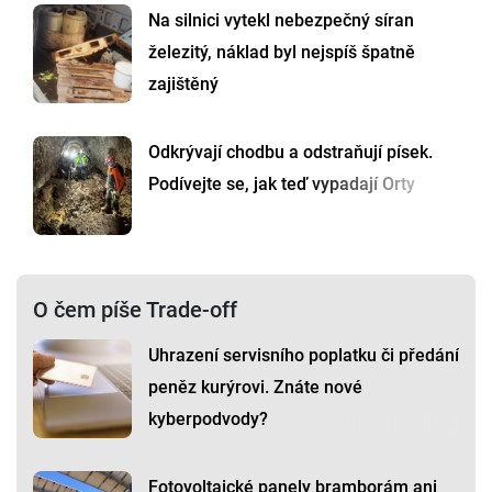
Na silnici vytekl nebezpečný síran
železitý, náklad byl nejspíš špatně
zajištěný
Odkrývají chodbu a odstraňují písek.
Podívejte se, jak teď vypadají Orty
O čem píše Trade-off
Uhrazení servisního poplatku či předání
peněz kurýrovi. Znáte nové
kyberpodvody?
Fotovoltaické panely bramborám ani