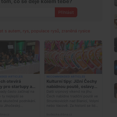
 tom, co se děje kolem tebe?
Přihlásit
řet s autem
,
rys
,
populace rysů
,
zraněná rysice