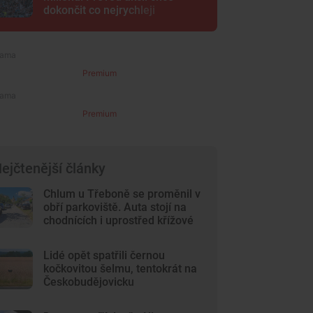
dokončit co nejrychleji
Premium
Premium
ejčtenější články
Chlum u Třeboně se proměnil v
obří parkoviště. Auta stojí na
chodnících i uprostřed křížové
cesty
Lidé opět spatřili černou
kočkovitou šelmu, tentokrát na
Českobudějovicku