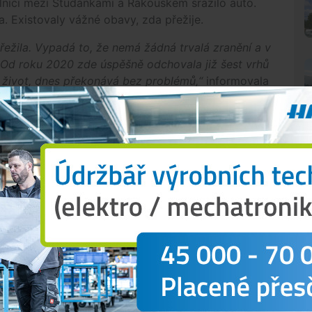
ilnici mezi Studánkami a Rakouskem srazilo auto.
. Existovaly vážné obavy, zda přežije.
ežila. Vypadá to, že nemá žádná trvalá zranění a v
 Od roku 2020 zde úspěšně odchovala již šest vrhů
ála život, dnes překonává bez problémů,“
informovala
 ekologií a ochranou přírody.
nzivně využívané krajině mohou rysi přežívat a
 známou rysicí v česko-rakouském pohraničí, kde se
ůli intenzivnímu využívání krajiny.
„Průměrný věk
jdoucí roky je v současné době 6,1 roku,“
zdůraznil
mavy až do Hrušných hor
N
osamostatnění odcházejí hledat nová teritoria do
nem se stal šumavský rys Bardi, který se narodil na
Klatovsku. O rok později se rozhodl hledat vlastní
y až do Krušných hor a stanovil tak nejdelší