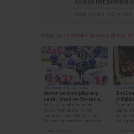
Chceš mít přehled o
Štítky
rysice Amálka
,
Šumava
,
silnice
,
st