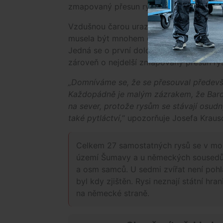
zmapovaný přesun rysa v České republic
Vzdušnou čarou urazil Bardi vzdálenost 1
musela být mnohem delší. Během svého pu
Jedná se o první doložený případ přiro
zároveň o nejdelší zmapovaný přesun rys
„Domníváme se, že se přesouval předevš
Každopádně je malým zázrakem, že Bardi 
na sever, protože rysům se stávají osudn
také pytláctví,
“ upozorňuje Josefa Kraus
Celkem 27 samostatných rysů se v m
území Šumavy a u německých sousedů 
a osm samců. U sedmi zvířat není pohla
byl kdy zjištěn. Rysi neznají státní hra
na německé straně.