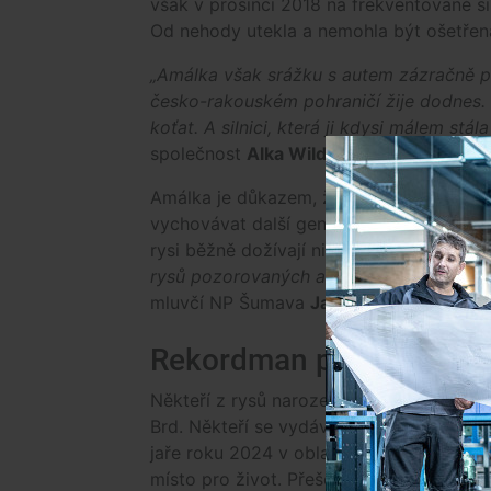
však v prosinci 2018 na frekventované s
Od nehody utekla a nemohla být ošetřena
„Amálka však srážku s autem zázračně př
česko-rakouském pohraničí žije dodnes.
koťat. A silnici, která ji kdysi málem st
společnost
Alka Wildlife,
která se zabývá
Amálka je důkazem, že i v člověkem inte
vychovávat další generace. Je nejstarší
rysi běžně dožívají nižšího věku právě kv
rysů pozorovaných alespoň dva po sobě 
mluvčí NP Šumava
Jan Dvořák.
Rekordman přešel ze Šu
Někteří z rysů narozených na Šumavě po 
Brd. Někteří se vydávají i dál. Rekordma
jaře roku 2024 v oblasti u Hartmanic na 
místo pro život. Přešel úspěšně ze Šumav