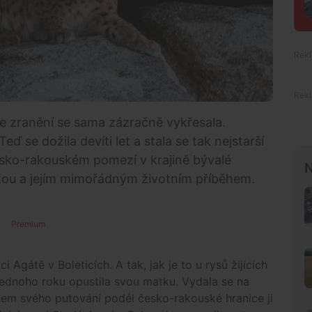
ze zranění se sama zázračně vykřesala.
ď se dožila devíti let a stala se tak nejstarší
esko-rakouském pomezí v krajině bývalé
N
kou a jejím mimořádným životním příběhem.
Premium
i Agátě v Boleticích. A tak, jak je to u rysů žijících
jednoho roku opustila svou matku. Vydala se na
ěhem svého putování podél česko-rakouské hranice ji