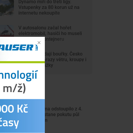
Dynamo míří do třetí ligy.
Vstupenky za 80 korun už na
internetu nekoupíte
V autosalonu začal hořet
elektromobil, hasiči ho museli
ponořit do kontejneru
Vedra vystřídají bouřky. Česko
zasáhnou nárazy větru, kroupy i
přívalové srážky
ejnovější články
Béčko Dynama odstoupilo z 4.
ligy. Klub dostane pokutu půl
milionu korun