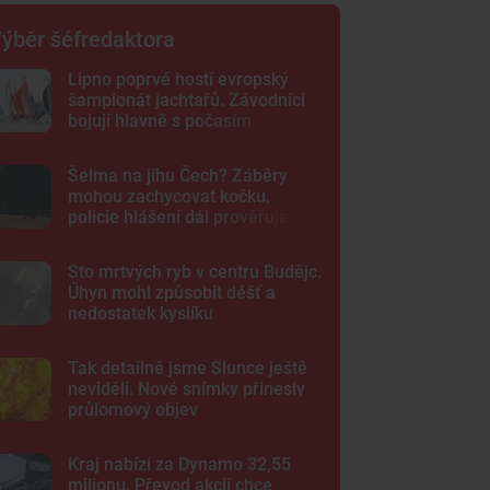
ýběr šéfredaktora
Lipno poprvé hostí evropský
šampionát jachtařů. Závodníci
bojují hlavně s počasím
Šelma na jihu Čech? Záběry
mohou zachycovat kočku,
policie hlášení dál prověřuje
Sto mrtvých ryb v centru Budějc.
Úhyn mohl způsobit déšť a
nedostatek kyslíku
Tak detailně jsme Slunce ještě
neviděli. Nové snímky přinesly
průlomový objev
Kraj nabízí za Dynamo 32,55
milionu. Převod akcií chce