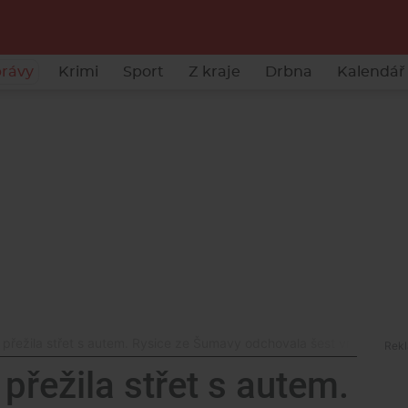
rávy
Krimi
Sport
Z kraje
Drbna
Kalendář 
přežila střet s autem. Rysice ze Šumavy odchovala šest vrhů koťat
řežila střet s autem.