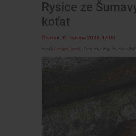
Rysice ze Šumavy
koťat
Čtvrtek, 11. června 2026, 17:00
Autoři
Richard Beneš
| Foto
Alka Wildlife, redakčn