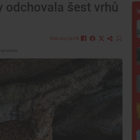
 odchovala šest vrhů
V
Diskutuj na FB
ě upraveno