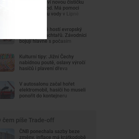
Volary postaví novou čističku
odpadních vod. Má pomoci
zlepšit kvalitu vody v Lipně
Lipno poprvé hostí evropský
šampionát jachtařů. Závodníci
bojují hlavně s počasím
Kulturní tipy: Jižní Čechy
nabídnou poutě, oslavy výročí
hasičů i plavení dřeva
V autosalonu začal hořet
elektromobil, hasiči ho museli
ponořit do kontejneru
 čem píše Trade-off
ČNB ponechala sazby beze
změny, inflace má krátkodobě