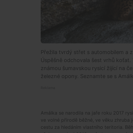
Přežila tvrdý střet s automobilem a 
Úspěšně odchovala šest vrhů koťat. Te
známou šumavskou rysicí žijící na č
železné opony. Seznamte se s Amál
Amálka se narodila na jaře roku 2017 rysic
ve volné přírodě běžné, ve věku zhruba 
cestu za hledáním vlastního teritoria. B