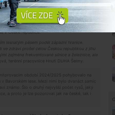
e.
60 kilometrů. Ve skutečnosti však jeho cesta
tování mohl ujít až několik stovek kilometrů.
zené migrace rysa ze Šumavy do Krušných hor a
a v České republice.
ím lesnatým pásem podél západní hranice.
ve zdraví prošel celou Českou republikou z jihu
ými zejména frekventované silnice a železnice, ale
ová, terénní pracovnice Hnutí DUHA Šelmy.
onitorovacím období 2024/2025 pohybovalo na
v Bavorském lese. Mezi nimi bylo dvanáct samic
ví známo. Šlo o druhý nejvyšší počet rysů, jaký
nice, a proto je lze pozorovat jak na české, tak i
O