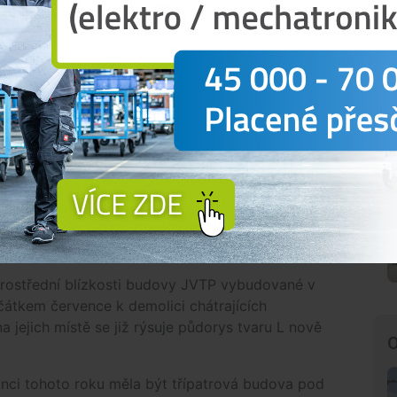
ovačních firem a pro využívání výsledků výzkumu a
ení nových oborů, technologií a služeb, které umožní
 regionu, zvýšit konkurenceschopnost místních
ce kvalifikovaných pracovních míst je jednou z
rategie Jihočeského kraje.
al od Jihočeské univerzity štafetu v budování JVTP,
hočeský vědeckotechnický park, a.s. a jejím
JVTP Etapa IIA“. Projekt je stejně jako v první
 pro regionální rozvoj a Ministerstvem průmyslu a
který je součástí Operačního programu podnikání
prostřední blízkosti budovy JVTP vybudované v
čátkem července k demolici chátrajících
jejich místě se již rýsuje půdorys tvaru L nově
O
ci tohoto roku měla být třípatrová budova pod