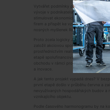
Vytvářet podmínky pro vznik a rozvoj in
vývoje v podnikatelské praxi, pro rozvíj
stimulovat ekonomický růst a prosperitu
firem a přispět ke vzniku a udržení vyso
nosných myšlenek Regionální inovační st
Proto zcela logicky Jihočeský kraj převz
založil akciovou společnost s názvem Ji
prostřednictvím realizuje projekt „Rozvoj 
etapě spolufinancován Evropským fondem
obchodu v rámci programu PROSPERITA, 
a inovace.
A jak tento projekt vypadá dnes? V bez
první etapě došlo v průběhu června a za
nevyužívaných hospodářských budov a na 
vznikajícího objektu.
Podle časového harmonogramu by na kon