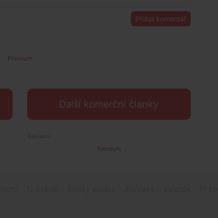
Přidat komentář
Premium
Další komerční články
Premium
romí
O Drbně
Etický kodex
Kontakt
Inzerce
Prác