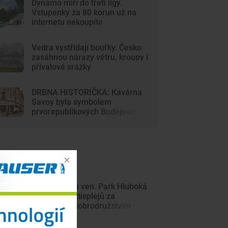
Dynamo míří do třetí ligy.
Vstupenky za 80 korun už na
internetu nekoupíte
Vedra vystřídají bouřky. Česko
zasáhnou nárazy větru, kroupy i
přívalové srážky
DRBNA HISTORIČKA: Kavárna
Savoy byla symbolem
prvorepublikových Budějovic
ejnovější články
Z Minecraftu ven. Park Hluboká
láká děti od displejů za
skutečným dobrodružstvím