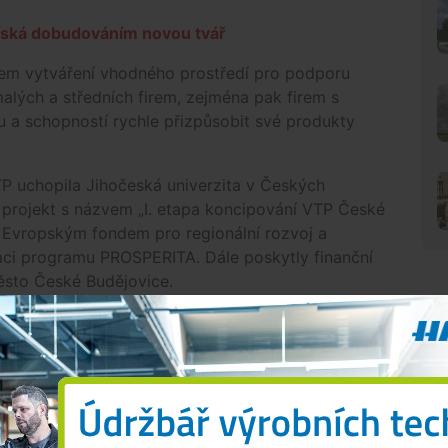
íská dobudováním novou tvář
lem vytváření vhodného prostředí pro podporu
malých a středních firem, zejména pak firem s
u a schopností rychle přizpůsobit své produkty
 uchopila Jihočeská univerzita v Českých
 projekt s názvem „I. etapa koncipování VTP České
n Evropským fondem pro regionální rozvoj a
ci programu PROSPERITA. Dále poskytly finanční
město České Budějovice.
su Jihočeské univerzity vybudovány specializované
N
a administrativního charakteru, vybavené vybranými
současné době spravován společností JAIP o.p.s.
nického parku bylo jasné, že první etapa je pouze
govat, je nutné pokračovat výstavbou další etapy.