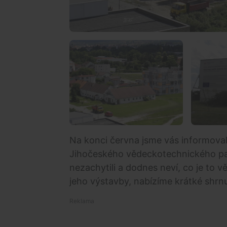
Na konci června jsme vás informova
Jihočeského vědeckotechnického park
nezachytili a dodnes neví, co je to vě
jeho výstavby, nabízíme krátké shrnu