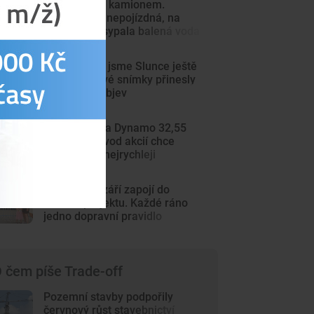
Střet vlaku s kamionem.
Souprava je nepojízdná, na
koleje se vysypala balená voda
Tak detailně jsme Slunce ještě
neviděli. Nové snímky přinesly
průlomový objev
Kraj nabízí za Dynamo 32,55
milionu. Převod akcií chce
dokončit co nejrychleji
Školky se v září zapojí do
nového projektu. Každé ráno
jedno dopravní pravidlo
 čem píše Trade-off
Pozemní stavby podpořily
červnový růst stavebnictví