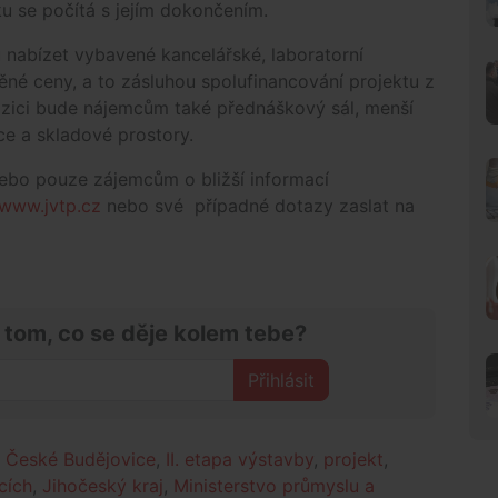
ku se počítá s jejím dokončením.
 nabízet vybavené kancelářské, laboratorní
ěné ceny, a to zásluhou spolufinancování projektu z
ozici bude nájemcům také přednáškový sál, menší
ce a skladové prostory.
ebo pouze zájemcům o bližší informací
www.jvtp.cz
nebo své případné dotazy zaslat na
 tom, co se děje kolem tebe?
Přihlásit
,
České Budějovice
,
II. etapa výstavby
,
projekt
,
cích
,
Jihočeský kraj
,
Ministerstvo průmyslu a