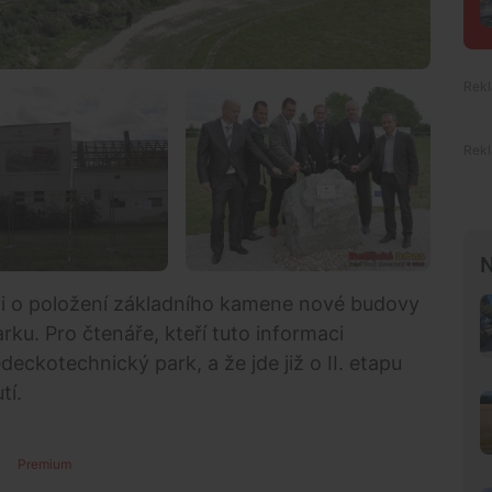
N
li o položení základního kamene nové budovy
u. Pro čtenáře, kteří tuto informaci
deckotechnický park, a že jde již o II. etapu
tí.
Premium