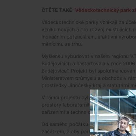
ČTĚTE TAKÉ:
Vědeckotechnický park z
Vědeckotechnické parky vznikají za úče
vzniku nových a pro rozvoj existujících 
inovačním potenciálem, efektivní výrobo
měnícímu se trhu.
Myšlenku vybudovat v našem regionu VTP
Budějovicích a nastartovala v roce 2006
Budějovice“. Projekt byl spolufinancová
Ministerstvem průmyslu a obchodu v rám
prostředky Jihočeský kraj a statutární 
V rámci projektu byly v blízkosti kampu
prostory laboratorního, poloprovozního 
zařízeními a technologiemi. Objekt je v 
Od samého počátku přípravy vědeckotech
začátkem, a aby park mohl efektivně fun