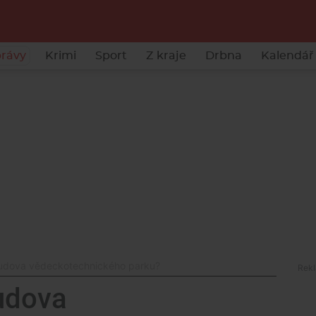
rávy
Krimi
Sport
Z kraje
Drbna
Kalendář 
budova vědeckotechnického parku?
udova