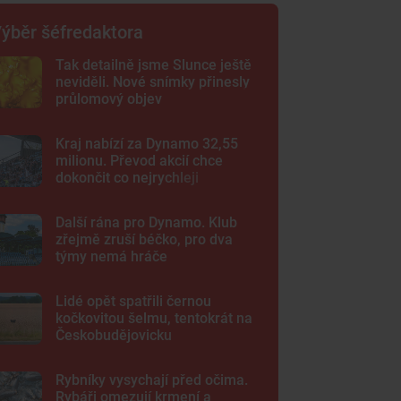
ýběr šéfredaktora
Tak detailně jsme Slunce ještě
neviděli. Nové snímky přinesly
průlomový objev
Kraj nabízí za Dynamo 32,55
milionu. Převod akcií chce
dokončit co nejrychleji
Další rána pro Dynamo. Klub
zřejmě zruší béčko, pro dva
týmy nemá hráče
Lidé opět spatřili černou
kočkovitou šelmu, tentokrát na
Českobudějovicku
Rybníky vysychají před očima.
Rybáři omezují krmení a