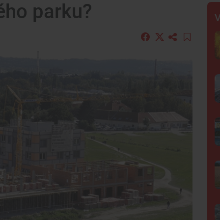
ého parku?
V