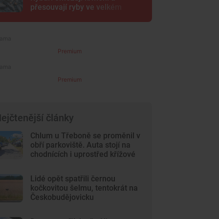
přesouvají ryby ve velkém
Premium
Premium
ejčtenější články
Chlum u Třeboně se proměnil v
obří parkoviště. Auta stojí na
chodnících i uprostřed křížové
cesty
Lidé opět spatřili černou
kočkovitou šelmu, tentokrát na
Českobudějovicku