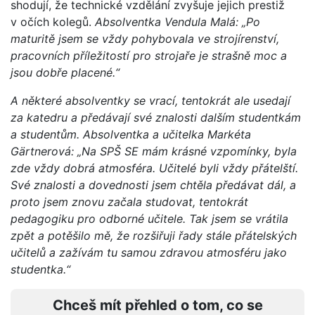
shodují, že technické vzdělání zvyšuje jejich prestiž
v očích kolegů.
Absolventka Vendula Malá: „Po
maturitě jsem se vždy pohybovala ve strojírenství,
pracovních příležitostí pro strojaře je strašně moc a
jsou dobře placené.“
A některé absolventky se vrací, tentokrát ale usedají
za katedru a předávají své znalosti dalším studentkám
a studentům. Absolventka a učitelka Markéta
Gärtnerová: „Na SPŠ SE mám krásné vzpomínky, byla
zde vždy dobrá atmosféra. Učitelé byli vždy přátelští.
Své znalosti a dovednosti jsem chtěla předávat dál, a
proto jsem znovu začala studovat, tentokrát
pedagogiku pro odborné učitele. Tak jsem se vrátila
zpět a potěšilo mě, že rozšiřuji řady stále přátelských
učitelů a zažívám tu samou zdravou atmosféru jako
studentka.“
Chceš mít přehled o tom, co se