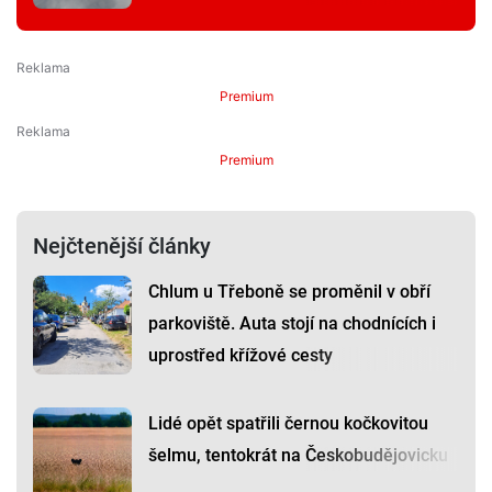
Premium
Premium
Nejčtenější články
Chlum u Třeboně se proměnil v obří
parkoviště. Auta stojí na chodnících i
uprostřed křížové cesty
Lidé opět spatřili černou kočkovitou
šelmu, tentokrát na Českobudějovicku