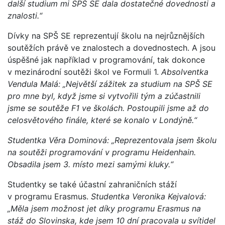
další studium mi SPŠ SE dala dostatečné dovednosti a
znalosti.“
Dívky na SPŠ SE reprezentují školu na nejrůznějších
soutěžích právě ve znalostech a dovednostech. A jsou
úspěšné jak například v programování, tak dokonce
v mezinárodní soutěži škol ve Formuli 1.
Absolventka
Vendula Malá: „Největší zážitek za studium na SPŠ SE
pro mne byl, když jsme si vytvořili tým a zúčastnili
jsme se soutěže F1 ve školách. Postoupili jsme až do
celosvětového finále, které se konalo v Londýně.“
Studentka Věra Dominová: „Reprezentovala jsem školu
na soutěži programování v programu Heidenhain.
Obsadila jsem 3. místo mezi samými kluky.“
Studentky se také účastní zahraničních stáží
v programu Erasmus.
Studentka Veronika Kejvalová:
„Měla jsem možnost jet díky programu Erasmus na
stáž do Slovinska, kde jsem 10 dní pracovala u svítidel