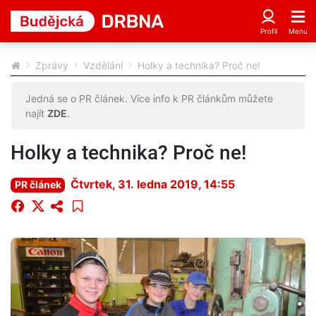
Zprávy
Vzdělání
Holky a technika? Proč ne!
Jedná se o PR článek. Více info k PR článkům můžete
najít
ZDE
.
Holky a technika? Proč ne!
Čtvrtek, 31. ledna 2019, 14:55
PR článek