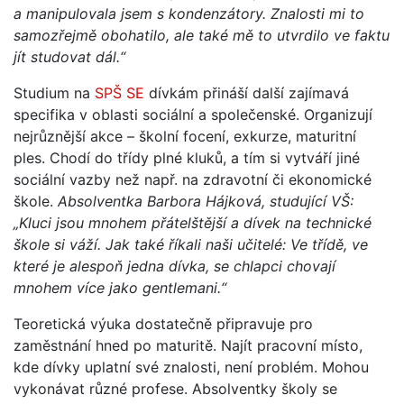
a manipulovala jsem s kondenzátory. Znalosti mi to
samozřejmě obohatilo, ale také mě to utvrdilo ve faktu
jít studovat dál.“
Studium na
SPŠ SE
dívkám přináší další zajímavá
specifika v oblasti sociální a společenské. Organizují
nejrůznější akce – školní focení, exkurze, maturitní
ples. Chodí do třídy plné kluků, a tím si vytváří jiné
sociální vazby než např. na zdravotní či ekonomické
škole.
Absolventka Barbora Hájková, studující VŠ:
„Kluci jsou mnohem přátelštější a dívek na technické
škole si váží. Jak také říkali naši učitelé: Ve třídě, ve
které je alespoň jedna dívka, se chlapci chovají
mnohem více jako gentlemani.“
Teoretická výuka dostatečně připravuje pro
zaměstnání hned po maturitě. Najít pracovní místo,
kde dívky uplatní své znalosti, není problém. Mohou
vykonávat různé profese. Absolventky školy se