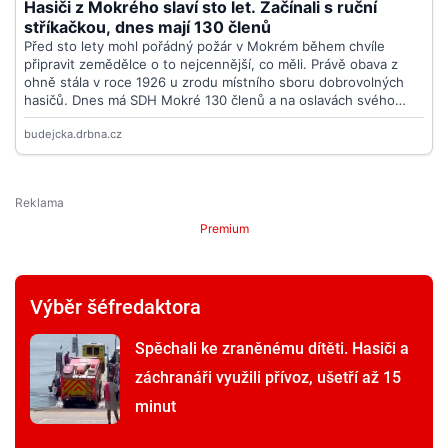
Premium
Výběr šéfredaktora
Spěchali ke zraněnému dítěti. Hasiči a
záchranáři využili přívoz, ušetří až 15
minut