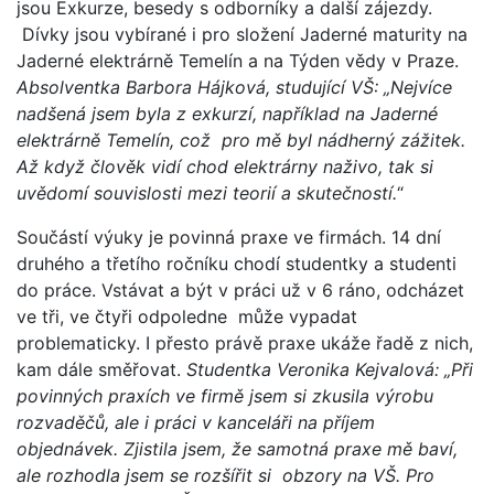
jsou Exkurze, besedy s odborníky a další zájezdy.
Dívky jsou vybírané i pro složení Jaderné maturity na
Jaderné elektrárně Temelín a na Týden vědy v Praze.
Absolventka Barbora Hájková, studující VŠ: „Nejvíce
nadšená jsem byla z exkurzí, například na Jaderné
elektrárně Temelín, což pro mě byl nádherný zážitek.
Až když člověk vidí chod elektrárny naživo, tak si
uvědomí souvislosti mezi teorií a skutečností.
“
Součástí výuky je povinná praxe ve firmách. 14 dní
druhého a třetího ročníku chodí studentky a studenti
do práce. Vstávat a být v práci už v 6 ráno, odcházet
ve tři, ve čtyři odpoledne může vypadat
problematicky. I přesto právě praxe ukáže řadě z nich,
kam dále směřovat.
Studentka Veronika Kejvalová: „Při
povinných praxích ve firmě jsem si zkusila výrobu
rozvaděčů, ale i práci v kanceláři na příjem
objednávek. Zjistila jsem, že samotná praxe mě baví,
ale rozhodla jsem se rozšířit si obzory na VŠ. Pro