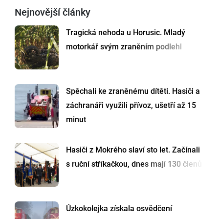
Nejnovější články
Tragická nehoda u Horusic. Mladý
motorkář svým zraněním podlehl
Spěchali ke zraněnému dítěti. Hasiči a
záchranáři využili přívoz, ušetří až 15
minut
Hasiči z Mokrého slaví sto let. Začínali
s ruční stříkačkou, dnes mají 130 členů
Úzkokolejka získala osvědčení