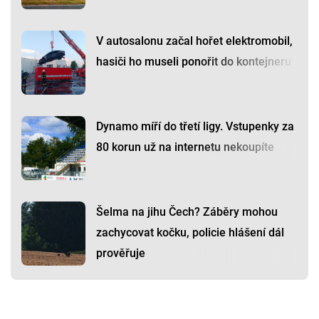
V autosalonu začal hořet elektromobil,
hasiči ho museli ponořit do kontejneru
Dynamo míří do třetí ligy. Vstupenky za
80 korun už na internetu nekoupíte
Šelma na jihu Čech? Záběry mohou
zachycovat kočku, policie hlášení dál
prověřuje