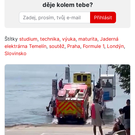
děje kolem tebe?
Přihlásit
Štítky
studium
,
technika
,
výuka
,
maturita
,
Jaderná
elektrárna Temelín
,
soutěž
,
Praha
,
Formule 1
,
Londýn
,
Slovinsko