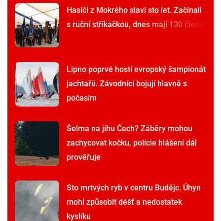
Hasiči z Mokrého slaví sto let. Začínali
s ruční stříkačkou, dnes mají 130 členů
Lipno poprvé hostí evropský šampionát
jachtařů. Závodníci bojují hlavně s
počasím
Šelma na jihu Čech? Záběry mohou
zachycovat kočku, policie hlášení dál
prověřuje
Sto mrtvých ryb v centru Budějc. Úhyn
mohl způsobit déšť a nedostatek
kyslíku