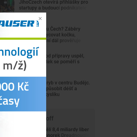
JihoCzech otevírá přihlášky pro
startupy a budoucí podnikatele
Šelma na jihu Čech? Záběry
mohou zachycovat kočku,
policie hlášení dál prověřuje
Motor na úvod přípravy uspěl,
hned ve čtvrtek se poměří s
Jihlavou
Sto mrtvých ryb v centru Budějc.
Úhyn mohl způsobit déšť a
nedostatek kyslíku
 čem píše Trade-off
Británie přidělí 8,4 miliardy liber
výrobcům ponorek Dreadnought