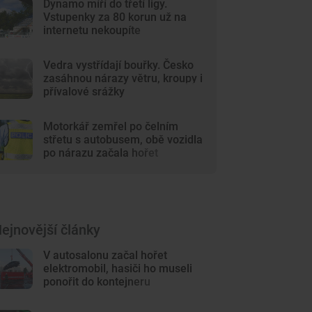
Dynamo míří do třetí ligy.
Vstupenky za 80 korun už na
internetu nekoupíte
Vedra vystřídají bouřky. Česko
zasáhnou nárazy větru, kroupy i
přívalové srážky
Motorkář zemřel po čelním
střetu s autobusem, obě vozidla
po nárazu začala hořet
ejnovější články
V autosalonu začal hořet
elektromobil, hasiči ho museli
ponořit do kontejneru