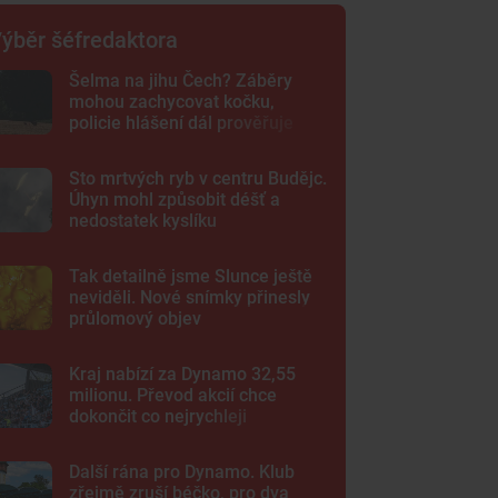
ýběr šéfredaktora
Šelma na jihu Čech? Záběry
mohou zachycovat kočku,
policie hlášení dál prověřuje
Sto mrtvých ryb v centru Budějc.
Úhyn mohl způsobit déšť a
nedostatek kyslíku
Tak detailně jsme Slunce ještě
neviděli. Nové snímky přinesly
průlomový objev
Kraj nabízí za Dynamo 32,55
milionu. Převod akcií chce
dokončit co nejrychleji
Další rána pro Dynamo. Klub
zřejmě zruší béčko, pro dva