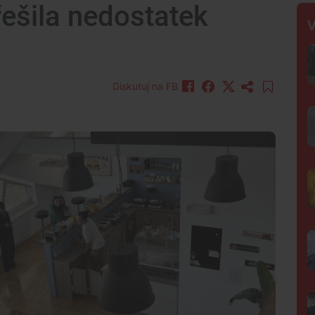
řešila nedostatek
V
Diskutuj na FB