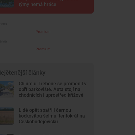
týmy nemá hráče
Premium
Premium
ejčtenější články
Chlum u Třeboně se proměnil v
obří parkoviště. Auta stojí na
chodnících i uprostřed křížové
cesty
Lidé opět spatřili černou
kočkovitou šelmu, tentokrát na
Českobudějovicku