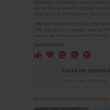
ekonomiku a účetnictví, studenti uspívaj
úrovně C2 a pravidelně vyrážejí na zahr
výuky jsou i studentské firmy nebo proj
„Největší radost máme z toho, když stud
tady. Sedí spolu na terasách, sportují nebo
budova, ale místo, kde se lidé cítí dobře,
Hodnocení článku
2
1
1
Chceš mít přehled o
Štítky
písek
,
akademie
,
škola
,
posilovna
,