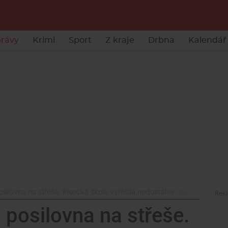
rávy
Krimi
Sport
Z kraje
Drbna
Kalendář 
osilovna na střeše. Písecká škola vyřešila nedostatek místa po svém
 posilovna na střeše.