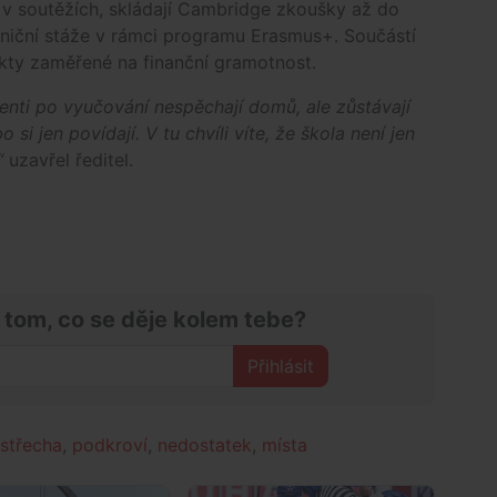
í v soutěžích, skládají Cambridge zkoušky až do
aniční stáže v rámci programu Erasmus+. Součástí
ekty zaměřené na finanční gramotnost.
enti po vyučování nespěchají domů, ale zůstávají
 si jen povídají. V tu chvíli víte, že škola není jen
“
uzavřel ředitel.
 tom, co se děje kolem tebe?
Přihlásit
střecha
,
podkroví
,
nedostatek
,
místa