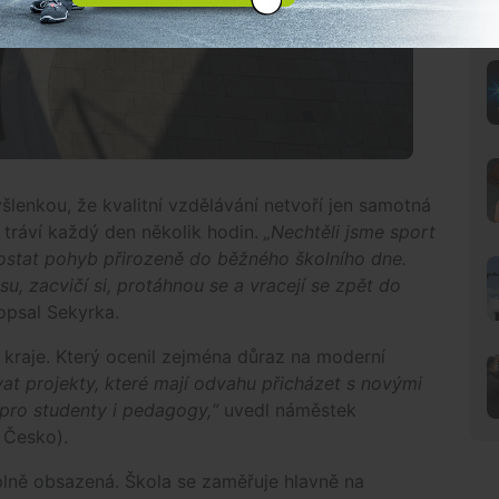
lenkou, že kvalitní vzdělávání netvoří jen samotná
i tráví každý den několik hodin.
„Nechtěli jsme sport
dostat pohyb přirozeně do běžného školního dne.
u, zacvičí si, protáhnou se a vracejí se zpět do
psal Sekyrka.
 kraje. Který ocenil zejména důraz na moderní
at projekty, které mají odvahu přicházet s novými
 pro studenty i pedagogy,“
uvedl náměstek
 Česko).
lně obsazená. Škola se zaměřuje hlavně na