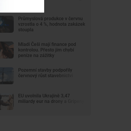
Průmyslová produkce v červnu
vzrostla o 4 %, hodnota zakázek
stoupla
Mladí Češi mají finance pod
kontrolou. Přesto jim chybí
peníze na zážitky
Pozemní stavby podpořily
červnový růst stavebnictví
EU uvolnila Ukrajině 3,47
miliardy eur na drony a Gripeny