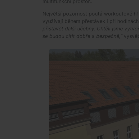
multifunkční prostor..
Největší pozornost poutá workoutové hřiš
využívají během přestávek i při hodinác
přistavět další učebny. Chtěli jsme vytvoř
se budou cítit dobře a bezpečně,“
vysvětl