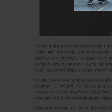
Podle něj škola dlouhodobě pracuje s myš
výuka, ale i prostředí, ve kterém student
zavřít jen do tělocvičny. Smyslem bylo 
Studenti během pár vteřin vyjdou na teras
výuky soustředěnější a v lepší náladě,“
po
Projekt získal také podporu Jihočeského
prostředí.
„Jihočeský kraj chce podporov
nápady a vytvářet inspirativní podmínky
hejtmana pro školství
David Štojdl
(Naše
Písecká akademie je dlouhodobě téměř p