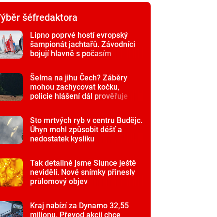
ýběr šéfredaktora
Lipno poprvé hostí evropský
šampionát jachtařů. Závodníci
bojují hlavně s počasím
Šelma na jihu Čech? Záběry
mohou zachycovat kočku,
policie hlášení dál prověřuje
Sto mrtvých ryb v centru Budějc.
Úhyn mohl způsobit déšť a
nedostatek kyslíku
Tak detailně jsme Slunce ještě
neviděli. Nové snímky přinesly
průlomový objev
Kraj nabízí za Dynamo 32,55
milionu. Převod akcií chce