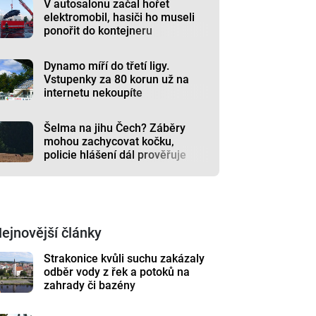
V autosalonu začal hořet
elektromobil, hasiči ho museli
ponořit do kontejneru
Dynamo míří do třetí ligy.
Vstupenky za 80 korun už na
internetu nekoupíte
Šelma na jihu Čech? Záběry
mohou zachycovat kočku,
policie hlášení dál prověřuje
ejnovější články
Strakonice kvůli suchu zakázaly
odběr vody z řek a potoků na
zahrady či bazény