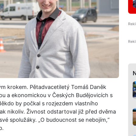
N
vným krokem. Pětadvacetiletý Tomáš Daněk
kou a ekonomickou v Českých Budějovicích s
 Někdo by počkal s rozjezdem vlastního
ak nikoliv. Živnost odstartoval již před dvěma
 své spolužáky. „O budoucnost se nebojím,“
b.