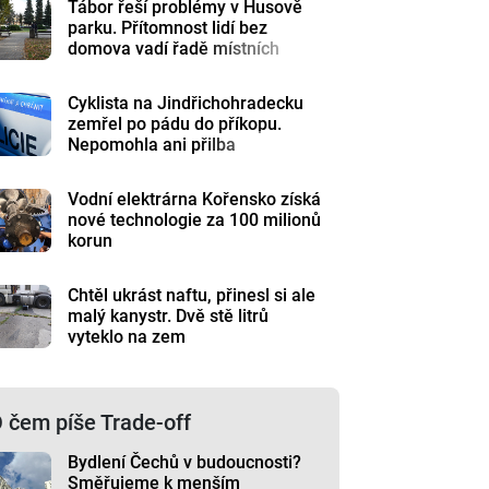
Tábor řeší problémy v Husově
parku. Přítomnost lidí bez
domova vadí řadě místních
Cyklista na Jindřichohradecku
zemřel po pádu do příkopu.
Nepomohla ani přilba
Vodní elektrárna Kořensko získá
nové technologie za 100 milionů
korun
Chtěl ukrást naftu, přinesl si ale
malý kanystr. Dvě stě litrů
vyteklo na zem
 čem píše Trade-off
Bydlení Čechů v budoucnosti?
Směřujeme k menším