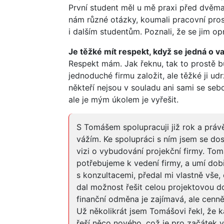
První student měl u mě praxi před dvěma l
nám různé otázky, koumali pracovní prost
i dalším studentům. Poznali, že se jim o
Je těžké mít respekt, když se jedná o 
Respekt mám. Jak řeknu, tak to prostě b
jednoduché firmu založit, ale těžké ji ud
někteří nejsou v souladu ani sami se seb
ale je mým úkolem je vyřešit.
S Tomášem spolupracuji již rok a práv
vážím. Ke spolupráci s ním jsem se dost
vizi o vybudování projekční firmy. Tom
potřebujeme k vedení firmy, a umí dobř
s konzultacemi, předal mi vlastně vše, 
dal možnost řešit celou projektovou
finanční odměna je zajímavá, ale cenně
Už několikrát jsem Tomášovi řekl, že k
řeší něco nového, což je pro začátek v