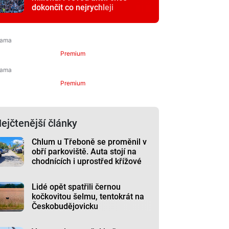
dokončit co nejrychleji
Premium
Premium
ejčtenější články
Chlum u Třeboně se proměnil v
obří parkoviště. Auta stojí na
chodnících i uprostřed křížové
cesty
Lidé opět spatřili černou
kočkovitou šelmu, tentokrát na
Českobudějovicku