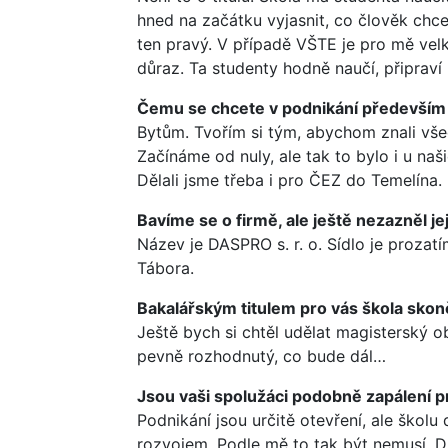
hned na začátku vyjasnit, co člověk chce.
ten pravý. V případě VŠTE je pro mě vel
důraz. Ta studenty hodně naučí, připraví
Čemu se chcete v podnikání především
Bytům. Tvořím si tým, abychom znali vš
Začínáme od nuly, ale tak to bylo i u na
Dělali jsme třeba i pro ČEZ do Temelína.
Bavíme se o firmě, ale ještě nezazněl je
Název je DASPRO s. r. o. Sídlo je prozat
Tábora.
Bakalářským titulem pro vás škola skon
Ještě bych si chtěl udělat magisterský ob
pevně rozhodnutý, co bude dál…
Jsou vaši spolužáci podobně zapálení p
Podnikání jsou určitě otevření, ale školu d
rozvojem. Podle mě to tak být nemusí. D