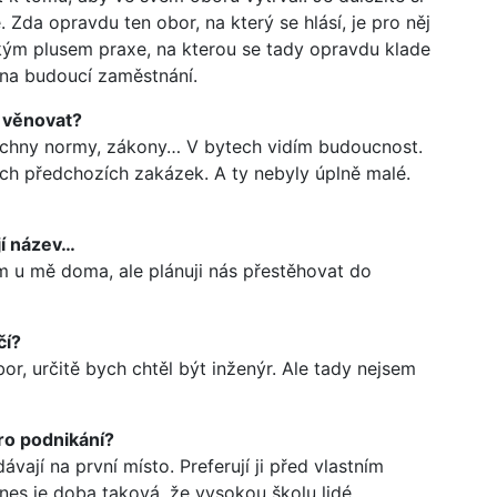
 Zda opravdu ten obor, na který se hlásí, je pro něj
kým plusem praxe, na kterou se tady opravdu klade
 na budoucí zaměstnání.
 věnovat?
echny normy, zákony… V bytech vidím budoucnost.
šich předchozích zakázek. A ty nebyly úplně malé.
jí název…
ím u mě doma, ale plánuji nás přestěhovat do
čí?
or, určitě bych chtěl být inženýr. Ale tady nejsem
ro podnikání?
ávají na první místo. Preferují ji před vlastním
nes je doba taková, že vysokou školu lidé