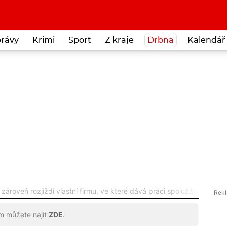
rávy
Krimi
Sport
Z kraje
Drbna
Kalendář 
zároveň rozjíždí vlastní firmu, ve které dává práci spolužákům. Pět
ům můžete najít
ZDE
.