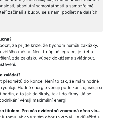
onalosti, absolutní samostatnosti a samozřejmě
eří začínají a budou se s námi podílet na dalších
oucna?
ocit, že přijde krize, že bychom neměli zakázky.
 většího města. Není to úplně legrace, je třeba
myšlení, zda zakázku vůbec dokážeme zvládnout,
astavení.
a zvládat?
áct předmětů do konce. Není to tak, že mám hodně
ychleji. Hodně energie věnuji podnikání, ujasňuji si
odin, a to jak do školy, tak i do firmy. Já se
 podnikání věnuji maximální energii.
za titulem. Pro vás evidentně znamená něco víc…
t k tomu, aby ve svém oboru vytrval. Je důležité si