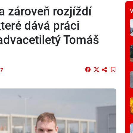
 zároveň rozjíždí
V
které dává práci
advacetiletý Tomáš
47