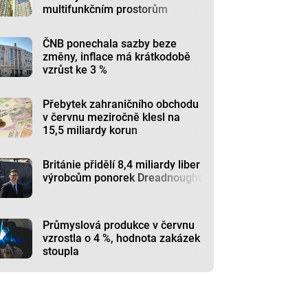
multifunkčním prostorům
ČNB ponechala sazby beze
změny, inflace má krátkodobě
vzrůst ke 3 %
Přebytek zahraničního obchodu
v červnu meziročně klesl na
15,5 miliardy korun
Británie přidělí 8,4 miliardy liber
výrobcům ponorek Dreadnought
Průmyslová produkce v červnu
vzrostla o 4 %, hodnota zakázek
stoupla