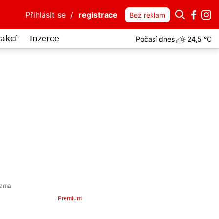
Přihlásit se
/
registrace
Bez reklam
Počasí dnes
24,5 °C
akcí
Inzerce
advacetiletý Tomáš Daněk si plní sny
Premium