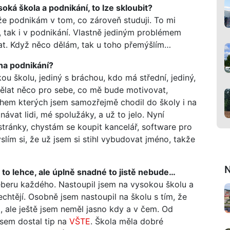
ká škola a podnikání, to lze skloubit?
že podnikám v tom, co zároveň studuji. To mi
u, tak i v podnikání. Vlastně jediným problémem
at. Když něco dělám, tak u toho přemýšlím…
 na podnikání?
ou školu, jediný s bráchou, kdo má střední, jediný,
dělat něco pro sebe, co mě bude motivovat,
hem kterých jsem samozřejmě chodil do školy i na
ávat lidi, mé spolužáky, a už to jelo. Nyní
 stránky, chystám se koupit kancelář, software pro
ím si, že už jsem si stihl vybudovat jméno, takže
N
to lehce, ale úplně snadné to jistě nebude…
eberu každého. Nastoupil jsem na vysokou školu a
 nechtějí. Osobně jsem nastoupil na školu s tím, že
t, ale ještě jsem neměl jasno kdy a v čem. Od
jsem dostal tip na
VŠTE
. Škola měla dobré