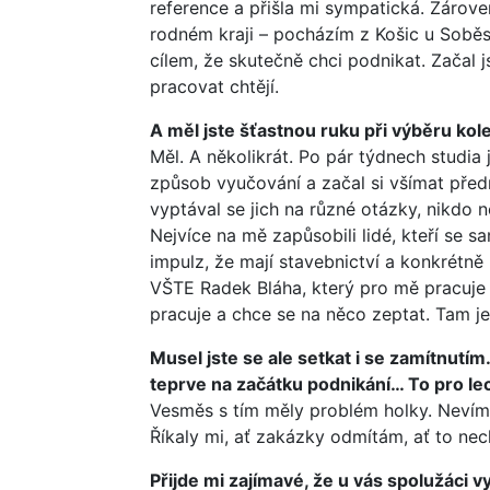
reference a přišla mi sympatická. Zárov
rodném kraji – pocházím z Košic u Soběsl
cílem, že skutečně chci podnikat. Začal j
pracovat chtějí.
A měl jste šťastnou ruku při výběru kol
Měl. A několikrát. Po pár týdnech studia 
způsob vyučování a začal si všímat před
vyptával se jich na různé otázky, nikdo 
Nejvíce na mě zapůsobili lidé, kteří se s
impulz, že mají stavebnictví a konkrétně p
VŠTE Radek Bláha, který pro mě pracuje 
pracuje a chce se na něco zeptat. Tam je
Musel jste se ale setkat i se zamítnutím
teprve na začátku podnikání… To pro le
Vesměs s tím měly problém holky. Nevím, j
Říkaly mi, ať zakázky odmítám, ať to ne
Přijde mi zajímavé, že u vás spolužáci v