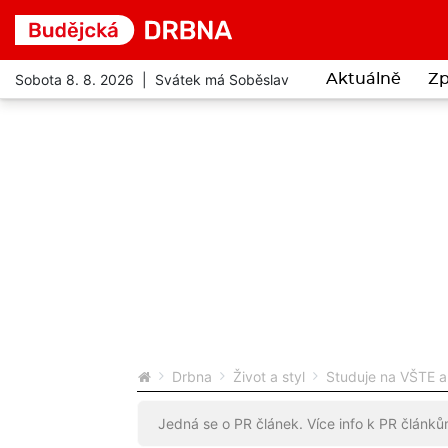
Sobota 8. 8. 2026 | Svátek má Soběslav
Aktuálně
Zp
Drbna
Život a styl
Studuje na VŠTE a 
Jedná se o PR článek. Více info k PR článk