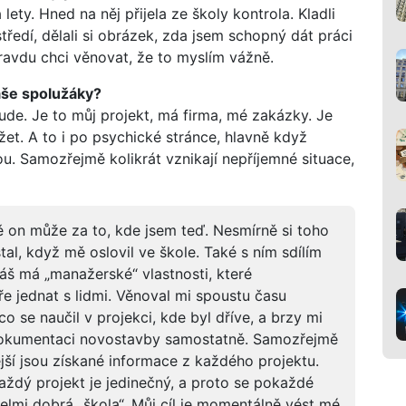
ety. Hned na něj přijela ze školy kontrola. Kladli
ředí, dělali si obrázek, zda jsem schopný dát práci
pravdu chci věnovat, že to myslím vážně.
vaše spolužáky?
ude. Je to můj projekt, má firma, mé zakázky. Je
ržet. A to i po psychické stránce, hlavně když
ou. Samozřejmě kolikrát vznikají nepříjemné situace,
ě on může za to, kde jsem teď. Nesmírně si toho
al, když mě oslovil ve škole. Také s ním sdílím
áš má „manažerské“ vlastnosti, které
e jednat s lidmi. Věnoval mi spoustu času
co se naučil v projekci, kde byl dříve, a brzy mi
 dokumentaci novostavby samostatně. Samozřejmě
jší jsou získané informace z každého projektu.
aždý projekt je jedinečný, a proto se pokaždé
elmi dobrá „škola“. Můj cíl je momentálně vést mé