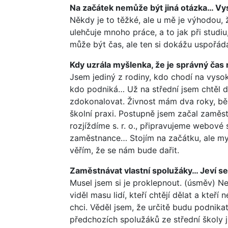
Na začátek nemůže být jiná otázka… Vyso
Někdy je to těžké, ale u mě je výhodou, 
ulehčuje mnoho práce, a to jak při studi
může být čas, ale ten si dokážu uspořád
Kdy uzrála myšlenka, že je správný čas
Jsem jediný z rodiny, kdo chodí na vysok
kdo podniká… Už na střední jsem chtěl 
zdokonalovat. Živnost mám dva roky, bě
školní praxi. Postupně jsem začal zaměstn
rozjíždíme s. r. o., připravujeme webové
zaměstnance… Stojím na začátku, ale mysl
věřím, že se nám bude dařit.
Zaměstnávat vlastní spolužáky… Jeví se 
Musel jsem si je proklepnout. (úsměv) N
viděl masu lidí, kteří chtějí dělat a kteří
chci. Věděl jsem, že určitě budu podnika
předchozích spolužáků ze střední školy 