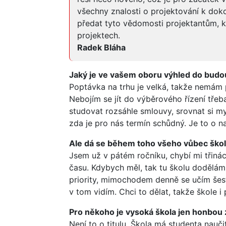
všechny znalosti o projektování k dok
předat tyto vědomosti projektantům, kt
projektech.
Radek Bláha
Jaký je ve vašem oboru výhled do bud
Poptávka na trhu je velká, takže nemám p
Nebojím se jít do výběrového řízení třeba
studovat rozsáhle smlouvy, srovnat si 
zda je pro nás termín schůdný. Je to o n
Ale dá se během toho všeho vůbec škol
Jsem už v pátém ročníku, chybí mi třin
času. Kdybych měl, tak tu školu dodělám r
priority, mimochodem denně se učím šest h
v tom vidím. Chci to dělat, takže škole i
Pro někoho je vysoká škola jen honbou 
Není to o titulu. Škola má studenta nauči