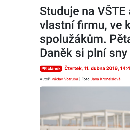
Studuje na VŠTE a
vlastní firmu, ve 
spolužákům. Pět
Daněk si plní sny
Čtvrtek, 11. dubna 2019, 14:
PR článek
Autoři
Václav Votruba
| Foto
Jana Kroneislová