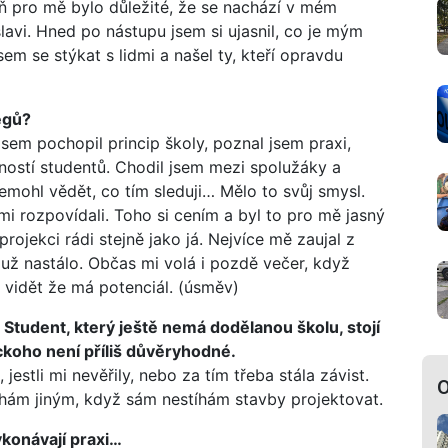
eň pro mě bylo důležité, že se nachází v mém
avi. Hned po nástupu jsem si ujasnil, co je mým
sem se stýkat s lidmi a našel ty, kteří opravdu
egů?
jsem pochopil princip školy, poznal jsem praxi,
ností studentů. Chodil jsem mezi spolužáky a
nemohl vědět, co tím sleduji… Mělo to svůj smysl.
ami rozpovídali. Toho si cením a byl to pro mě jasný
rojekci rádi stejně jako já. Nejvíce mě zaujal z
už nastálo. Občas mi volá i pozdě večer, když
 vidět že má potenciál. (úsměv)
. Student, který ještě nemá dodělanou školu, stojí
ckoho není příliš důvěryhodné.
estli mi nevěřily, nebo za tím třeba stála závist.
O
chám jiným, když sám nestíhám stavby projektovat.
ykonávají praxi…