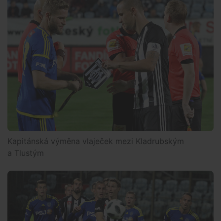
Kapitánská výměna vlaječek mezi Kladrubským
a Tlustým