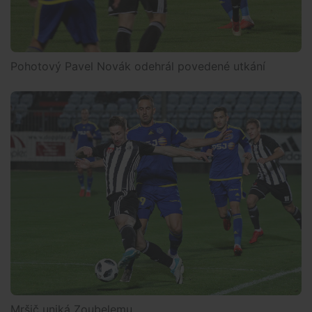
Pohotový Pavel Novák odehrál povedené utkání
Mršič uniká Zoubelemu