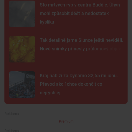
Sto mrtvých ryb v centru Budějc. Úhyn
mohl způsobit déšť a nedostatek
kyslíku
Tak detailně jsme Slunce ještě neviděli.
Nové snímky přinesly průlomový objev
Kraj nabízí za Dynamo 32,55 milionu.
Převod akcií chce dokončit co
nejrychleji
Premium