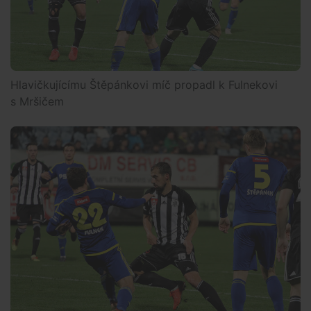
Hlavičkujícímu Štěpánkovi míč propadl k Fulnekovi
s Mršičem