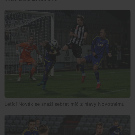
Letící Novák se snaží sebrat míč z hlavy Novotnému