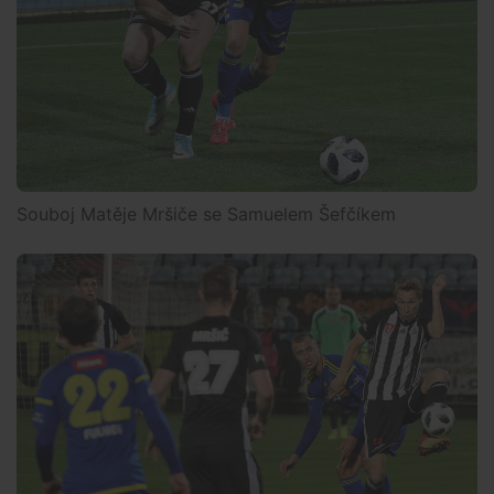
Souboj Matěje Mršiče se Samuelem Šefčíkem