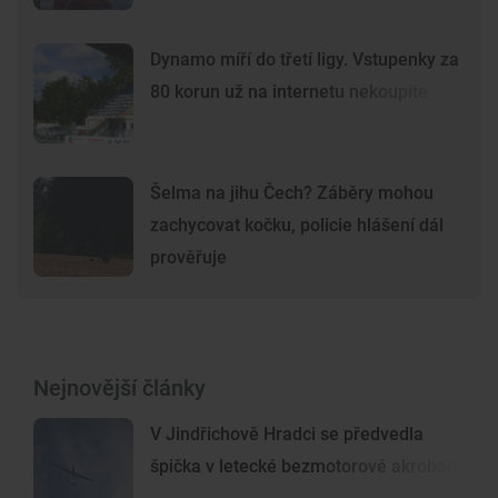
Dynamo míří do třetí ligy. Vstupenky za
80 korun už na internetu nekoupíte
Šelma na jihu Čech? Záběry mohou
zachycovat kočku, policie hlášení dál
prověřuje
Nejnovější články
V Jindřichově Hradci se předvedla
špička v letecké bezmotorové akrobacii