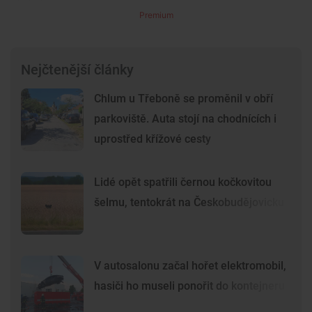
Premium
Nejčtenější články
Chlum u Třeboně se proměnil v obří
parkoviště. Auta stojí na chodnících i
uprostřed křížové cesty
Lidé opět spatřili černou kočkovitou
šelmu, tentokrát na Českobudějovicku
V autosalonu začal hořet elektromobil,
hasiči ho museli ponořit do kontejneru