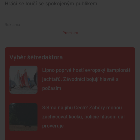
Hráči se loučí se spokojeným publikem
Premium
Výběr šéfredaktora
Lipno poprvé hostí evropský šampionát
jachtařů. Závodníci bojují hlavně s
počasím
Šelma na jihu Čech? Záběry mohou
zachycovat kočku, policie hlášení dál
prověřuje