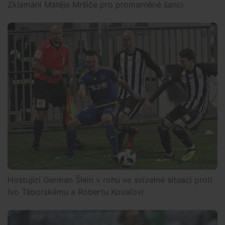
Zklamání Matěje Mršiče pro promarněné šanci
Hostující German Šlein v rohu ve svízelné situaci proti
Ivo Táborskému a Róbertu Kovaľovi