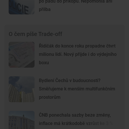
po pádu do příkopu. Nepomohla ani
přilba
O čem píše Trade-off
Řidičák do konce roku propadne čtvrt
milionu lidí. Nový přijde i do výdejního
boxu
Bydlení Čechů v budoucnosti?
Směřujeme k menším multifunkčním
prostorům
ČNB ponechala sazby beze změny,
inflace má krátkodobě vzrůst ke 3 %