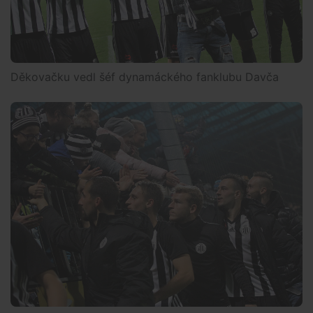
Děkovačku vedl šéf dynamáckého fanklubu Davča