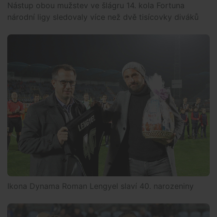
Nástup obou mužstev ve šlágru 14. kola Fortuna
národní ligy sledovaly více než dvě tisícovky diváků
Ikona Dynama Roman Lengyel slaví 40. narozeniny