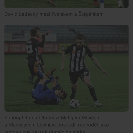
David Ledecký mezi Fulnekem a Štěpánkem
Souboj tělo na tělo mezi Matějem Mršičem
a Vladislavem Levinem posoudil rozhodčí jako
nedovolený zákrok domácího štírka