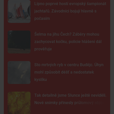
Lipno poprvé hostí evropský šampionát
jachtařů. Závodníci bojují hlavně s
počasím
Šelma na jihu Čech? Záběry mohou
zachycovat kočku, policie hlášení dál
prověřuje
Sto mrtvých ryb v centru Budějc. Úhyn
mohl způsobit déšť a nedostatek
kyslíku
Tak detailně jsme Slunce ještě neviděli.
Nové snímky přinesly průlomový objev