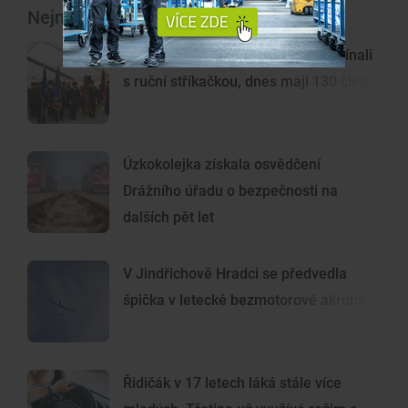
Nejnovější články
Hasiči z Mokrého slaví sto let. Začínali
s ruční stříkačkou, dnes mají 130 členů
Úzkokolejka získala osvědčení
Drážního úřadu o bezpečnosti na
dalších pět let
V Jindřichově Hradci se předvedla
špička v letecké bezmotorové akrobacii
Řidičák v 17 letech láká stále více