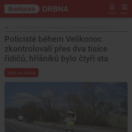
Policisté během Velikonoc zkontrolovali přes dva tisíce řidičů,
Policisté během Velikonoc
zkontrolovali přes dva tisíce
řidičů, hříšníků bylo čtyři sta
Zpět na článek