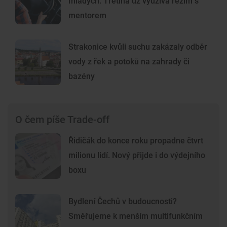
mladých. Třetina už využívá režim s
mentorem
Strakonice kvůli suchu zakázaly odběr
vody z řek a potoků na zahrady či
bazény
O čem píše Trade-off
Řidičák do konce roku propadne čtvrt
milionu lidí. Nový přijde i do výdejního
boxu
Bydlení Čechů v budoucnosti?
Směřujeme k menším multifunkčním