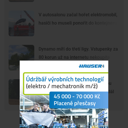
V autosalonu začal hořet elektromobil,
hasiči ho museli ponořit do kontejneru
Dynamo míří do třetí ligy. Vstupenky za
80 korun už na internetu nekoupíte
Šelma na jihu Čech? Záběry mohou
zachycovat kočku, policie hlášení dál
prověřuje