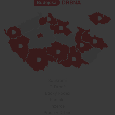
Soukromí
O Drbně
Etický kodex
Kontakt
Inzerce
Práce v Drbně