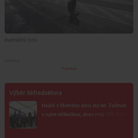
Ilustrační foto
Premium
Výběr šéfredaktora
Hasiči z Mokrého slaví sto let. Začínali
s ruční stříkačkou, dnes mají 130 členů