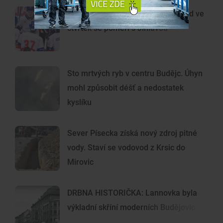
Motor na úvod přípravy uspěl, hned ve
čtvrtek se poměří s Jihlavou
Sto mrtvých ryb v centru Budějc. Úhyn
mohl způsobit déšť a nedostatek
kyslíku
Sever Písecka získá nový zdroj pitné
vody. Staví se vodovod z Krsic do
Mirovic
DRBNA HISTORIČKA: Lannovka byla
výkladní skříní moderních Budějovic