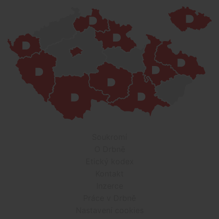
Soukromí
O Drbně
Etický kodex
Kontakt
Inzerce
Práce v Drbně
Nastavení cookies