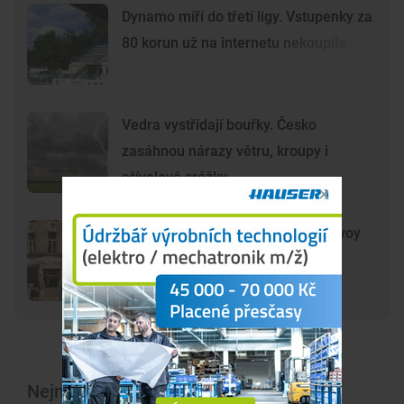
Dynamo míří do třetí ligy. Vstupenky za
80 korun už na internetu nekoupíte
Vedra vystřídají bouřky. Česko
zasáhnou nárazy větru, kroupy i
přívalové srážky
DRBNA HISTORIČKA: Kavárna Savoy
byla symbolem prvorepublikových
Budějovic
Nejnovější články