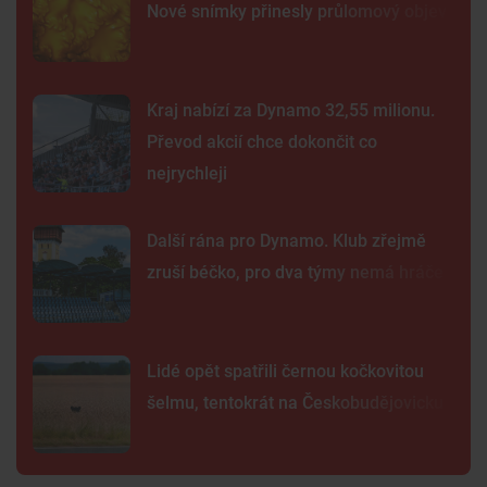
Nové snímky přinesly průlomový objev
Kraj nabízí za Dynamo 32,55 milionu.
Převod akcií chce dokončit co
nejrychleji
Další rána pro Dynamo. Klub zřejmě
zruší béčko, pro dva týmy nemá hráče
Lidé opět spatřili černou kočkovitou
šelmu, tentokrát na Českobudějovicku