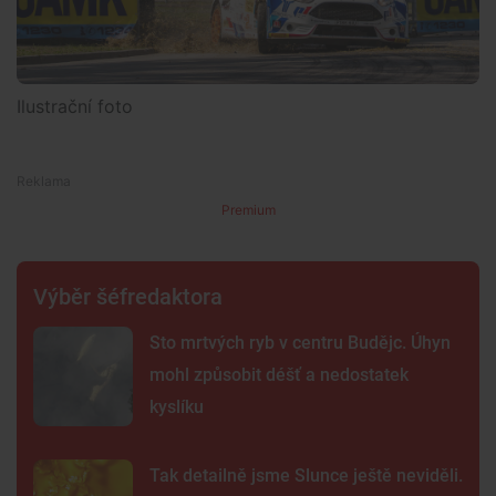
Ilustrační foto
Premium
Výběr šéfredaktora
Sto mrtvých ryb v centru Budějc. Úhyn
mohl způsobit déšť a nedostatek
kyslíku
Tak detailně jsme Slunce ještě neviděli.