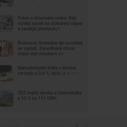
Práce v úmorném vedru. Kdy
vzniká nárok na ochranný nápoj
a častější přestávky?
Rozhovor: Investice do rovnátek
se vyplatí. Zanedbaný chrup
může stát mnohem víc
Maloobchodní tržby v červnu
vzrostly o 3,6 %, táhly je e-shopy
ČEZ zvýšil výrobu z fotovoltaiky
o 13 % na 111 GWh