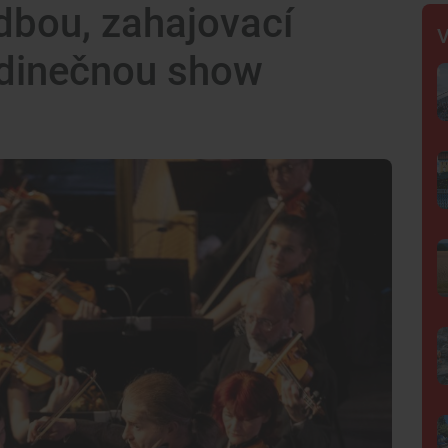
dbou, zahajovací
V
jedinečnou show