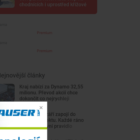
chodnících i uprostřed křížové
cesty
Premium
Premium
ejnovější články
Kraj nabízí za Dynamo 32,55
milionu. Převod akcií chce
dokončit co nejrychleji
Školky se v září zapojí do
nového projektu. Každé ráno
jedno dopravní pravidlo