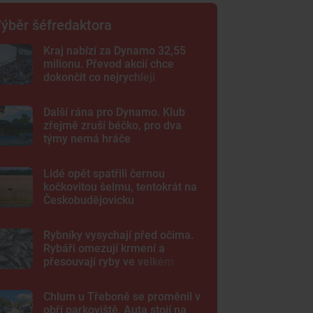
ýběr šéfredaktora
Kraj nabízí za Dynamo 32,55
milionu. Převod akcií chce
dokončit co nejrychleji
Další rána pro Dynamo. Klub
zřejmě zruší béčko, pro dva
týmy nemá hráče
Lidé opět spatřili černou
kočkovitou šelmu, tentokrát na
Českobudějovicku
Rybníky vysychají před očima.
Rybáři omezují krmení a
přesouvají ryby ve velkém
Chlum u Třeboně se proměnil v
obří parkoviště. Auta stojí na