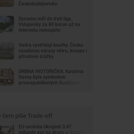
Českobudějovicku
Dynamo míří do třetí ligy.
Vstupenky za 80 korun už na
internetu nekoupíte
Vedra vystřídají bouřky. Česko
zasáhnou nárazy větru, kroupy i
přívalové srážky
DRBNA HISTORIČKA: Kavárna
Savoy byla symbolem
prvorepublikových Budějovic
 čem píše Trade-off
EU uvolnila Ukrajině 3,47
miliardy eur na drony a Gripeny