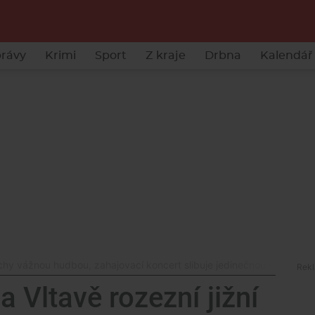
rávy
Krimi
Sport
Z kraje
Drbna
Kalendář 
echy vážnou hudbou, zahajovací koncert slibuje jedinečnou show
a Vltavě rozezní jižní