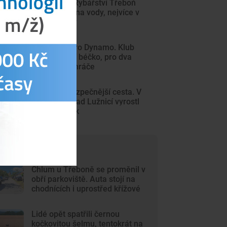
V rybnících Rybářství Třeboň
vyschla třetina vody, nejvíce v
historii firmy
Další rána pro Dynamo. Klub
zřejmě zruší béčko, pro dva
týmy nemá hráče
Děti čeká bezpečnější cesta. V
Kolodějích nad Lužnicí vyrostl
nový chodník
ejčtenější články
Chlum u Třeboně se proměnil v
obří parkoviště. Auta stojí na
chodnících i uprostřed křížové
cesty
Lidé opět spatřili černou
kočkovitou šelmu, tentokrát na