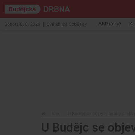
Sobota 8. 8. 2026 | Svátek má Soběslav
Aktuálně
Zp
Krimi
U Budějc se objevily letáky s in
U Budějc se objev