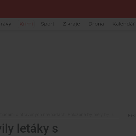
rávy
Krimi
Sport
Z kraje
Drbna
Kalendář 
formacemi o otrávených návnadách. Položené by měly být u Vrbenský
ily letáky s