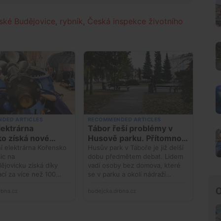
ské Budějovice
,
rybník
,
Česká inspekce životního
O