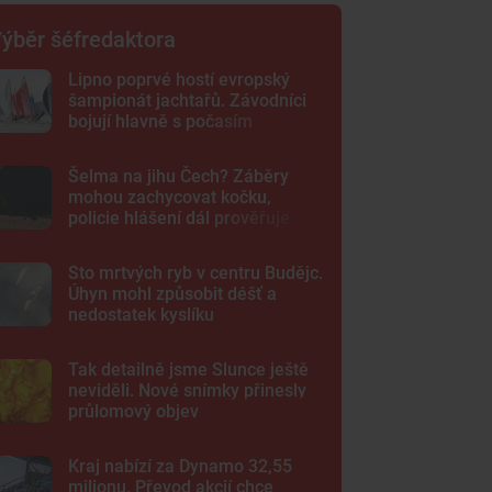
ýběr šéfredaktora
Lipno poprvé hostí evropský
šampionát jachtařů. Závodníci
bojují hlavně s počasím
Šelma na jihu Čech? Záběry
mohou zachycovat kočku,
policie hlášení dál prověřuje
Sto mrtvých ryb v centru Budějc.
Úhyn mohl způsobit déšť a
nedostatek kyslíku
Tak detailně jsme Slunce ještě
neviděli. Nové snímky přinesly
průlomový objev
Kraj nabízí za Dynamo 32,55
milionu. Převod akcií chce