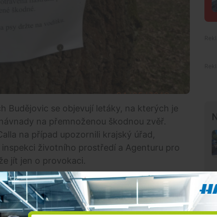
 Budějovic se objevují letáky, na kterých je
N
né návnady na přemnoženou škodnou zvěř.
alla na případ upozornili krajský úřad,
inspekci životního prostředí a Agenturu pro
e jít jen o provokaci.
Premium