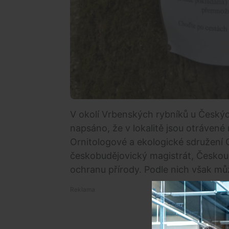
V okolí Vrbenských rybníků u Českých
napsáno, že v lokalitě jsou otráve
Ornitologové a ekologické sdružení C
českobudějovický magistrát, Českou 
ochranu přírody. Podle nich však můž