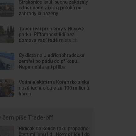
Strakonice kvůli suchu zakázaly
odběr vody z řek a potoků na
zahrady či bazény
Tábor řeší problémy v Husově
parku. Přítomnost lidí bez
domova vadí řadě místních
Cyklista na Jindřichohradecku
zemřel po pádu do příkopu.
Nepomohla ani přilba
Vodní elektrárna Kořensko získá
nové technologie za 100 milionů
korun
 čem píše Trade-off
Řidičák do konce roku propadne
čtvrt milionu lidí. Nový přijde i do