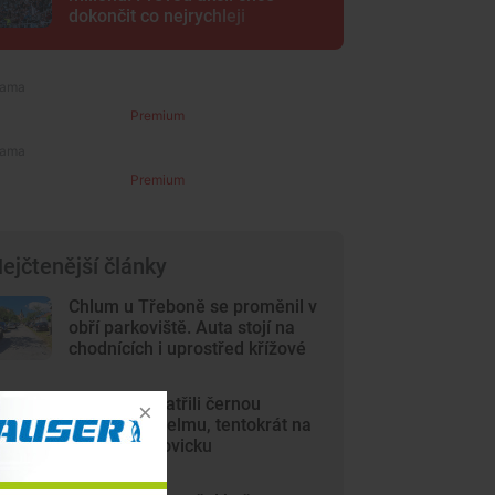
dokončit co nejrychleji
Premium
Premium
ejčtenější články
Chlum u Třeboně se proměnil v
obří parkoviště. Auta stojí na
chodnících i uprostřed křížové
cesty
Lidé opět spatřili černou
kočkovitou šelmu, tentokrát na
Českobudějovicku