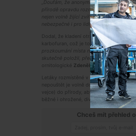
„Doufám, že anonymní autor otrávenými
přírodě opravdu rozmísťoval, páchal by h
nejen volně žijící zvířata a domácí maz
nebezpečné i pro lidi,“
říká
Jiří Řehoune
Dodal, že kladení otrávených návnad je t
karbofuran, což je toxická látka a v zem
prozkoumání místa nálezu existuje důvo
skutečně položil, předáváme případ krimin
ornitologické
Zdeněk Vermouzek
.
Letáky rozmístěné v lokalitě upozorňují na
nepouštět je volně do terénu. Traviči po
vejce) do přírody, aby se zbavili tzv. „š
běžné i ohrožené, divoká zvířata i domá
Chceš mít přehled o