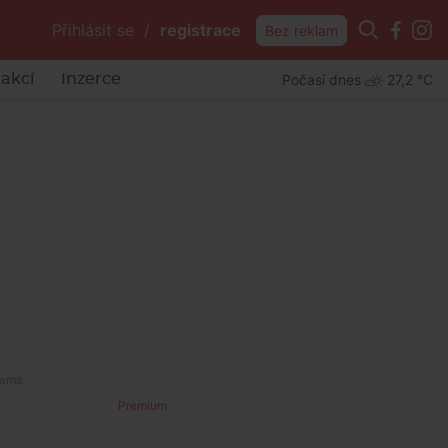
Přihlásit se
/
registrace
Bez reklam
Počasí dnes
27,2 °C
akcí
Inzerce
ch rybníků
Premium