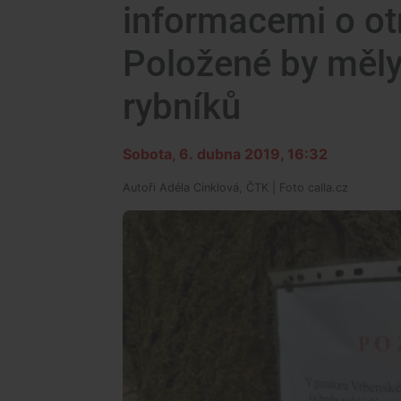
informacemi o o
Položené by měly
rybníků
Sobota, 6. dubna 2019, 16:32
Autoři
Adéla Cinklová, ČTK
| Foto
calla.cz