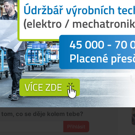
 návnadami pouze vyhrožuje. Pokud by je někdo v
ned několik trestných činů najednou a ohrozil by
líčky. Otrávené návnady jsou samozřejmě
k
z Cally.
restným činem. Nejčastěji se na to používá
ědělství se její pomocí hubí hmyz.
„Pokud po
dné podezření, že někdo otrávenou návnadu
ální policii,"
uvedl ředitel České společnosti
 to, že by si majitelé měli hlídat své psy a
kládají otrávené návnady (kusy masa, mrtvá zvířata,
kodné“. Karbofuran však zabíjí bez výběru druhy
cí mazlíčky na procházce.
N
 tom, co se děje kolem tebe?
Přihlásit