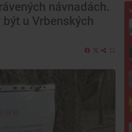
trávených návnadách.
V
 být u Vrbenských