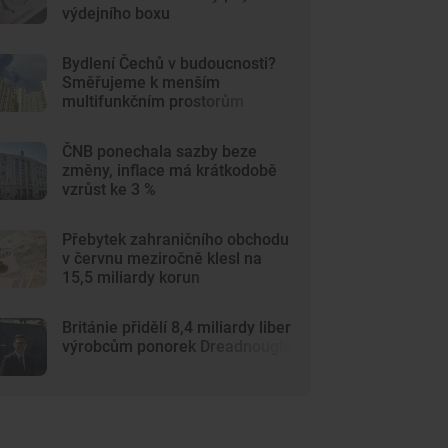
výdejního boxu
Bydlení Čechů v budoucnosti?
Směřujeme k menším
multifunkčním prostorům
ČNB ponechala sazby beze
změny, inflace má krátkodobě
vzrůst ke 3 %
Přebytek zahraničního obchodu
v červnu meziročně klesl na
15,5 miliardy korun
Británie přidělí 8,4 miliardy liber
výrobcům ponorek Dreadnought