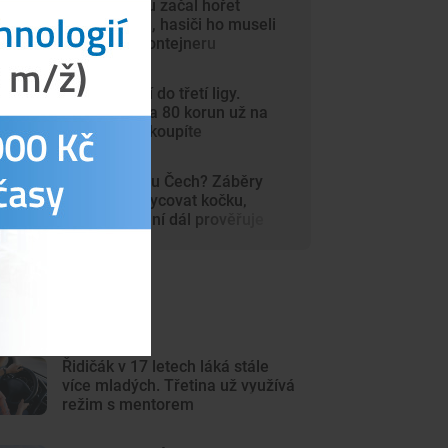
V autosalonu začal hořet
elektromobil, hasiči ho museli
ponořit do kontejneru
Dynamo míří do třetí ligy.
Vstupenky za 80 korun už na
internetu nekoupíte
Šelma na jihu Čech? Záběry
mohou zachycovat kočku,
policie hlášení dál prověřuje
ejnovější články
Řidičák v 17 letech láká stále
více mladých. Třetina už využívá
režim s mentorem