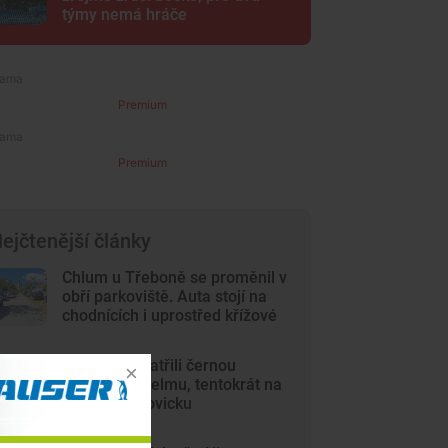
týmy nemá hráče
Premium
Premium
ejčtenější články
Chlum u Třeboně se proměnil v
obří parkoviště. Auta stojí na
chodnících i uprostřed křížové
cesty
Lidé opět spatřili černou
kočkovitou šelmu, tentokrát na
Českobudějovicku