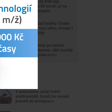
Dynamo míří do třetí ligy.
Vstupenky za 80 korun už na
internetu nekoupíte
Vedra vystřídají bouřky. Česko
zasáhnou nárazy větru, kroupy i
přívalové srážky
Motorkář zemřel po čelním
střetu s autobusem, obě vozidla
po nárazu začala hořet
ejnovější články
V autosalonu začal hořet
elektromobil, hasiči ho museli
ponořit do kontejneru