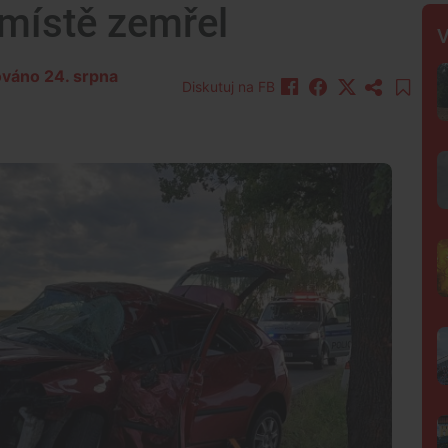
 místě zemřel
V
zováno 24. srpna
Diskutuj na FB