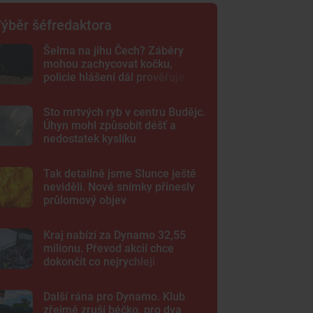
ýběr šéfredaktora
Šelma na jihu Čech? Záběry
mohou zachycovat kočku,
policie hlášení dál prověřuje
Sto mrtvých ryb v centru Budějc.
Úhyn mohl způsobit déšť a
nedostatek kyslíku
Tak detailně jsme Slunce ještě
neviděli. Nové snímky přinesly
průlomový objev
Kraj nabízí za Dynamo 32,55
milionu. Převod akcií chce
dokončit co nejrychleji
Další rána pro Dynamo. Klub
zřejmě zruší béčko, pro dva