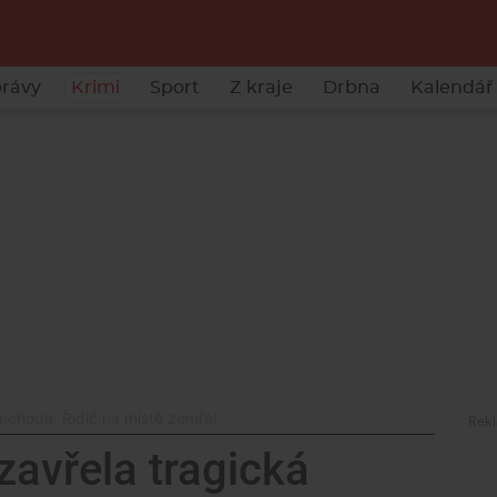
rávy
Krimi
Sport
Z kraje
Drbna
Kalendář 
 nehoda. Řidič na místě zemřel
uzavřela tragická