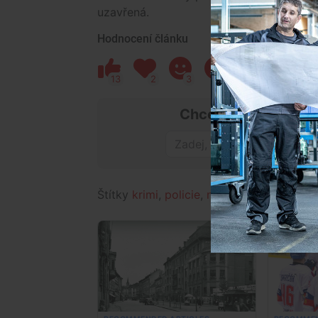
uzavřená.
Hodnocení článku
13
2
3
24
5
Chceš mít přehled o
Štítky
krimi
,
policie
,
nehoda