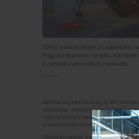
Silnici mezi Srubcem a Ledenicemi 
tragická dopravní nehoda. Na místě z
k nehodě zatím policie neuvedla.
Nehoda se stala na silnici II/ 157 mezi 
odpoledne. Jednadvacetiletý řidič podle
vyjel ze silnice a narazil do stromu. „
Řidi
zranění, kterým bohužel na místě podleh
Okolnosti nehody policie stále vyšetřuje