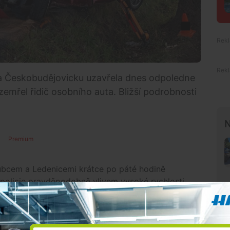
na Českobudějovicku uzavřela dnes odpoledne
emřel řidič osobního auta. Bližší podrobnosti
N
Premium
Srubcem a Ledenicemi krátce po páté hodině
 policie pravděpodobně vlivem vysoké rychlosti
č osobního vozidla při dopravní nehodě utrpěl
l,“
uvedl policejní mluvčí
Miroslav Šupík
.
. Silnice je mezi Zborovem a Srubcem stále