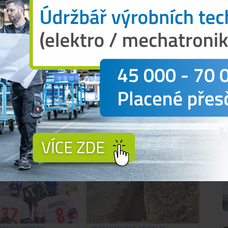
 tom, co se děje kolem tebe?
Přihlásit
N