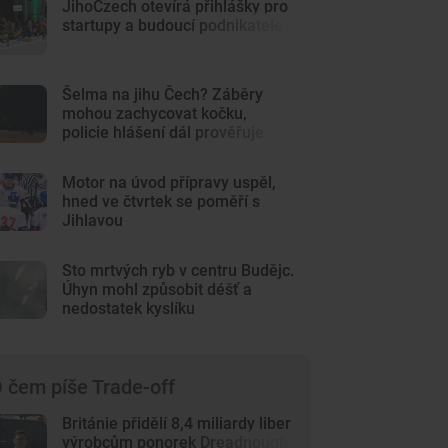
JihoCzech otevírá přihlášky pro
startupy a budoucí podnikatele
Šelma na jihu Čech? Záběry
mohou zachycovat kočku,
policie hlášení dál prověřuje
Motor na úvod přípravy uspěl,
hned ve čtvrtek se poměří s
Jihlavou
Sto mrtvých ryb v centru Budějc.
Úhyn mohl způsobit déšť a
nedostatek kyslíku
 čem píše Trade-off
Británie přidělí 8,4 miliardy liber
výrobcům ponorek Dreadnought