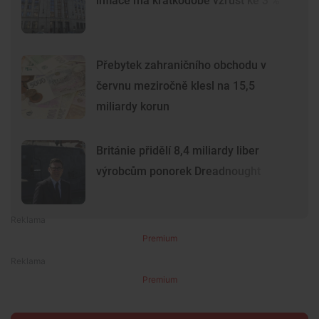
inflace má krátkodobě vzrůst ke 3 %
Přebytek zahraničního obchodu v
červnu meziročně klesl na 15,5
miliardy korun
Británie přidělí 8,4 miliardy liber
výrobcům ponorek Dreadnought
Premium
Premium