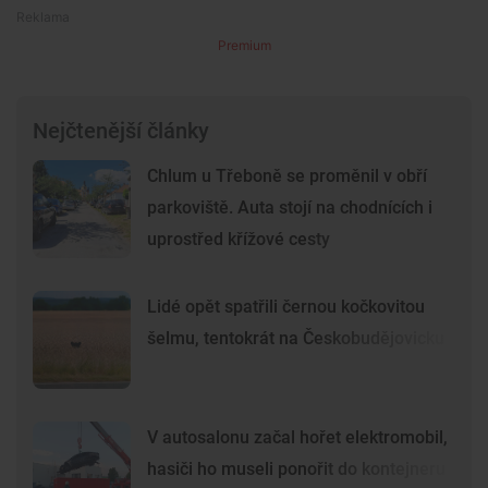
Premium
Nejčtenější články
Chlum u Třeboně se proměnil v obří
parkoviště. Auta stojí na chodnících i
uprostřed křížové cesty
Lidé opět spatřili černou kočkovitou
šelmu, tentokrát na Českobudějovicku
V autosalonu začal hořet elektromobil,
hasiči ho museli ponořit do kontejneru