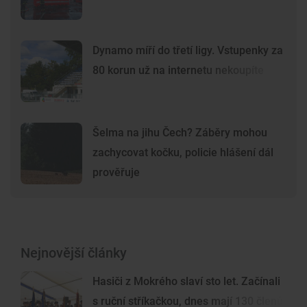
Dynamo míří do třetí ligy. Vstupenky za
80 korun už na internetu nekoupíte
Šelma na jihu Čech? Záběry mohou
zachycovat kočku, policie hlášení dál
prověřuje
Nejnovější články
Hasiči z Mokrého slaví sto let. Začínali
s ruční stříkačkou, dnes mají 130 členů