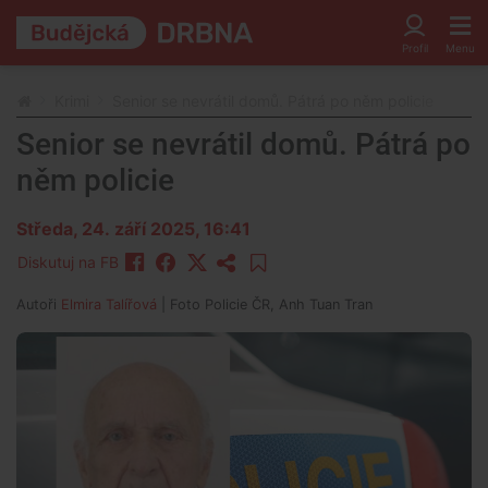
Krimi
Senior se nevrátil domů. Pátrá po něm policie
Senior se nevrátil domů. Pátrá po
něm policie
Středa, 24. září 2025, 16:41
Diskutuj na FB
Autoři
Elmira Talířová
| Foto
Policie ČR, Anh Tuan Tran