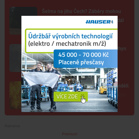
Šelma na jihu Čech? Záběry mohou
zachycovat kočku, policie hlášení dál
prověřuje
Sto mrtvých ryb v centru Budějc. Úhyn
mohl způsobit déšť a nedostatek
kyslíku
Tak detailně jsme Slunce ještě neviděli.
Nové snímky přinesly průlomový objev
Premium