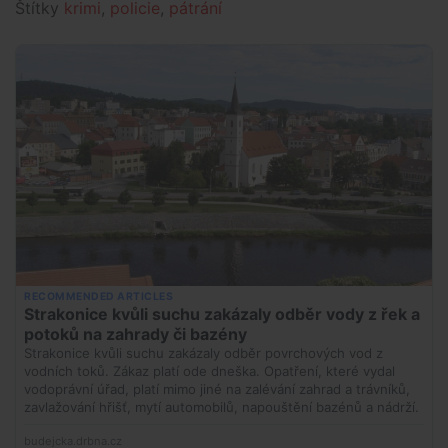
Štítky
krimi
,
policie
,
pátrání