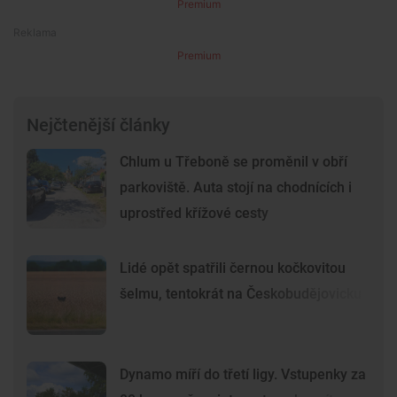
Premium
Premium
Nejčtenější články
Chlum u Třeboně se proměnil v obří
parkoviště. Auta stojí na chodnících i
uprostřed křížové cesty
Lidé opět spatřili černou kočkovitou
šelmu, tentokrát na Českobudějovicku
Dynamo míří do třetí ligy. Vstupenky za