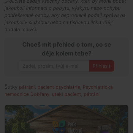
„Policisté žádají všechny občany, kteří by mohli podat
jakoukoli informaci o pobytu, výskytu nebo pohybu
pohřešované osoby, aby neprodleně podali zprávu na
jakoukoliv služebnu nebo na tísňovou linku 158,
“
dodala mluvčí.
Chceš mít přehled o tom, co se
děje kolem tebe?
Přihlásit
Štítky
pátrání
,
pacient psychiatrie
,
Psychiatrická
nemocnice Dobřany
,
utekl pacient
,
pátrání