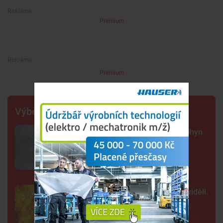
Premium
Premium
Výběr šéfredaktora
Sto mrtvých ryb v centru Budějc. Úhyn
mohl způsobit déšť a nedostatek
kyslíku
Tak detailně jsme Slunce ještě neviděli.
Nové snímky přinesly průlomový objev