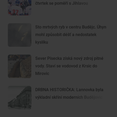
čtvrtek se poměří s Jihlavou
Sto mrtvých ryb v centru Budějc. Úhyn
mohl způsobit déšť a nedostatek
kyslíku
Sever Písecka získá nový zdroj pitné
vody. Staví se vodovod z Krsic do
Mirovic
DRBNA HISTORIČKA: Lannovka byla
výkladní skříní moderních Budějovic