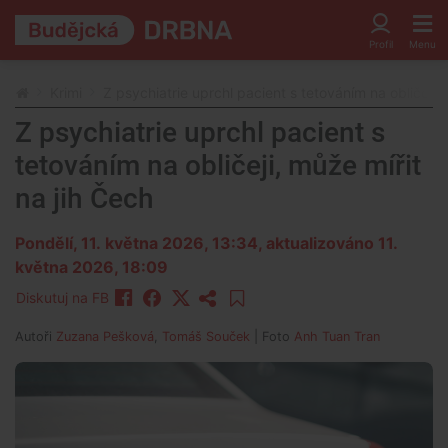
Krimi
Z psychiatrie uprchl pacient s tetováním na obličeji, 
Z psychiatrie uprchl pacient s
tetováním na obličeji, může mířit
na jih Čech
Pondělí, 11. května 2026, 13:34
, aktualizováno 11.
května 2026, 18:09
Diskutuj na FB
Autoři
Zuzana Pešková
,
Tomáš Souček
| Foto
Anh Tuan Tran