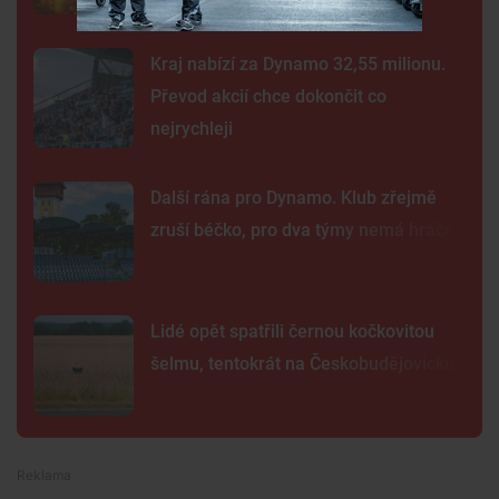
Kraj nabízí za Dynamo 32,55 milionu.
Převod akcií chce dokončit co
nejrychleji
Další rána pro Dynamo. Klub zřejmě
zruší béčko, pro dva týmy nemá hráče
Lidé opět spatřili černou kočkovitou
šelmu, tentokrát na Českobudějovicku