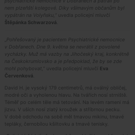
psychiatrické nemocnice v Dobřanech a patrali po
nem plzeňští kolegové. Diky všímavým občanům byl
vypátrán na Volyňsku,“
uvedla policejní mluvčí
Štěpánka Schwarzová
.
„
Pohřešovaný je pacientem Psychiatrické nemocnice
v Dobřanech. Dne 9. května se nevrátil z povolené
vycházky. Muž má vazby na Jihočeský kraj, konkrétně
na Českokrumlovsko a je předpoklad, že by se zde
mohl pohybovat,
“ uvedla policejní mluvčí
Eva
Červenková
.
David H. je vysoký 179 centimetrů, má oválný obličej,
modré oči a vyholenou hlavu. Na tvářích nosí strniště.
Téměř po celém těle má tetování. Na levém rameni má
jizvu. V uších nosí zlatý kroužek a stříbrnou pecku.
V době odchodu na sobě měl tmavou mikinu, tmavé
tepláky, černobílou kšiltovku a tmavé tenisky.