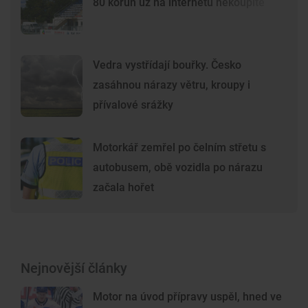
80 korun už na internetu nekoupíte
Vedra vystřídají bouřky. Česko
zasáhnou nárazy větru, kroupy i
přívalové srážky
Motorkář zemřel po čelním střetu s
autobusem, obě vozidla po nárazu
začala hořet
Nejnovější články
Motor na úvod přípravy uspěl, hned ve