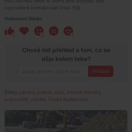
muž nachází nebo si všimli jeho pohybu, aby
neprodleně kontaktovali linku 158.
Hodnocení článku
1
3
1
Chceš mít přehled o tom, co se
děje kolem tebe?
Přihlásit
Štítky
pátrání
,
policie
,
muž
,
trestně stávaný
,
pracoviště
,
odešel
,
České Budějovice