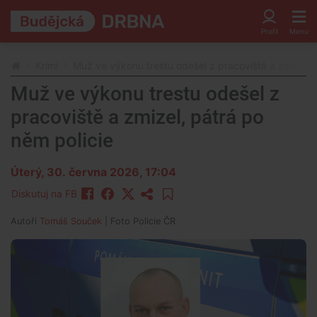
Krimi
Muž ve výkonu trestu odešel z pracoviště a zmizel, 
Muž ve výkonu trestu odešel z
pracoviště a zmizel, pátrá po
něm policie
Úterý, 30. června 2026, 17:04
Diskutuj na FB
Autoři
Tomáš Souček
| Foto
Policie ČR