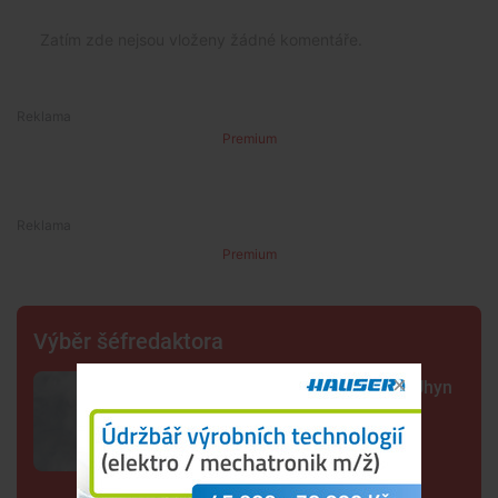
Zatím zde nejsou vloženy žádné komentáře.
Premium
Premium
Výběr šéfredaktora
Sto mrtvých ryb v centru Budějc. Úhyn
mohl způsobit déšť a nedostatek
kyslíku