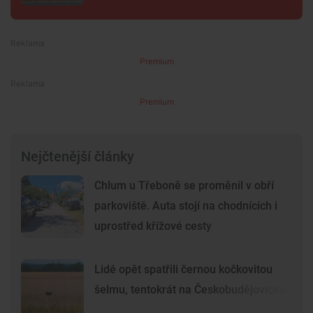
Premium
Premium
Nejčtenější články
Chlum u Třeboně se proměnil v obří
parkoviště. Auta stojí na chodnících i
uprostřed křížové cesty
Lidé opět spatřili černou kočkovitou
šelmu, tentokrát na Českobudějovicku