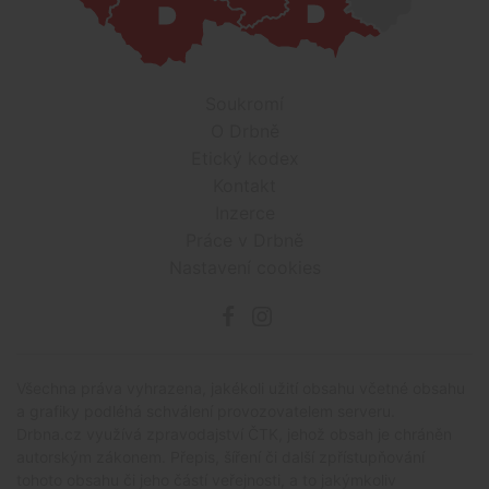
Soukromí
O Drbně
Etický kodex
Kontakt
Inzerce
Práce v Drbně
Nastavení cookies
Všechna práva vyhrazena, jakékoli užití obsahu včetné obsahu
a grafiky podléhá schválení provozovatelem serveru.
Drbna.cz využívá zpravodajství ČTK, jehož obsah je chráněn
autorským zákonem. Přepis, šíření či další zpřístupňování
tohoto obsahu či jeho částí veřejnosti, a to jakýmkoliv