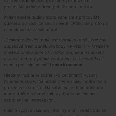
Českých Budějovicích, odkud byl zařazen na
pracoviště jedné z firem poblíž centra města.
Kolem desáté hodiny dopoledne ale z pracoviště
odešel a do věznice se už nevrátil. Policisté proto po
něm okamžitě začali pátrat.
„Českobudějovičtí policisté pátrají po muži, který si
odpykává trest odnětí svobody ve věznici v krajském
městě a dnes kolem 10. hodiny dopoledne odešel z
pracoviště firmy poblíž centra města a nevrátil se,“
uvedla policejní mluvčí
Lenka Krausová
.
Hledaný muž je přibližně 170 centimetrů vysoký,
hubené postavy, má hnědé rovné vlasy, modré oči a
prošedivělé strniště. Na sobě měl v době odchodu
modré tričko a černé kalhoty. Podle policie není
ozbrojený ani nebezpečný.
Policie vyzývá všechny, kteří by mohli vědět, kde se