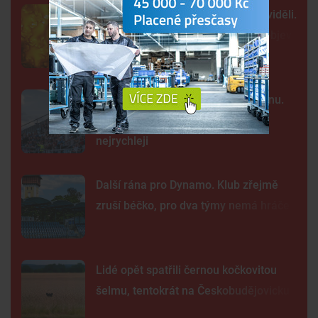
Tak detailně jsme Slunce ještě neviděli.
Nové snímky přinesly průlomový objev
Kraj nabízí za Dynamo 32,55 milionu.
Převod akcií chce dokončit co
nejrychleji
Další rána pro Dynamo. Klub zřejmě
zruší béčko, pro dva týmy nemá hráče
Lidé opět spatřili černou kočkovitou
šelmu, tentokrát na Českobudějovicku