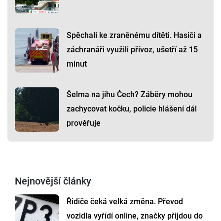
Spěchali ke zraněnému dítěti. Hasiči a
záchranáři využili přívoz, ušetří až 15
minut
Šelma na jihu Čech? Záběry mohou
zachycovat kočku, policie hlášení dál
prověřuje
Nejnovější články
Řidiče čeká velká změna. Převod
vozidla vyřídí online, značky přijdou do