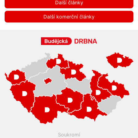
Další články
Další komerční články
Soukromí