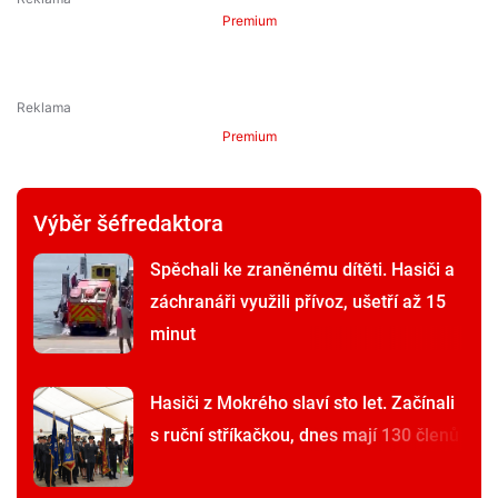
Premium
Premium
Výběr šéfredaktora
Spěchali ke zraněnému dítěti. Hasiči a
záchranáři využili přívoz, ušetří až 15
minut
Hasiči z Mokrého slaví sto let. Začínali
s ruční stříkačkou, dnes mají 130 členů