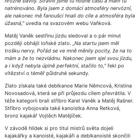
hrozně bavily. Strávili jsme tu hodně času a mám tu
natrénováno. Byla jsem z domácí atmosféry nervózní,
ale nakonec mě fanoušci hnali do cíle a atmosféra byla
úžasná,"
uvedla na svazovém webu Vaňková.
Matěj Vaněk sestřinu jízdu sledoval a o pár minut
později obhájil loňské zlato.
„Na startu jsem měl
trošku nervy. Pořád se ve mně měnily pocity, že na to
mám a že to nezvládnu. Nakonec jsem sjel svou jízdu,
a i když nebyla úplně perfektní, stačilo to,"
řekl po
vítězství o téměř půldruhé sekundy.
Zlato získala také deblkanoe Marie Němcová, Kristina
Novosadová, která se při průjezdu cílem převrátila. V
téže kategorii brali stříbro Karel Vaněk a Matěj Rašner.
Stříbro vybojovala také kanoistka Anna Retková,
bronz kajakář Vojtěch Matějíček.
V závodě hlídek si pro titul mistrů světa dojeli
kajakářky a kanoisté, kajakáři a deblkanoisté skončili