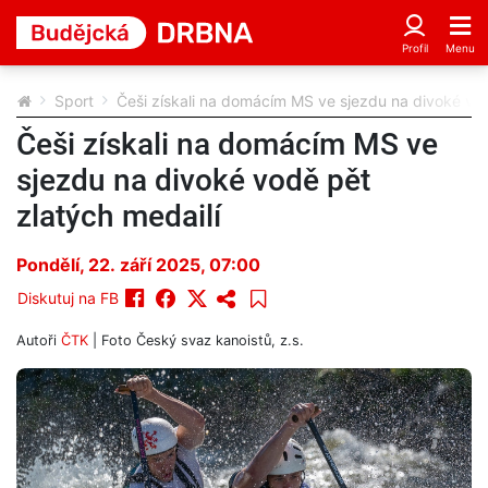
Sport
Češi získali na domácím MS ve sjezdu na divoké vod
Češi získali na domácím MS ve
sjezdu na divoké vodě pět
zlatých medailí
Pondělí, 22. září 2025, 07:00
Diskutuj na FB
Autoři
ČTK
| Foto
Český svaz kanoistů, z.s.