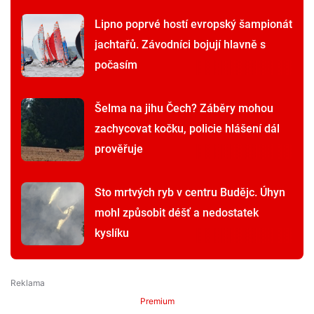
Lipno poprvé hostí evropský šampionát
jachtařů. Závodníci bojují hlavně s
počasím
Šelma na jihu Čech? Záběry mohou
zachycovat kočku, policie hlášení dál
prověřuje
Sto mrtvých ryb v centru Budějc. Úhyn
mohl způsobit déšť a nedostatek
kyslíku
Premium