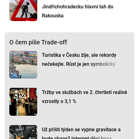
Jindřichohradecku hlavní tah do
Rakouska
O čem píše Trade-off
Turistika v Česku žije, ale rekordy
nečekejte. Růst je jen symbolický
Tržby ve službách ve 2. čtvrtletí reálně
vzrostly o 3,1 %
Už příští týden se vypne gravitace a
bude chaos? Internet děsí hoax