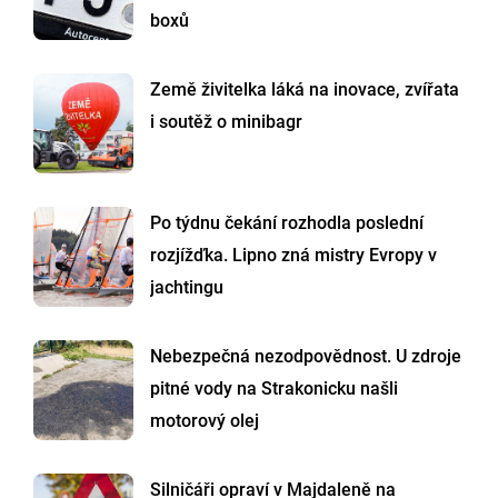
boxů
Země živitelka láká na inovace, zvířata
i soutěž o minibagr
Po týdnu čekání rozhodla poslední
rozjížďka. Lipno zná mistry Evropy v
jachtingu
Nebezpečná nezodpovědnost. U zdroje
pitné vody na Strakonicku našli
motorový olej
Silničáři opraví v Majdaleně na