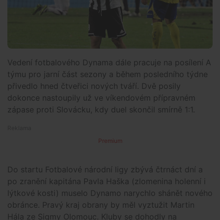
Vedení fotbalového Dynama dále pracuje na posílení A
týmu pro jarní část sezony a během posledního týdne
přivedlo hned čtveřici nových tváří. Dvě posily
dokonce nastoupily už ve víkendovém přípravném
zápase proti Slovácku, kdy duel skončil smírně 1:1.
Premium
Do startu Fotbalové národní ligy zbývá čtrnáct dní a
po zranění kapitána Pavla Haška (zlomenina holenní i
lýtkové kosti) muselo Dynamo narychlo shánět nového
obránce. Pravý kraj obrany by měl vyztužit Martin
Hála ze Sigmy Olomouc. Kluby se dohodly na