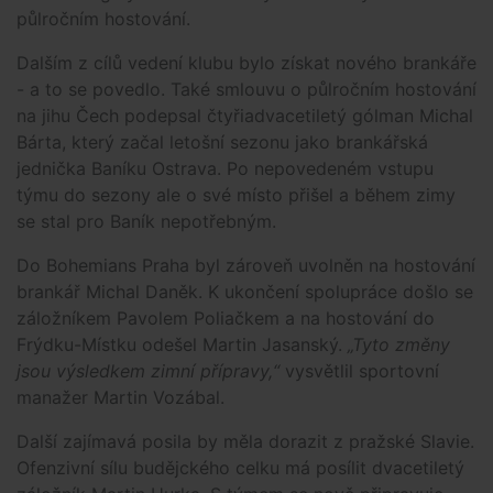
půlročním hostování.
Dalším z cílů vedení klubu bylo získat nového brankáře
- a to se povedlo. Také smlouvu o půlročním hostování
na jihu Čech podepsal čtyřiadvacetiletý gólman Michal
Bárta, který začal letošní sezonu jako brankářská
jednička Baníku Ostrava. Po nepovedeném vstupu
týmu do sezony ale o své místo přišel a během zimy
se stal pro Baník nepotřebným.
Do Bohemians Praha byl zároveň uvolněn na hostování
brankář Michal Daněk. K ukončení spolupráce došlo se
záložníkem Pavolem Poliačkem a na hostování do
Frýdku-Místku odešel Martin Jasanský.
„Tyto změny
jsou výsledkem zimní přípravy,“
vysvětlil sportovní
manažer Martin Vozábal.
Další zajímavá posila by měla dorazit z pražské Slavie.
Ofenzivní sílu budějckého celku má posílit dvacetiletý