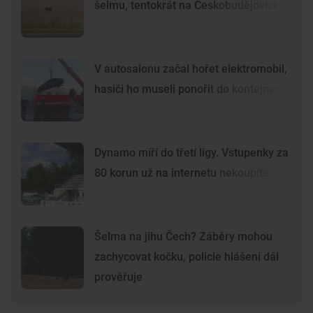
šelmu, tentokrát na Českobudějovicku
V autosalonu začal hořet elektromobil,
hasiči ho museli ponořit do kontejneru
Dynamo míří do třetí ligy. Vstupenky za
80 korun už na internetu nekoupíte
Šelma na jihu Čech? Záběry mohou
zachycovat kočku, policie hlášení dál
prověřuje