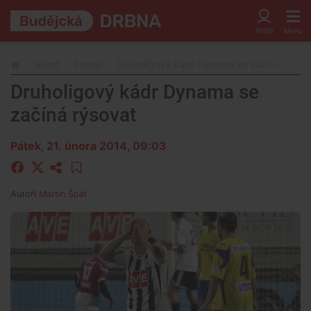
Sport
Fotbal
Druholigový kádr Dynama se začíná rýsov
Druholigový kádr Dynama se
začíná rýsovat
Pátek, 21. února 2014, 09:03
Autoři
Martin Špát