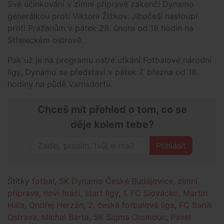
Své účinkování v zimní přípravě zakončí Dynamo
generálkou proti Viktorii Žižkov. Jihočeši nastoupí
proti Pražanům v pátek 28. února od 18 hodin na
Střeleckém ostrově.
Pak už je na programu ostré utkání Fotbalové národní
ligy, Dynamo se představí v pátek 7. března od 18.
hodiny na půdě Varnsdorfu.
Chceš mít přehled o tom, co se
děje kolem tebe?
Přihlásit
Štítky
fotbal
,
SK Dynamo České Budějovice
,
zimní
příprava
,
noví hráči
,
start ligy
,
1. FC Slovácko
,
Martin
Hála
,
Ondřej Herzán
,
2. česká fotbalová liga
,
FC Baník
Ostrava
,
Michal Bárta
,
SK Sigma Olomouc
,
Pavel