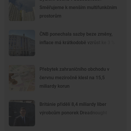
Směřujeme k menším multifunkčním
prostorům
ČNB ponechala sazby beze změny,
inflace má krátkodobě vzrůst ke 3 %
Přebytek zahraničního obchodu v
červnu meziročně klesl na 15,5
miliardy korun
Británie přidělí 8,4 miliardy liber
výrobcům ponorek Dreadnought