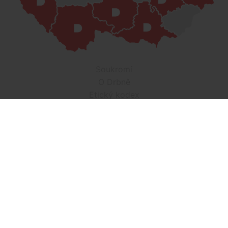
Soukromí
O Drbně
Etický kodex
Kontakt
Inzerce
Práce v Drbně
Nastavení cookies
Všechna práva vyhrazena, jakékoli užití obsahu včetné obsahu
a grafiky podléhá schválení provozovatelem serveru.
Drbna.cz využívá zpravodajství ČTK, jehož obsah je chráněn