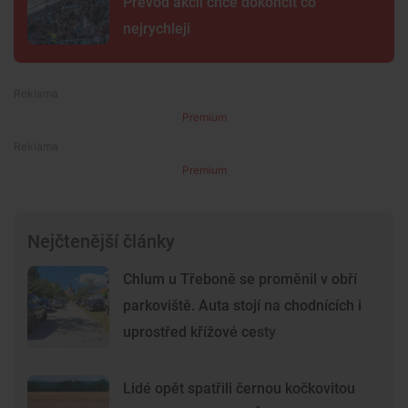
Převod akcií chce dokončit co
nejrychleji
Premium
Premium
Nejčtenější články
Chlum u Třeboně se proměnil v obří
parkoviště. Auta stojí na chodnících i
uprostřed křížové cesty
Lidé opět spatřili černou kočkovitou