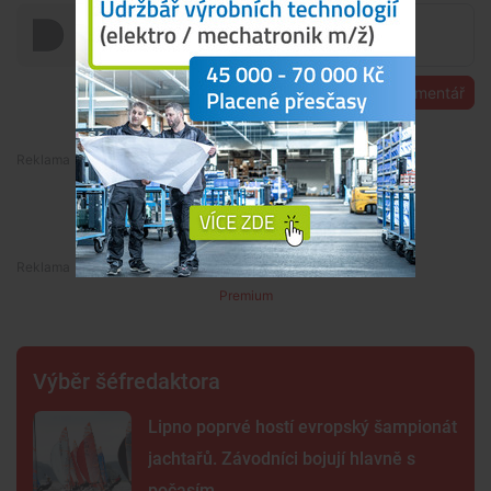
Přidat komentář
Premium
Premium
Výběr šéfredaktora
Lipno poprvé hostí evropský šampionát
jachtařů. Závodníci bojují hlavně s
počasím