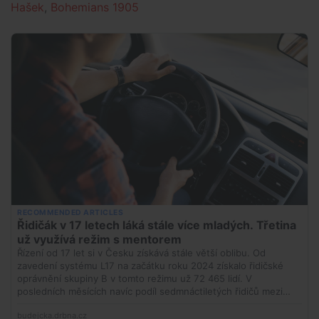
Hašek
,
Bohemians 1905