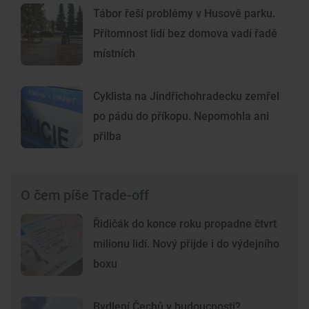
Tábor řeší problémy v Husově parku.
Přítomnost lidí bez domova vadí řadě
místních
Cyklista na Jindřichohradecku zemřel
po pádu do příkopu. Nepomohla ani
přilba
O čem píše Trade-off
Řidičák do konce roku propadne čtvrt
milionu lidí. Nový přijde i do výdejního
boxu
Bydlení Čechů v budoucnosti?