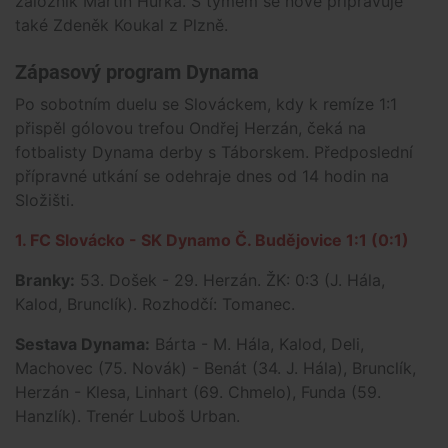
záložník Martin Hurka. S týmem se nově připravuje
také Zdeněk Koukal z Plzně.
Zápasový program Dynama
Po sobotním duelu se Slováckem, kdy k remíze 1:1
přispěl gólovou trefou Ondřej Herzán, čeká na
fotbalisty Dynama derby s Táborskem. Předposlední
přípravné utkání se odehraje dnes od 14 hodin na
Složišti.
1. FC Slovácko - SK Dynamo Č. Budějovice 1:1 (0:1)
Branky:
53. Došek - 29. Herzán. ŽK: 0:3 (J. Hála,
Kalod, Brunclík). Rozhodčí: Tomanec.
Sestava Dynama:
Bárta - M. Hála, Kalod, Deli,
Machovec (75. Novák) - Benát (34. J. Hála), Brunclík,
Herzán - Klesa, Linhart (69. Chmelo), Funda (59.
Hanzlík). Trenér Luboš Urban.