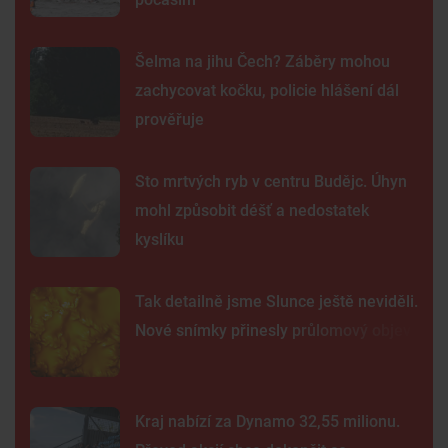
Šelma na jihu Čech? Záběry mohou
zachycovat kočku, policie hlášení dál
prověřuje
Sto mrtvých ryb v centru Budějc. Úhyn
mohl způsobit déšť a nedostatek
kyslíku
Tak detailně jsme Slunce ještě neviděli.
Nové snímky přinesly průlomový objev
Kraj nabízí za Dynamo 32,55 milionu.