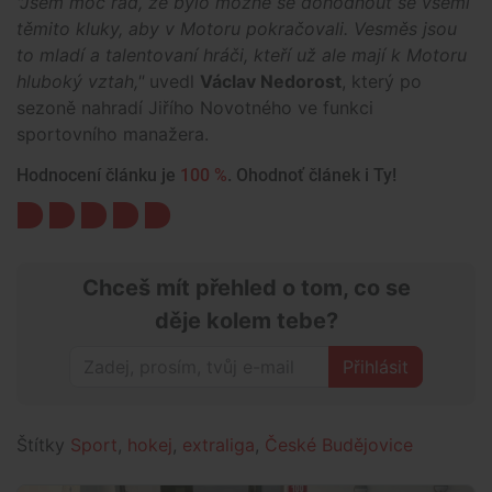
"Jsem moc rád, že bylo možné se dohodnout se všemi
těmito kluky, aby v Motoru pokračovali. Vesměs jsou
to mladí a talentovaní hráči, kteří už ale mají k Motoru
hluboký vztah,"
uvedl
Václav Nedorost
, který po
sezoně nahradí Jiřího Novotného ve funkci
sportovního manažera.
Hodnocení článku je
100 %
. Ohodnoť článek i Ty!
Chceš mít přehled o tom, co se
děje kolem tebe?
Přihlásit
Štítky
Sport
,
hokej
,
extraliga
,
České Budějovice