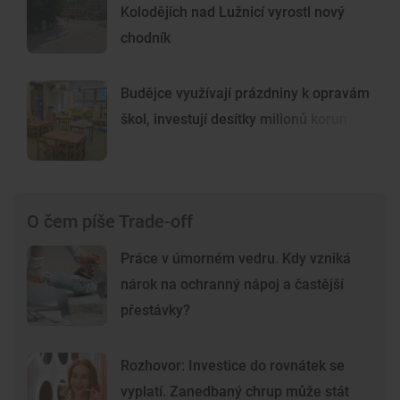
Kolodějích nad Lužnicí vyrostl nový
chodník
Budějce využívají prázdniny k opravám
škol, investují desítky milionů korun
O čem píše Trade-off
Práce v úmorném vedru. Kdy vzniká
nárok na ochranný nápoj a častější
přestávky?
Rozhovor: Investice do rovnátek se
vyplatí. Zanedbaný chrup může stát