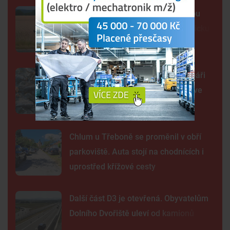
Lidé opět spatřili černou kočkovitou
šelmu, tentokrát na Českobudějovicku
Rybníky vysychají před očima. Rybáři
omezují krmení a přesouvají ryby ve
velkém
Chlum u Třeboně se proměnil v obří
parkoviště. Auta stojí na chodnících i
uprostřed křížové cesty
Další část D3 je otevřená. Obyvatelům
Dolního Dvořiště uleví od kamionů