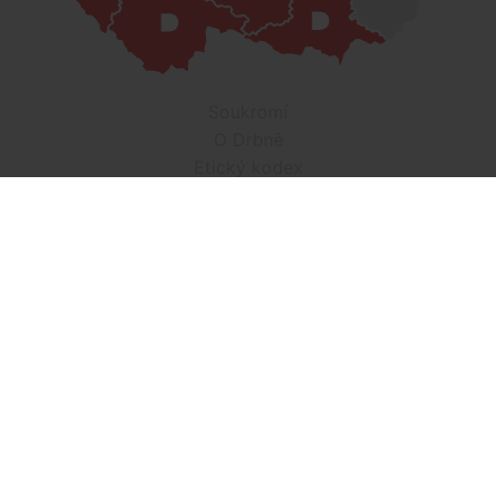
Soukromí
O Drbně
Etický kodex
Kontakt
Inzerce
Práce v Drbně
Nastavení cookies
Všechna práva vyhrazena, jakékoli užití obsahu včetné obsahu
a grafiky podléhá schválení provozovatelem serveru.
Drbna.cz využívá zpravodajství ČTK, jehož obsah je chráněn
autorským zákonem. Přepis, šíření či další zpřístupňování
tohoto obsahu či jeho částí veřejnosti, a to jakýmkoliv