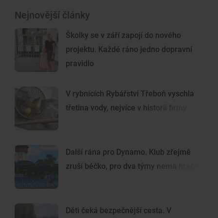
Nejnovější články
Školky se v září zapojí do nového
projektu. Každé ráno jedno dopravní
pravidlo
V rybnících Rybářství Třeboň vyschla
třetina vody, nejvíce v historii firmy
Další rána pro Dynamo. Klub zřejmě
zruší béčko, pro dva týmy nemá hráče
Děti čeká bezpečnější cesta. V