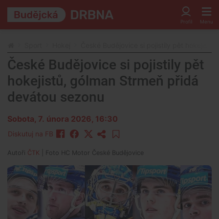
Sport
Hokej
České Budějovice si pojistily pět hokejist
České Budějovice si pojistily pět
hokejistů, gólman Strmeň přidá
devátou sezonu
Sobota, 7. února 2026, 16:30
Diskutuj na FB
Autoři
ČTK
| Foto
HC Motor České Budějovice