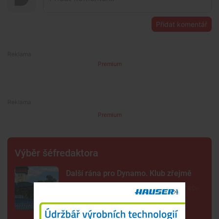
Přidat komentář
Premium
Premium
Výběr šéfredaktora
Další rána pro Dynamo. Klub zřejmě
zruší béčko, pro dva týmy nemá hráče