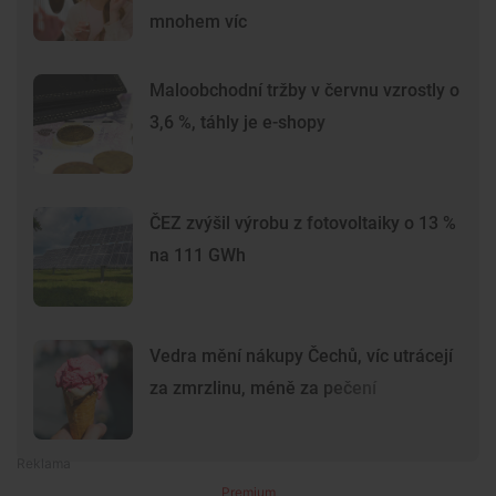
mnohem víc
Maloobchodní tržby v červnu vzrostly o
3,6 %, táhly je e-shopy
ČEZ zvýšil výrobu z fotovoltaiky o 13 %
na 111 GWh
Vedra mění nákupy Čechů, víc utrácejí
za zmrzlinu, méně za pečení
Premium