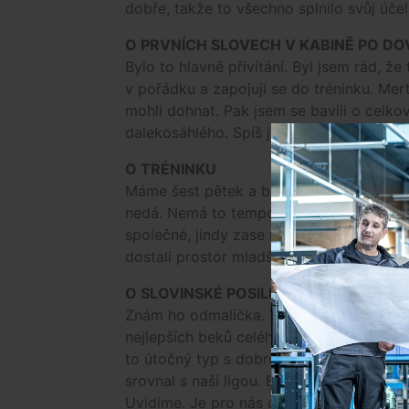
dobře, takže to všechno splnilo svůj úče
O PRVNÍCH SLOVECH V KABINĚ PO D
Bylo to hlavně přivítání. Byl jsem rád, že
v pořádku a zapojují se do tréninku. Mert
mohli dohnat. Pak jsem se bavili o celkov
dalekosáhlého. Spíš jen výhled na první 
O TRÉNINKU
Máme šest pětek a budeme na skupiny. Lo
nedá. Nemá to tempo, ani kvalitu. Odpol
společné, jindy zase na skupiny. První z
dostali prostor mladší hráči, abychom je 
O SLOVINSKÉ POSILE…
Znám ho odmalička. Ve Slovinsku to byl n
nejlepších beků celého mistrovství světa,
to útočný typ s dobrou střelou a dost agr
srovnal s naší ligou. Byl trochu jižní kre
Uvidíme. Je pro nás dobrou alternativou.