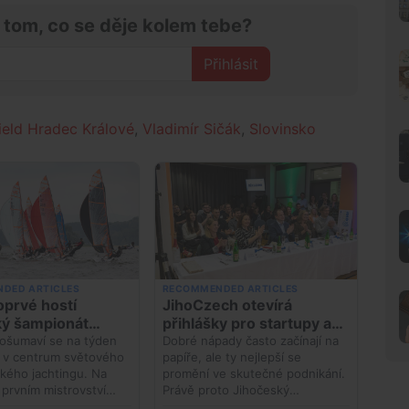
 tom, co se děje kolem tebe?
Přihlásit
ield Hradec Králové
,
Vladimír Sičák
,
Slovinsko