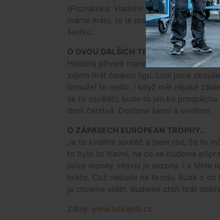
(Poznámka: Vladimír Sičák) jsem moc nep
máme málo, to je pravda. Zapojíme i mla
šestku.
O DVOU DALŠÍCH TESTOVANÝCH HRÁ
Heidera přivedl manažer Pepa Zajíc. Sle
zájem hrát českou ligu. Loni jsme zkoušel
bohužel to nešlo, i když měl nějaké zábl
se to osvědčí, bude to jen ku prospěchu.
dost čerstvá. Dostane šanci a uvidíme.
O ZÁPASECH EUROPEAN TROPHY…
Je to kvalitní soutěž a jsem rád, že to 
to bylo to hlavní, na co se budeme připra
prize money. Hlavní je sezona. I v těhl
hráče. Což nebude na škodu. Bude o co hr
je chceme vidět. Budeme chtít hrát dobře,
Zdroj:
www.hokejcb.cz