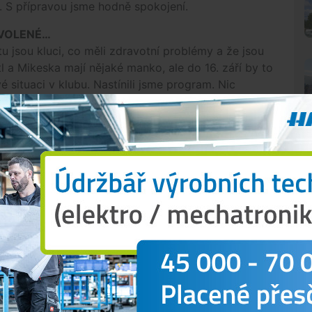
l. S přípravou jsme hodně spokojení.
OVOLENÉ…
 tu jsou kluci, co měli zdravotní problémy a že jsou
l a Mikeska mají nějaké manko, ale do 16. září by to
é situaci v klubu. Nastínili jsme program. Nic
dny.
ni se to osvědčilo. V šesti pětkách se trénovat
edne to budou tréninky herní, takže někdy
ápasy s Kladnem a Třebíčí počítáme s tím, že by
mohli vidět hrát.
N
ejlepší bek posledních let. V roce 2006 byl jeden z
 ale poslední dobou jsem ho trochu ztratil z očí. Je
esivní a v nejlepších letech. Je potřeba, aby se
v, impulsivnější a v tom ho budeme muset brzdit.
 Počítal jsem, že bude Pepa Melichar. Se Sígrem