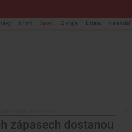
rávy
Krimi
Sport
Z kraje
Drbna
Kalendář 
sech dostanou prostor mladí
ch zápasech dostanou