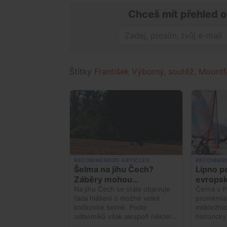
Chceš mít přehled o
Štítky
František Výborný
,
soutěž
,
Mountf