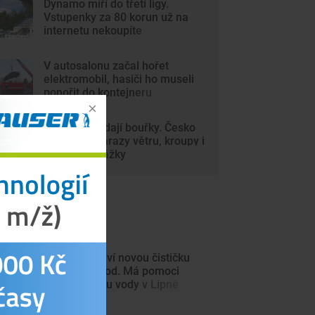
Dynamo míří do třetí ligy.
Vstupenky za 80 korun už na
internetu nekoupíte
V autosalonu začal hořet
elektromobil, hasiči ho museli
ponořit do kontejneru
Vedra vystřídají bouřky. Česko
zasáhnou nárazy větru, kroupy i
přívalové srážky
ejnovější články
Volary postaví novou čističku
odpadních vod. Má pomoci
zlepšit kvalitu vody v Lipně