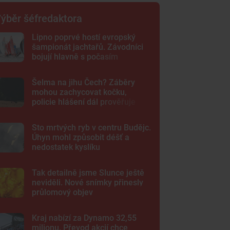
ýběr šéfredaktora
Lipno poprvé hostí evropský
šampionát jachtařů. Závodníci
bojují hlavně s počasím
Šelma na jihu Čech? Záběry
mohou zachycovat kočku,
policie hlášení dál prověřuje
Sto mrtvých ryb v centru Budějc.
Úhyn mohl způsobit déšť a
nedostatek kyslíku
Tak detailně jsme Slunce ještě
neviděli. Nové snímky přinesly
průlomový objev
Kraj nabízí za Dynamo 32,55
milionu. Převod akcií chce