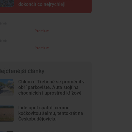
dokončit co nejrychleji
Premium
Premium
ejčtenější články
Chlum u Třeboně se proměnil v
obří parkoviště. Auta stojí na
chodnících i uprostřed křížové
cesty
Lidé opět spatřili černou
kočkovitou šelmu, tentokrát na
Českobudějovicku