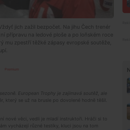
Vždyť jich zažil bezpočet. Na jihu Čech trenér
tní přípravu na ledové ploše a po loňském roce
rý mu zpestří těžké zápasy evropské soutěže,
pí.
N
Premium
ezoně. European Trophy je zajímavá soutěž, ale
ér, který se už na brusle po dovolené hodně těšil.
í nové věci, vedli je mladí instruktoři. Hráči si to
m vycházejí různé testíky, kluci jsou na tom