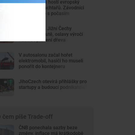
Lipno poprvé hostí evropský
šampionát jachtařů. Závodníci
bojují hlavně s počasím
Kulturní tipy: Jižní Čechy
nabídnou poutě, oslavy výročí
hasičů i plavení dřeva
V autosalonu začal hořet
elektromobil, hasiči ho museli
ponořit do kontejneru
JihoCzech otevírá přihlášky pro
startupy a budoucí podnikatele
 čem píše Trade-off
ČNB ponechala sazby beze
změny, inflace má krátkodobě