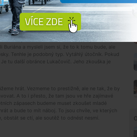
očítal. Skutečnost je taková, že to nešlo. Beků
dé a třeba se z nich nějaký ukáže a bude doplňovat
ČÍCH…
doval ho týden v Písku. Pochází z Opavy a měl by
i Buriána a mysleli jsem si, že to k tomu bude, ale
esky. Tenhle je podobný typ. Vytáhlý útočník. Pokud
 Je tu další obránce Lukačovič. Jeho zkouška je
můžeme hrát. Vezmeme to prestižně, ale ne tak, že by
vovat. A to i přesto, že tam jsou ve hře zajímavé
e letních zápasech budeme muset zkoušet mladé
át a bude to mít náboj. To jsou chvíle, ve kterých
 obstát se ctí, ale soutěž to odnést nesmí.
O