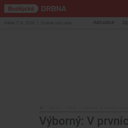
Pátek 7. 8. 2026 | Svátek má Lada
Aktuálně
Zp
Sport
Hokej
Výborný: V prvních zápa
Výborný: V první