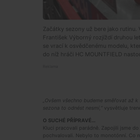
Začátky sezony už bere jako rutinu. 
František Výborný rozjíždí druhou le
se vrací k osvědčenému modelu, kte
do níž hráči HC MOUNTFIELD nastou
„Ovšem všechno budeme směřovat až k s
sezona to odnést nesmí,“
vysvětluje tren
O SUCHÉ PŘÍPRAVÉ…
Kluci pracovali parádně. Zapojili jsme do n
pochvalovali. Nebylo to monotónní. Co ná