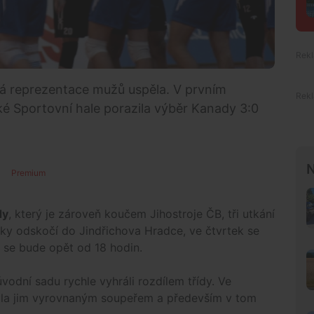
vá reprezentace mužů uspěla. V prvním
é Sportovní hale porazila výběr Kanady 3:0
N
Premium
dy
, který je zároveň koučem Jihostroje ČB, tři utkání
lky odskočí do Jindřichova Hradce, ve čtvrtek se
t se bude opět od 18 hodin.
vodní sadu rychle vyhráli rozdílem třídy. Ve
yla jim vyrovnaným soupeřem a především v tom