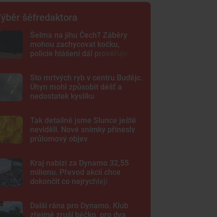
ýběr šéfredaktora
Šelma na jihu Čech? Záběry
mohou zachycovat kočku,
policie hlášení dál prověřuje
Sto mrtvých ryb v centru Budějc.
Úhyn mohl způsobit déšť a
nedostatek kyslíku
Tak detailně jsme Slunce ještě
neviděli. Nové snímky přinesly
průlomový objev
Kraj nabízí za Dynamo 32,55
milionu. Převod akcií chce
dokončit co nejrychleji
Další rána pro Dynamo. Klub
zřejmě zruší béčko, pro dva