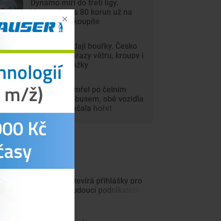
Dynamo míří do třetí ligy.
Vstupenky za 80 korun už na
internetu nekoupíte
Vedra vystřídají bouřky. Česko
zasáhnou nárazy větru, kroupy i
přívalové srážky
Motorkář zemřel po čelním
střetu s autobusem, obě vozidla
po nárazu začala hořet
ejnovější články
JihoCzech otevírá přihlášky pro
startupy a budoucí podnikatele