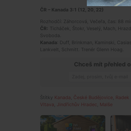
ČR – Kanada 3:1 (12, 20, 22)
Rozhodčí: Záhorcová, Večeřa, čas: 88 mi
ČR:
Ticháček, Štokr, Veselý, Mach, Hrazdí
Svoboda.
Kanada
: Duff, Brinkman, Kaminski, Casia
Lankvelt, Schmitt. Trenér Glenn Hoag.
Chceš mít přehled o
Štítky
Kanada
,
České Budějovice
,
Radek
Vltava
,
Jindřichův Hradec
,
Malše