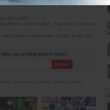
nut, 530 diváků.
ra, Pláteník, libero Kryštof – P. Konečný. Trenér Jan
s, Perrin, Wilcox, libero Lewis – Cundy, Simac, Van
 tom, co se děje kolem tebe?
Přihlásit
 Mach
,
Jan Svoboda
,
trenér
,
Jihostroj
,
Česko
,
O