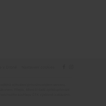
e v Drbně
Nastavení cookies
podléhá schválení provozovatelem serveru.
onem. Přepis, šíření či další zpřístupňování
z předchozího souhlasu ČTK výslovně zakázáno.