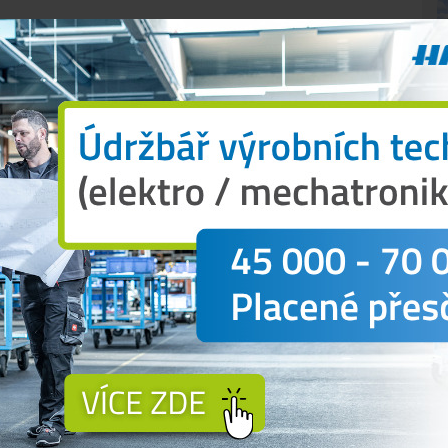
přes pět stovek, i ti, kteří seděli doma u televize,
výměnami. Ti, kteří sledovali utkání v přímém
, na kterém se oba trenéři dohodli. Ten domácí
covky jej mělo ve své režii.
stroje a nováček v reprezentaci
Radek Mach
(24).
ou být spokojeni. Vyhráli jsme díky lepšímu podání,
bovala si opora mistrovského celku.
ec trošku nervózní. „
Ale s prvním odehraným
vní set Mach ukončil tvrdou smečí na kanadskou
, že jsem moc negativně nevyčníval,
“ usmíval se
N
l
Radka Macha
trenér
Jan Svoboda.
.
„Kanada je kvalitním soupeřem. My jsme si
lépe přihráno. Utkání ale bylo vyrovnané,
radičně dobrý příjem,“
sdělil kouč.