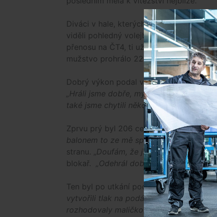
posledním měla k vítězství nejblíže.
Diváci v hale, kterých se sešlo něco málo 
viděli pohledný volejbal s dramatickými 
přenosu na ČT4, ti už neviděli čtvrtý set
mužstvo prohrálo 22:25, i když až do kon
Dobrý výkon podal v zápase blokař Jiho
„Hráli jsme dobře, myslím, že diváci moh
také jsme chytili několik balonů v poli,“
li
Zprvu prý byl 206 centimetrů vysoký bor
balonem to ze mě spadlo,“
podotýká. Pr
stranu. „
Doufám, že jsem neudělal ostudu
blokař.
„Odehrál dobrý zápas,
“ pochváli
Ten byl po utkání pochopitelně spokojen
vytvořili tlak na podání, měli jsme také 
rozhodovaly maličkosti. Také jsme měli t