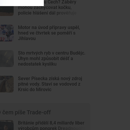
Šelma na jihu Čech? Záběry
mohou zachycovat kočku,
policie hlášení dál prověřuje
Motor na úvod přípravy uspěl,
hned ve čtvrtek se poměří s
Jihlavou
Sto mrtvých ryb v centru Budějc.
Úhyn mohl způsobit déšť a
nedostatek kyslíku
Sever Písecka získá nový zdroj
pitné vody. Staví se vodovod z
Krsic do Mirovic
 čem píše Trade-off
Británie přidělí 8,4 miliardy liber
výrobcům ponorek Dreadnought