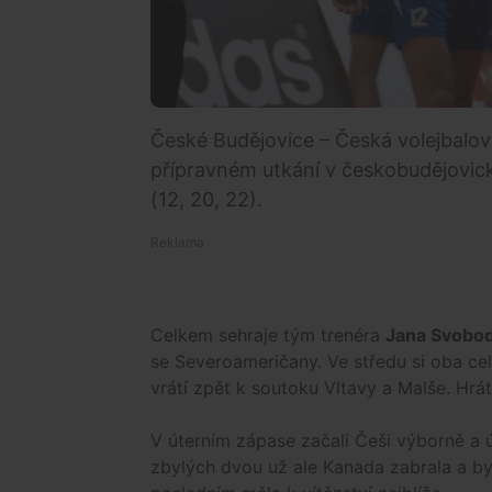
České Budějovice – Česká volejbalo
přípravném utkání v českobudějovick
(12, 20, 22).
Celkem sehraje tým trenéra
Jana Svobo
se Severoameričany. Ve středu si oba ce
vrátí zpět k soutoku Vltavy a Malše. Hrá
V úterním zápase začali Češi výborně a ú
zbylých dvou už ale Kanada zabrala a b