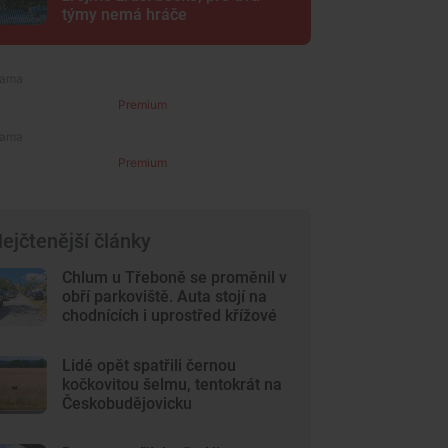
týmy nemá hráče
Premium
Premium
ejčtenější články
Chlum u Třeboně se proměnil v
obří parkoviště. Auta stojí na
chodnících i uprostřed křížové
cesty
Lidé opět spatřili černou
kočkovitou šelmu, tentokrát na
Českobudějovicku