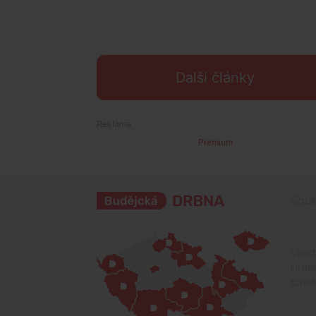
Další články
Premium
Souk
Všech
Drbna
tohot