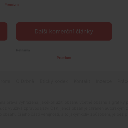
Premium
Další komerční články
Premium
romí
O Drbně
Etický kodex
Kontakt
Inzerce
Prác
na práva vyhrazena, jakékoli užití obsahu včetné obsahu a grafiky 
.cz využívá zpravodajství ČTK, jehož obsah je chráněn autorským zák
o obsahu či jeho částí veřejnosti, a to jakýmkoliv způsobem, je be