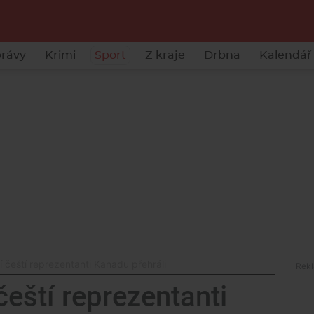
rávy
Krimi
Sport
Z kraje
Drbna
Kalendář 
 čeští reprezentanti Kanadu přehráli
eští reprezentanti