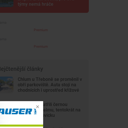
týmy nemá hráče
Premium
Premium
ejčtenější články
Chlum u Třeboně se proměnil v
obří parkoviště. Auta stojí na
chodnících i uprostřed křížové
cesty
Lidé opět spatřili černou
kočkovitou šelmu, tentokrát na
Českobudějovicku