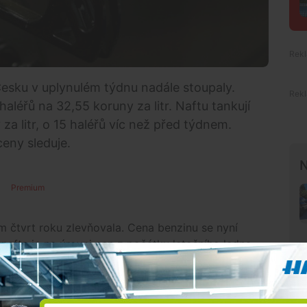
sku v uplynulém týdnu nadále stoupaly.
haléřů na 32,55 koruny za litr. Naftu tankují
za litr, o 15 haléřů víc než před týdnem.
ceny sleduje.
N
Premium
ím čtvrt roku zlevňovala. Cena benzinu se nyní
nafta je na úrovni cen z počátku letošního ledna.
a Vysočině. Litr naturalu tam vyjde v průměru na
32,55 koruny. Druhým nejdražším regionem je Praha
,32 koruny za litr nafty.