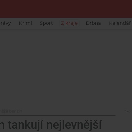
rávy
Krimi
Sport
Z kraje
Drbna
Kalendář 
vnější benzin
h tankují nejlevnější