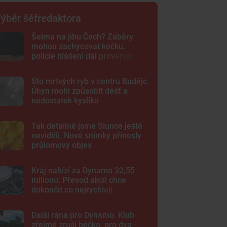
ýběr šéfredaktora
Šelma na jihu Čech? Záběry
mohou zachycovat kočku,
policie hlášení dál prověřuje
Sto mrtvých ryb v centru Budějc.
Úhyn mohl způsobit déšť a
nedostatek kyslíku
Tak detailně jsme Slunce ještě
neviděli. Nové snímky přinesly
průlomový objev
Kraj nabízí za Dynamo 32,55
milionu. Převod akcií chce
dokončit co nejrychleji
Další rána pro Dynamo. Klub
zřejmě zruší béčko, pro dva