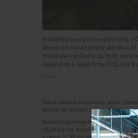
Průměrné ceny pohonných hmot v Če
Benzin od minulé středy zdražil o 31 
motoristé v průměru za 31,85 koruny 
Vyplývá to z údajů firmy CCS, která 
Paliva zdražují od poloviny února, předt
dostala na hodnoty z loňského prosince, 
Nejdražší pohonné hmoty jsou aktuálně n
33,09 koruny, stejné množství nafty na 
s cenou 32,98 koruny za litr benzinu a 32