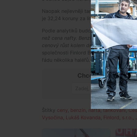
Naopak nejlevněji tankují motoristé na j
je 32,24 koruny za litr a nafty 31,36 koru
Podle analytiků budou pohonné hmoty zd
než cena nafty. Benzin zdraží zhruba o dv
cenový růst kolem deseti haléřů na litr,"
ř
společnosti Finlord Boris Tomčiak očekáv
řádu několika haléřů.
Chceš mít přehled o
Štítky
ceny
,
benzín
,
nafta
,
tankování
,
Če
Vysočina
,
Lukáš Kovanda
,
Finlord
,
s.r.o.
,