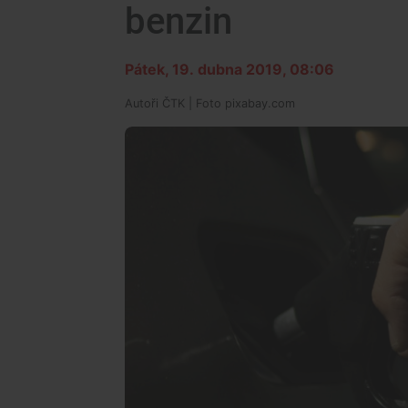
benzin
Pátek, 19. dubna 2019, 08:06
Autoři
ČTK
| Foto
pixabay.com