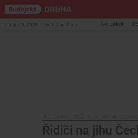
Pátek 7. 8. 2026 | Svátek má Lada
Aktuálně
Zp
Z kraje
Řidiči na jihu Čech tankují nejle
Řidiči na jihu Čec