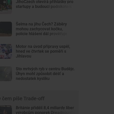
JihoCzech otevírá přihlášky pro
startupy a budoucí podnikatele
Šelma na jihu Čech? Záběry
mohou zachycovat kočku,
policie hlášení dál prověřuje
Motor na úvod přípravy uspěl,
hned ve čtvrtek se poměří s
Jihlavou
Sto mrtvých ryb v centru Budějc.
Úhyn mohl způsobit déšť a
nedostatek kyslíku
 čem píše Trade-off
Británie přidělí 8,4 miliardy liber
výrobcům ponorek Dreadnought