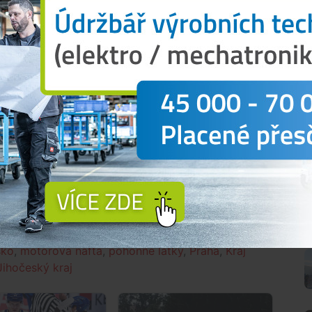
ihu Čech. Průměrná cena benzinu v Jihočeském kraji
ny.
ražovat i nadále.
"Cena benzinu poroste rychleji
acet haléřů na litr, v případě nafty pak bude
ekl analytik Czech Fund
Lukáš Kovanda
. Analytik
á růst cen benzinu o 20 až 30 haléřů, u nafty v
 tom, co se děje kolem tebe?
Přihlásit
N
sko
,
motorová nafta
,
pohonné látky
,
Praha
,
Kraj
Jihočeský kraj