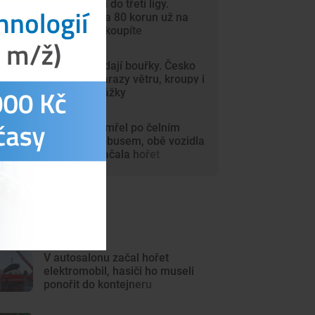
Dynamo míří do třetí ligy.
Vstupenky za 80 korun už na
internetu nekoupíte
Vedra vystřídají bouřky. Česko
zasáhnou nárazy větru, kroupy i
přívalové srážky
Motorkář zemřel po čelním
střetu s autobusem, obě vozidla
po nárazu začala hořet
ejnovější články
V autosalonu začal hořet
elektromobil, hasiči ho museli
ponořit do kontejneru