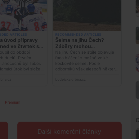
Premium
O
Další komerční články