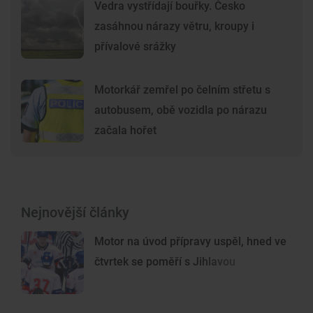
Vedra vystřídají bouřky. Česko
zasáhnou nárazy větru, kroupy i
přívalové srážky
Motorkář zemřel po čelním střetu s
autobusem, obě vozidla po nárazu
začala hořet
Nejnovější články
Motor na úvod přípravy uspěl, hned ve
čtvrtek se poměří s Jihlavou