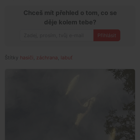
Chceš mít přehled o tom, co se
děje kolem tebe?
Přihlásit
Štítky
hasiči
,
záchrana
,
labuť