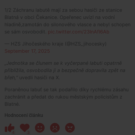
1/2 Záchranu labutě mají za sebou hasiči ze stanice
Blatná v obci Čekanice. Opeřenec uvízl na vodní
hladině,zamotán do silonového vlasce a nebyl schopen
se sám osvobodit.
pic.twitter.com/23InAfI6Ab
— HZS Jihočeského kraje (@HZS_jihocesky)
September 17, 2025
„Jednotka se člunem se k vyčerpané labuti opatrně
přiblížila, osvobodila ji a bezpečně dopravila zpět na
břeh,“
uvedli hasiči na X.
Poraněnou labuť se tak podařilo díky rychlému zásahu
zachránit a předat do rukou městským policistům z
Blatné.
Hodnocení článku
4
3