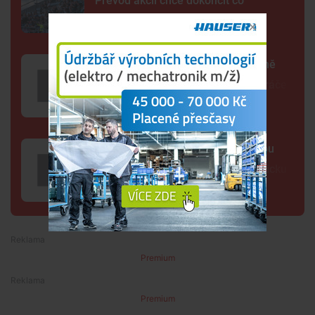
Převod akcií chce dokončit co
nejrychleji
Další rána pro Dynamo. Klub zřejmě
zruší béčko, pro dva týmy nemá hráče
Lidé opět spatřili černou kočkovitou
šelmu, tentokrát na Českobudějovicku
Premium
Premium