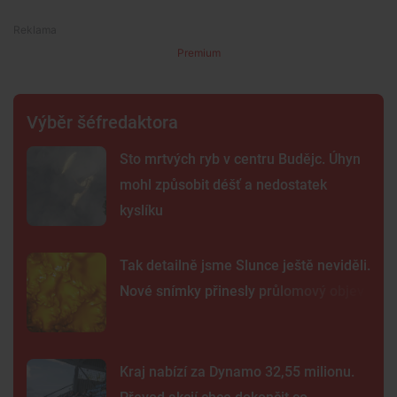
Premium
Výběr šéfredaktora
Sto mrtvých ryb v centru Budějc. Úhyn
mohl způsobit déšť a nedostatek
kyslíku
Tak detailně jsme Slunce ještě neviděli.
Nové snímky přinesly průlomový objev
Kraj nabízí za Dynamo 32,55 milionu.