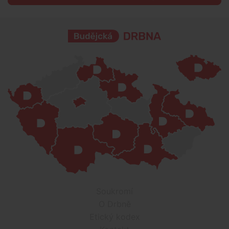
Soukromí
O Drbně
Etický kodex