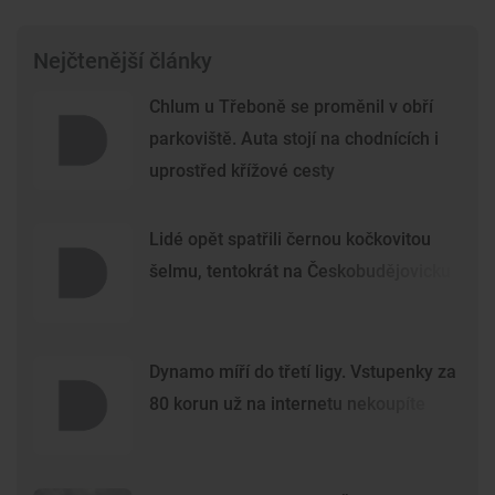
Nejčtenější články
Chlum u Třeboně se proměnil v obří
parkoviště. Auta stojí na chodnících i
uprostřed křížové cesty
Lidé opět spatřili černou kočkovitou
šelmu, tentokrát na Českobudějovicku
Dynamo míří do třetí ligy. Vstupenky za
80 korun už na internetu nekoupíte