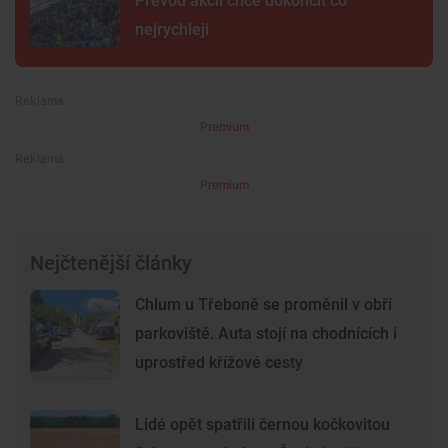
Převod akcií chce dokončit co
nejrychleji
Premium
Premium
Nejčtenější články
Chlum u Třeboně se proměnil v obří
parkoviště. Auta stojí na chodnících i
uprostřed křížové cesty
Lidé opět spatřili černou kočkovitou