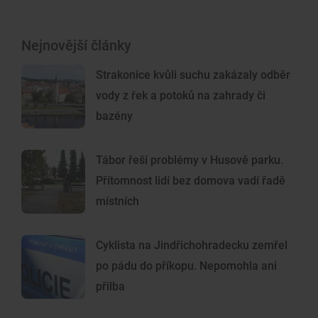
Nejnovější články
Strakonice kvůli suchu zakázaly odběr
vody z řek a potoků na zahrady či
bazény
Tábor řeší problémy v Husově parku.
Přítomnost lidí bez domova vadí řadě
místních
Cyklista na Jindřichohradecku zemřel
po pádu do příkopu. Nepomohla ani
přilba