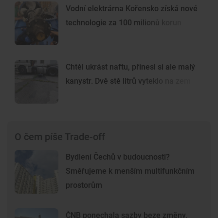
Vodní elektrárna Kořensko získá nové
technologie za 100 milionů korun
Chtěl ukrást naftu, přinesl si ale malý
kanystr. Dvě stě litrů vyteklo na zem
O čem píše Trade-off
Bydlení Čechů v budoucnosti?
Směřujeme k menším multifunkčním
prostorům
ČNB ponechala sazby beze změny,