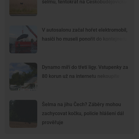
šelmu, tentokrát na Českobudějovicku
V autosalonu začal hořet elektromobil,
hasiči ho museli ponořit do kontejneru
Dynamo míří do třetí ligy. Vstupenky za
80 korun už na internetu nekoupíte
Šelma na jihu Čech? Záběry mohou
zachycovat kočku, policie hlášení dál
prověřuje