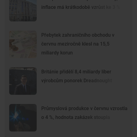
inflace má krátkodobě vzrůst ke 3 %
Přebytek zahraničního obchodu v
červnu meziročně klesl na 15,5
miliardy korun
Británie přidělí 8,4 miliardy liber
výrobcům ponorek Dreadnought
Průmyslová produkce v červnu vzrostla
o 4 %, hodnota zakázek stoupla