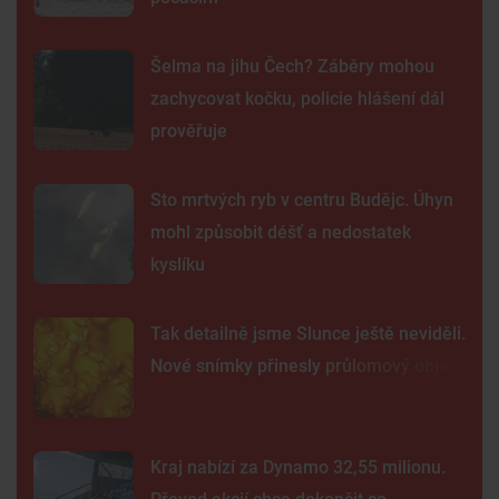
Šelma na jihu Čech? Záběry mohou
zachycovat kočku, policie hlášení dál
prověřuje
Sto mrtvých ryb v centru Budějc. Úhyn
mohl způsobit déšť a nedostatek
kyslíku
Tak detailně jsme Slunce ještě neviděli.
Nové snímky přinesly průlomový objev
Kraj nabízí za Dynamo 32,55 milionu.