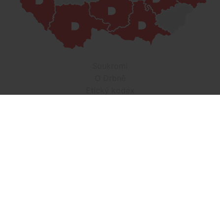
Soukromí
O Drbně
Etický kodex
Kontakt
Inzerce
Práce v Drbně
Nastavení cookies
Všechna práva vyhrazena, jakékoli užití obsahu včetné obsahu
a grafiky podléhá schválení provozovatelem serveru.
Drbna.cz využívá zpravodajství ČTK, jehož obsah je chráněn