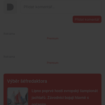
Přidat komentář
Premium
Premium
Výběr šéfredaktora
Lipno poprvé hostí evropský šampionát
jachtařů. Závodníci bojují hlavně s
počasím