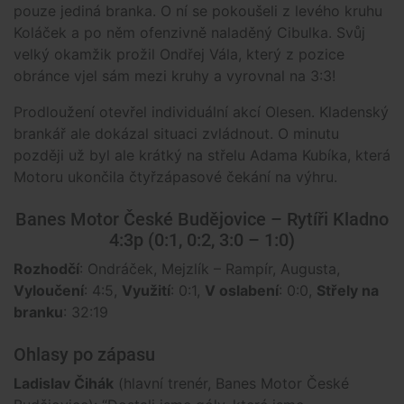
pouze jediná branka. O ní se pokoušeli z levého kruhu
Koláček a po něm ofenzivně naladěný Cibulka. Svůj
velký okamžik prožil Ondřej Vála, který z pozice
obránce vjel sám mezi kruhy a vyrovnal na 3:3!
Prodloužení otevřel individuální akcí Olesen. Kladenský
brankář ale dokázal situaci zvládnout. O minutu
později už byl ale krátký na střelu Adama Kubíka, která
Motoru ukončila čtyřzápasové čekání na výhru.
Banes Motor České Budějovice – Rytíři Kladno
4:3p (0:1, 0:2, 3:0 – 1:0)
Rozhodčí
: Ondráček, Mejzlík – Rampír, Augusta,
Vyloučení
: 4:5,
Využití
: 0:1,
V oslabení
: 0:0,
Střely na
branku
: 32:19
Ohlasy po zápasu
Ladislav Čihák
(hlavní trenér, Banes Motor České