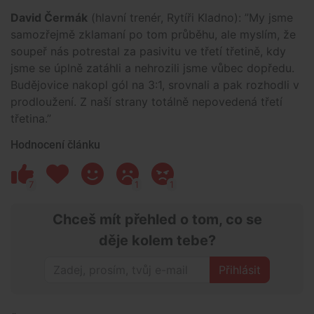
David Čermák
(hlavní trenér, Rytíři Kladno): ”My jsme
samozřejmě zklamaní po tom průběhu, ale myslím, že
soupeř nás potrestal za pasivitu ve třetí třetině, kdy
jsme se úplně zatáhli a nehrozili jsme vůbec dopředu.
Budějovice nakopl gól na 3:1, srovnali a pak rozhodli v
prodloužení. Z naší strany totálně nepovedená třetí
třetina.”
Hodnocení článku
7
1
1
Chceš mít přehled o tom, co se
děje kolem tebe?
Přihlásit