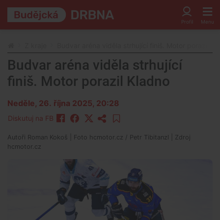
Z kraje
Budvar aréna viděla strhující finiš. Motor porazil K
Budvar aréna viděla strhující
finiš. Motor porazil Kladno
Neděle, 26. října 2025, 20:28
Diskutuj na FB
Autoři
Roman Kokoš
| Foto
hcmotor.cz / Petr Tibitanzl
| Zdroj
hcmotor.cz