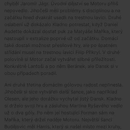
chyběl Jaromír Jágr. Úvodní dějství se Motoru příliš
nepovedlo. Jihočeši měli problémy s disciplínou a na
začátku hned dvakrát usedli na trestnou lavici. Druhé
oslabení už dokázalo Kladno potrestat, když Daniel
Audette dokázal dostat puk za Matyáše Maříka, který
nastoupil v extralize poprvé už od začátku. Domácí
také dostali možnost přesilové hry, ale po špatném
střídání musel na trestnou lavici Filip Přikryl. V druhé
polovině si Motor začal vytvářet slibné příležitosti.
Konkrétně Lantoši a po něm Beránek, ale Dansk si v
obou případech poradil.
Ani druhá třetina domácím gólovou radost nepřinesla.
Jihočeši si sice vytvářeli další šance, jako například
Olesen, ale jeho dorážku vychytal jistý Dansk. Kladno
si drželo svoji hru a zásluhou Martina Ryšavého vedlo
už o dva góly. Po něm jel hostující Forman sám na
Maříka, který držel naděje Motoru. Největší šanci
Budějovic měl Harris, který si našel místo mezi kruhy,