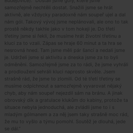
Budějovice): “Dostali jsme góly, které jsme
samozřejmě nechtěli dostat. Snažili jsme se hrát
aktivně, ale vždycky paradoxně nám soupeř ujel a dal
nám gól. Takový vývoj jsme neplánovali, ale ono to tak
prostě někdy takhle jako v tom hokeji je. Do třetí
třetiny jsme si řekli, že musíme hrát životní třetinu a
kluci za to vzali. Zápas se hraje 60 minut a ta hra se
nesrovná hned. Tam jsme měli pár šancí a nedali jsme
je. Udrželi jsme si aktivitu a dneska jsme za to byli
odměněni. Samozřejmě jsme za to rádi, že jsme vyhráli
a prodloužení sehráli kluci naprosto skvěle. Jsem
strašně rád, že jsme to zlomili. Od té třetí třetiny se
musíme odpíchnout a samozřejmě vyvarovat nějaký
chyb, aby nám soupeř nejezdil sám na bránu. A jinak
obrovský dík a gratulace klukům do kabiny, protože ta
situace nebyla jednoduchá, ale zvládli jsme to i s
mladým gólmanem a za něj jsem taky strašně moc rád,
že mu to vyšlo a týmu pomohl. Soutěž je dlouhá, jede
se dál.”