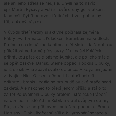
ale ani jeho střela se neujala. Chvíli na to navíc
ujel Martin Ryšavý a vstřelil svůj druhý gól v utkání.
Kladenští Rytíři po dvou třetinách drželi pohodlný
tříbrankový náskok.
V úvodu třetí třetiny si aktivně počínala zejména
Přikrylova formace s Koláčkem Beránkem na křídlech.
Po faulu na domácího kapitána měl Motor další dobrou
příležitost ve formě přesilovky. V ní našel Koláček
přihrávkou přes celé pásmo Kubíka, ale po jeho střele
se opět zaskvěl Dansk. Stejně dopadl i pokus Cibulky,
jenž se šikovně zbavil svého obránce. A když ani jeden
z dvojice Nick Olesen a Róbert Lantoši netrefil
odkrytou branku, zdála se pro budějovické hráče snad
zakletá. Ale nakonec to přeci jenom přišlo a stálo to
za to! Po uvolnění Cibulky prolomil střelecké trápení
na domácím ledě Adam Kubík a vrátil svůj tým do hry.
Stejná věc se po přihrávce Lantošiho podařila i Brantu
Harrisovi. Tlak Jihočechů sílil a k vyrovnání scházela