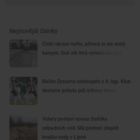
Nejnovější články
Chtěl ukrást naftu, přinesl si ale malý
kanystr. Dvě stě litrů vyteklo na zem
Béčko Dynama odstoupilo z 4. ligy. Klub
dostane pokutu půl milionu korun
Volary postaví novou čističku
odpadních vod. Má pomoci zlepšit
kvalitu vody v Lipně