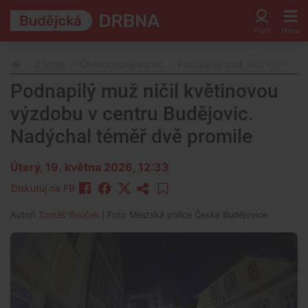
Z kraje
Českobudějovicko
Podnapilý muž ničil květino
Podnapilý muž ničil květinovou
výzdobu v centru Budějovic.
Nadýchal téměř dvě promile
Úterý, 19. května 2026, 12:33
Diskutuj na FB
Autoři
Tomáš Souček
| Foto
Městská police České Budějovice