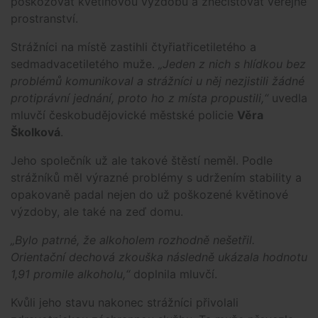
poškozovat květinovou výzdobu a znečišťovat veřejné
prostranství.
Strážníci na místě zastihli čtyřiatřicetiletého a
sedmadvacetiletého muže.
„Jeden z nich s hlídkou bez
problémů komunikoval a strážníci u něj nezjistili žádné
protiprávní jednání, proto ho z místa propustili,“
uvedla
mluvčí českobudějovické městské policie
Věra
Školková
.
Jeho společník už ale takové štěstí neměl. Podle
strážníků měl výrazné problémy s udržením stability a
opakovaně padal nejen do už poškozené květinové
výzdoby, ale také na zeď domu.
„Bylo patrné, že alkoholem rozhodně nešetřil.
Orientační dechová zkouška následně ukázala hodnotu
1,91 promile alkoholu,“
doplnila mluvčí.
Kvůli jeho stavu nakonec strážníci přivolali