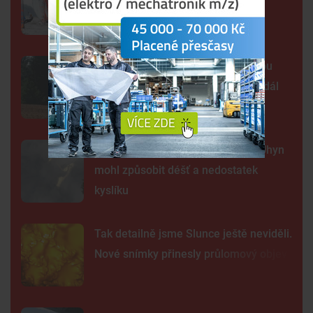
jachtařů. Závodníci bojují hlavně s
počasím
Šelma na jihu Čech? Záběry mohou
zachycovat kočku, policie hlášení dál
prověřuje
Sto mrtvých ryb v centru Budějc. Úhyn
mohl způsobit déšť a nedostatek
kyslíku
Tak detailně jsme Slunce ještě neviděli.
Nové snímky přinesly průlomový objev