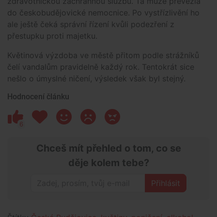
zdravotnickou záchrannou službu. Ta muže převezla
do českobudějovické nemocnice. Po vystřízlivění ho
ale ještě čeká správní řízení kvůli podezření z
přestupku proti majetku.
Květinová výzdoba ve městě přitom podle strážníků
čelí vandalům pravidelně každý rok. Tentokrát sice
nešlo o úmyslné ničení, výsledek však byl stejný.
Hodnocení článku
6
Chceš mít přehled o tom, co se
děje kolem tebe?
Přihlásit