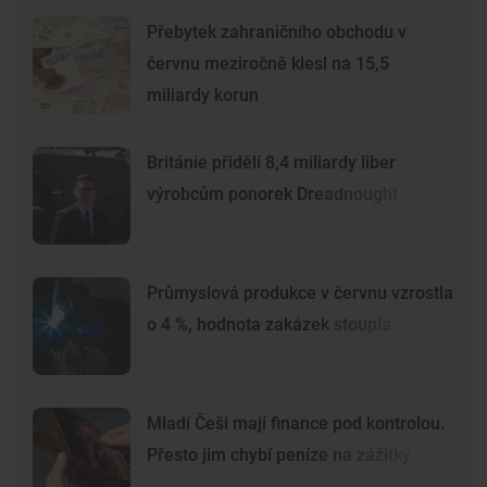
Přebytek zahraničního obchodu v
červnu meziročně klesl na 15,5
miliardy korun
Británie přidělí 8,4 miliardy liber
výrobcům ponorek Dreadnought
Průmyslová produkce v červnu vzrostla
o 4 %, hodnota zakázek stoupla
Mladí Češi mají finance pod kontrolou.
Přesto jim chybí peníze na zážitky