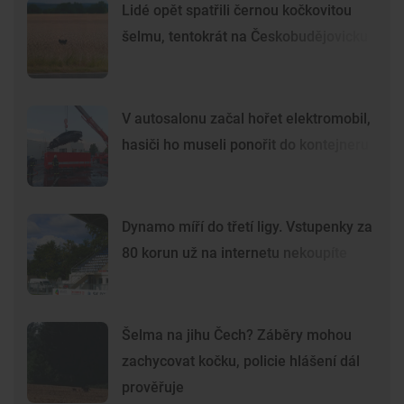
Lidé opět spatřili černou kočkovitou
šelmu, tentokrát na Českobudějovicku
V autosalonu začal hořet elektromobil,
hasiči ho museli ponořit do kontejneru
Dynamo míří do třetí ligy. Vstupenky za
80 korun už na internetu nekoupíte
Šelma na jihu Čech? Záběry mohou
zachycovat kočku, policie hlášení dál
prověřuje