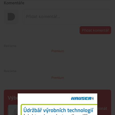
Komentáře
Přidat komentář
Premium
Premium
Výběr šéfredaktora
Lipno poprvé hostí evropský šampionát