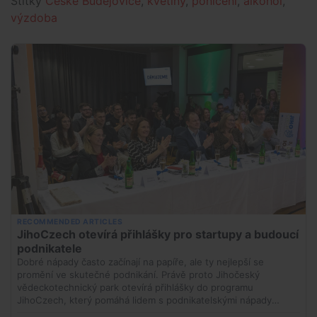
Štítky
České Budějovice
,
květiny
,
poničení
,
alkohol
,
výzdoba