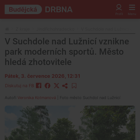
Z kraje
Jindřichohradecko
V Suchdole nad Lužnicí vzni
V Suchdole nad Lužnicí vznikne
park moderních sportů. Město
hledá zhotovitele
Pátek, 3. července 2026, 12:31
Diskutuj na FB
Autoři
Veronika Kotmanová
| Foto
město Suchdol nad Lužnicí