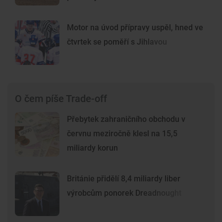
Motor na úvod přípravy uspěl, hned ve
čtvrtek se poměří s Jihlavou
O čem píše Trade-off
Přebytek zahraničního obchodu v
červnu meziročně klesl na 15,5
miliardy korun
Británie přidělí 8,4 miliardy liber
výrobcům ponorek Dreadnought