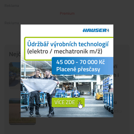
Premium
Premium
Nejčtenější články
Chlum u Třeboně se proměnil v obří
parkoviště. Auta stojí na chodnících i
uprostřed křížové cesty
Lidé opět spatřili černou kočkovitou
šelmu, tentokrát na Českobudějovicku