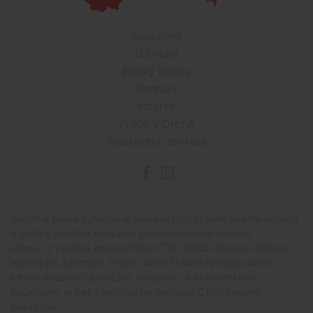
Soukromí
O Drbně
Etický kodex
Kontakt
Inzerce
Práce v Drbně
Nastavení cookies
Všechna práva vyhrazena, jakékoli užití obsahu včetné obsahu
a grafiky podléhá schválení provozovatelem serveru.
Drbna.cz využívá zpravodajství ČTK, jehož obsah je chráněn
autorským zákonem. Přepis, šíření či další zpřístupňování
tohoto obsahu či jeho částí veřejnosti, a to jakýmkoliv
způsobem, je bez předchozího souhlasu ČTK výslovně
zakázáno.