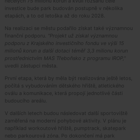
necelých 75 milionů korun a kvůli rozsahu celé
investice bude park budován postupně v několika
etapách, a to od letoška až do roku 2028.
Na realizaci se městu podařilo získat také významnou
finanční podporu.
"Projekt už získal významnou
podporu z Krajského investičního fondu ve výši 15
milionů korun a další dotaci téměř 3,3 milionu korun
prostřednictvím MAS Třeboňsko z programu IROP,"
uvedli zástupci města.
První etapa, která by měla být realizována ještě letos,
počítá s vybudováním dětského hřiště, atletického
oválu a komunikace, která propojí jednotlivé části
budoucího areálu.
V dalších letech budou následovat další sportoviště
zaměřená na moderní pohybové aktivity. V plánu je
například workoutové hřiště, pumptrack, skatepark
nebo parkourová zóna. Po dokončení má park