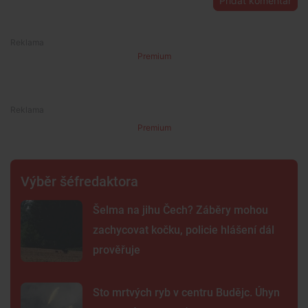
Přidat komentář
Premium
Premium
Výběr šéfredaktora
Šelma na jihu Čech? Záběry mohou
zachycovat kočku, policie hlášení dál
prověřuje
Sto mrtvých ryb v centru Budějc. Úhyn