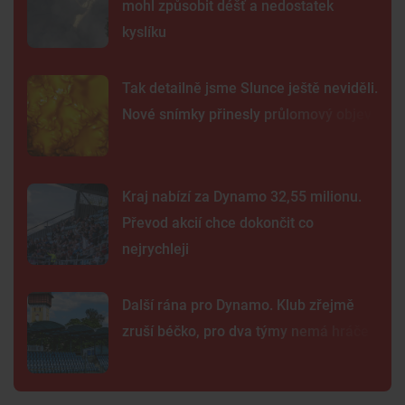
mohl způsobit déšť a nedostatek
kyslíku
Tak detailně jsme Slunce ještě neviděli.
Nové snímky přinesly průlomový objev
Kraj nabízí za Dynamo 32,55 milionu.
Převod akcií chce dokončit co
nejrychleji
Další rána pro Dynamo. Klub zřejmě
zruší béčko, pro dva týmy nemá hráče