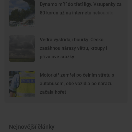
Dynamo míří do třetí ligy. Vstupenky za
80 korun už na internetu nekoupíte
Vedra vystřídají bouřky. Česko
zasáhnou nárazy větru, kroupy i
přívalové srážky
Motorkář zemřel po čelním střetu s
autobusem, obě vozidla po nárazu
začala hořet
Nejnovější články