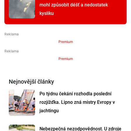
mohl způsobit déšť a nedostatek
kyslíku
Premium
Premium
Nejnovější články
Po týdnu čekání rozhodla poslední
rozjížďka. Lipno zná mistry Evropy v
jachtingu
Nebezpečná nezodpovědnost. U zdroje