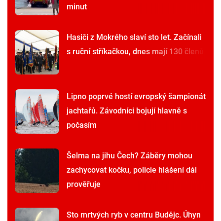
minut
Hasiči z Mokrého slaví sto let. Začínali
s ruční stříkačkou, dnes mají 130 členů
Lipno poprvé hostí evropský šampionát
jachtařů. Závodníci bojují hlavně s
počasím
Šelma na jihu Čech? Záběry mohou
zachycovat kočku, policie hlášení dál
prověřuje
Sto mrtvých ryb v centru Budějc. Úhyn