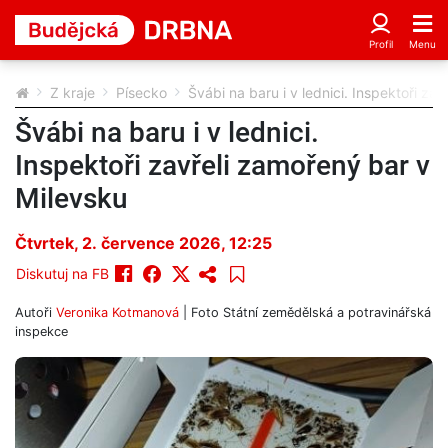
Z kraje
Písecko
Švábi na baru i v lednici. Inspektoři za
Švábi na baru i v lednici.
Inspektoři zavřeli zamořený bar v
Milevsku
Čtvrtek, 2. července 2026, 12:25
Diskutuj na FB
Autoři
Veronika Kotmanová
| Foto
Státní zemědělská a potravinářská
inspekce