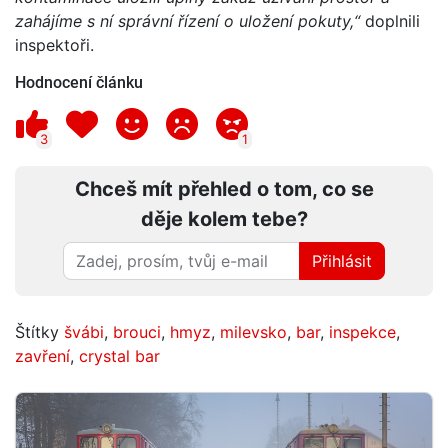
zahájíme s ní správní řízení o uložení pokuty,“
doplnili
inspektoři.
Hodnocení článku
3
1
Chceš mít přehled o tom, co se
děje kolem tebe?
Přihlásit
Štítky
švábi
,
brouci
,
hmyz
,
milevsko
,
bar
,
inspekce
,
zavření
,
crystal bar