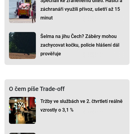
Spěchali ke zraněnému dítěti. Hasiči a
záchranáři využili přívoz, ušetří až 15
minut
Šelma na jihu Čech? Záběry mohou
zachycovat kočku, policie hlášení dál
prověřuje
O čem píše Trade-off
Tržby ve službách ve 2. čtvrtletí reálně
vzrostly o 3,1 %