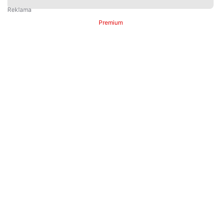
Premium
Premium
Další články
Další komerční články