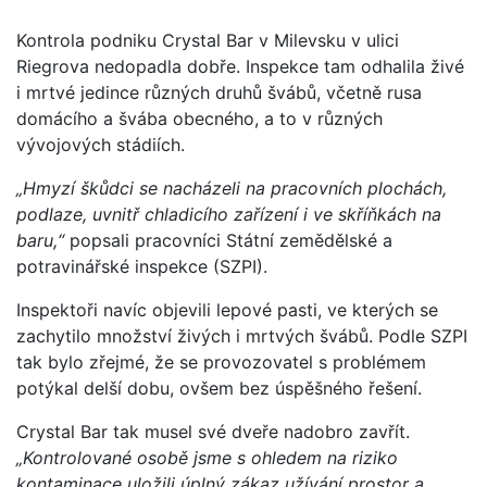
Kontrola podniku Crystal Bar v Milevsku v ulici
Riegrova nedopadla dobře. Inspekce tam odhalila živé
i mrtvé jedince různých druhů švábů, včetně rusa
domácího a švába obecného, a to v různých
vývojových stádiích.
„Hmyzí škůdci se nacházeli na pracovních plochách,
podlaze, uvnitř chladicího zařízení i ve skříňkách na
baru,“
popsali pracovníci Státní zemědělské a
potravinářské inspekce (SZPI).
Inspektoři navíc objevili lepové pasti, ve kterých se
zachytilo množství živých i mrtvých švábů. Podle SZPI
tak bylo zřejmé, že se provozovatel s problémem
potýkal delší dobu, ovšem bez úspěšného řešení.
Crystal Bar tak musel své dveře nadobro zavřít.
„Kontrolované osobě jsme s ohledem na riziko
kontaminace uložili úplný zákaz užívání prostor a