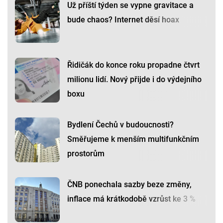
Už příští týden se vypne gravitace a
bude chaos? Internet děsí hoax
Řidičák do konce roku propadne čtvrt
milionu lidí. Nový přijde i do výdejního
boxu
Bydlení Čechů v budoucnosti?
Směřujeme k menším multifunkčním
prostorům
ČNB ponechala sazby beze změny,
inflace má krátkodobě vzrůst ke 3 %