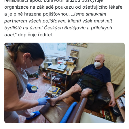
rehablitiaci apod. Zdravotní službu poskytuje
organizace na základě poukazu od ošetřujícího lékaře
a je plně hrazena pojišťovnou.
„Jsme smluvním
partnerem všech pojišťoven, klienti však musí mít
bydliště na území Českých Budějovic a přilehlých
obcí,”
doplňuje ředitel.