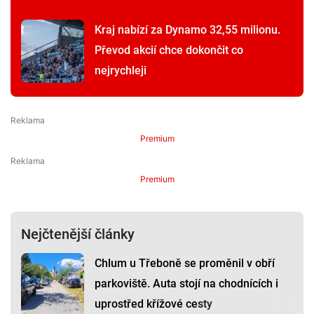
Kraj nabízí za Dynamo 32,55 milionu.
Převod akcií chce dokončit co
nejrychleji
Premium
Premium
Nejčtenější články
Chlum u Třeboně se proměnil v obří
parkoviště. Auta stojí na chodnících i
uprostřed křížové cesty