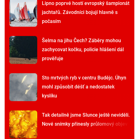
Lipno poprvé hostí evropský šampionát
jachtařů. Závodníci bojují hlavně s
počasím
Šelma na jihu Čech? Záběry mohou
zachycovat kočku, policie hlášení dál
prověřuje
Sto mrtvých ryb v centru Budějc. Úhyn
mohl způsobit déšť a nedostatek
kyslíku
Tak detailně jsme Slunce ještě neviděli.
Nové snímky přinesly průlomový objev