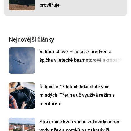
prověřuje
Nejnovější články
V Jindřichově Hradci se předvedla
špička v letecké bezmotorové akrobacii
Řidičák v 17 letech láká stále více
mladých. Třetina už využívá režim s
mentorem
Strakonice kvůli suchu zakázaly odběr
vody z řek a potoků na zahrady či