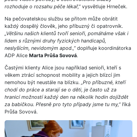
rozhoduje o rozsahu péče lékař,”
vysvětluje Hrneček.
Na pečovatelskou službu se přitom může obrátit
každý dospělý člověk, jeho příbuzný či opatrovník.
„Většinu našich klientů tvoří senioři, pomáháme však i
lidem s různými druhy fyzických handicapů,
neslyšícím, nevidomým apod.,”
doplňuje koordinátorka
ADP Alice
Marta Průša Sovová
.
Častými klienty Alice jsou například senioři, kteří s
věkem ztrácí schopnost mobility a jejich blízcí jim
nemohou být neustále na blízku.
„Pro příbuzné, kteří
chodí do práce a starají se o děti, je často už za
hranicí možností každý den na několik hodin dojíždět
za babičkou. Přesně pro tyto případy jsme tu my,”
říká
Průša Sovová.