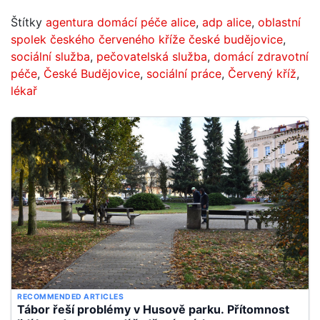
Štítky
agentura domácí péče alice
,
adp alice
,
oblastní
spolek českého červeného kříže české budějovice
,
sociální služba
,
pečovatelská služba
,
domácí zdravotní
péče
,
České Budějovice
,
sociální práce
,
Červený kříž
,
lékař