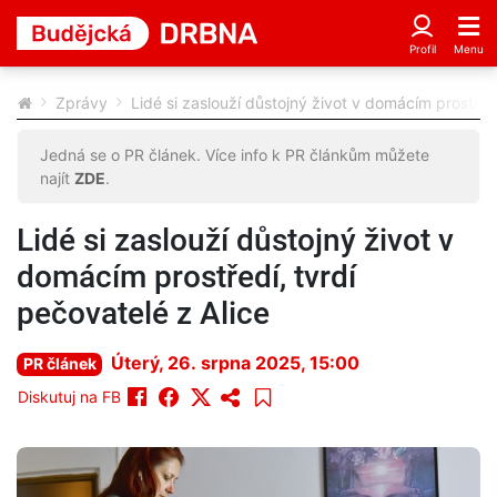
Zprávy
Lidé si zaslouží důstojný život v domácím prostředí
Jedná se o PR článek. Více info k PR článkům můžete
najít
ZDE
.
Lidé si zaslouží důstojný život v
domácím prostředí, tvrdí
pečovatelé z Alice
Úterý, 26. srpna 2025, 15:00
PR článek
Diskutuj na FB