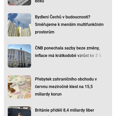
boxu
Bydlení Čechů v budoucnosti?
Směřujeme k menším multifunkčním
prostorům
ČNB ponechala sazby beze změny,
inflace má krátkodobě vzrůst ke 3 %
Přebytek zahraničního obchodu v
červnu meziročně klesl na 15,5
miliardy korun
Británie přidělí 8,4 miliardy liber