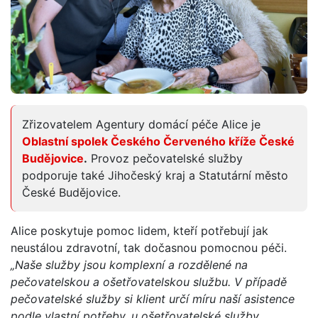
Zřizovatelem Agentury domácí péče Alice je
Oblastní spolek Českého Červeného kříže České
Budějovice
.
Provoz pečovatelské služby
podporuje také Jihočeský kraj a Statutární město
České Budějovice.
Alice poskytuje pomoc lidem, kteří potřebují jak
neustálou zdravotní, tak dočasnou pomocnou péči.
„Naše služby jsou komplexní a rozdělené na
pečovatelskou a ošetřovatelskou službu. V případě
pečovatelské služby si klient určí míru naší asistence
podle vlastní potřeby, u ošetřovatelské služby