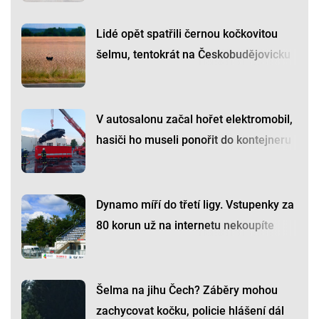
Lidé opět spatřili černou kočkovitou
šelmu, tentokrát na Českobudějovicku
V autosalonu začal hořet elektromobil,
hasiči ho museli ponořit do kontejneru
Dynamo míří do třetí ligy. Vstupenky za
80 korun už na internetu nekoupíte
Šelma na jihu Čech? Záběry mohou
zachycovat kočku, policie hlášení dál