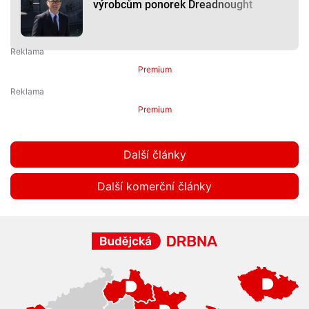
výrobcům ponorek Dreadnought
Premium
Premium
Další články
Další komerční články