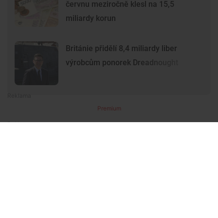
červnu meziročně klesl na 15,5
miliardy korun
Británie přidělí 8,4 miliardy liber
výrobcům ponorek Dreadnought
Premium
Premium
Další články
Další komerční články