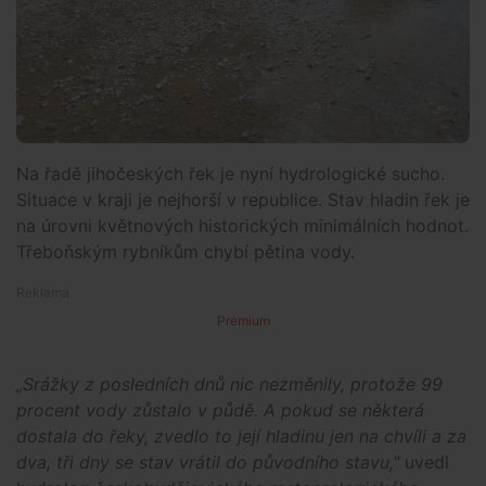
Na řadě jihočeských řek je nyní hydrologické sucho.
Situace v kraji je nejhorší v republice. Stav hladin řek je
na úrovni květnových historických minimálních hodnot.
Třeboňským rybníkům chybí pětina vody.
Premium
„Srážky z posledních dnů nic nezměnily, protože 99
procent vody zůstalo v půdě. A pokud se některá
dostala do řeky, zvedlo to její hladinu jen na chvíli a za
dva, tři dny se stav vrátil do původního stavu,"
uvedl