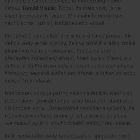
hydrolog českobudějovického meteorologického
ústavu
Tomáš Vlasák
. Dodal, že málo vody je ve
všech jihočeských řekách. Minimální hodnoty jsou
například na Lužnici, Nežárce nebo Vltavě.
Předpověď na nejbližší dny slibuje deštivé počasí. Ale
deficit vody je tak vysoký, že i výraznější srážky změní
bilanci v řekách jen dočasně.
„Současný stav je
především způsobený situací, která byla v březnu a v
dubnu. V těchto dvou měsících jsme letos zaznamenali
historicky nejméně srážek pro březen a duben za dobu
měření,"
řekl Vlasák.
Nedostatek vody je patrný nejen na řekách. Například
třeboňským rybníkům chybí proti běžnému stavu přes
20 procent vody.
„Samozřejmě nemůžeme vyloučit, že
třeba v červnu bude hodně pršet a situace se zlepší.
Ale muselo by jít o dlouhodobější srážky,"
řekl Vlasák.
Kvůli nedostatku vody také nezačalo splouvání Teplé