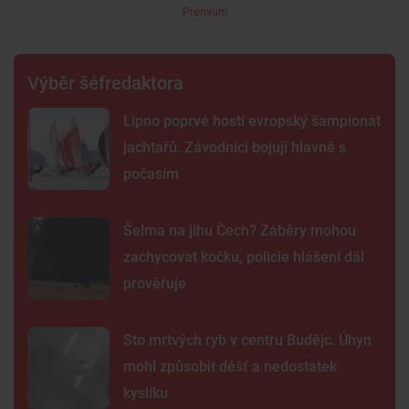
Premium
Výběr šéfredaktora
Lipno poprvé hostí evropský šampionát
jachtařů. Závodníci bojují hlavně s
počasím
Šelma na jihu Čech? Záběry mohou
zachycovat kočku, policie hlášení dál
prověřuje
Sto mrtvých ryb v centru Budějc. Úhyn
mohl způsobit déšť a nedostatek
kyslíku