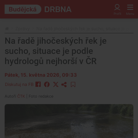
Zprávy
Na řadě jihočeských řek je sucho, situace je podle
Na řadě jihočeských řek je
sucho, situace je podle
hydrologů nejhorší v ČR
Pátek, 15. května 2026, 09:33
Diskutuj na FB
Autoři
ČTK
| Foto
redakce