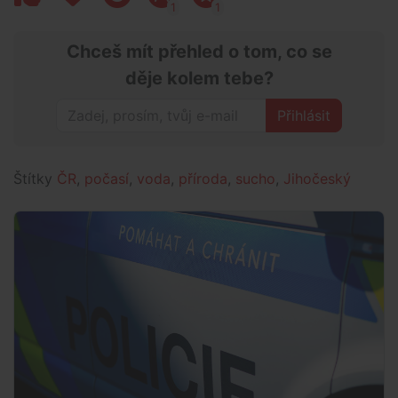
1
1
Chceš mít přehled o tom, co se
děje kolem tebe?
Přihlásit
Štítky
ČR
,
počasí
,
voda
,
příroda
,
sucho
,
Jihočeský