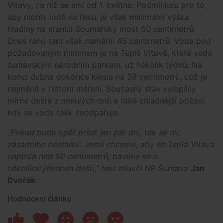
Vltavy, na níž se smí od 1. května. Podmínkou pro to,
aby mohly lodě na řeku, je však minimální výška
hladiny na stanici Soumarský most 50 centimetrů.
Dnes ráno tam však naměřili 45 centimetrů. Voda pod
požadovaným minimem je na Teplé Vltavě, která vede
šumavským národním parkem, už několik týdnů. Na
konci dubna dokonce klesla na 39 centimetrů, což je
nejméně v historii měření. Současný stav vylepšily
mírné deště z minulých dnů a také chladnější počasí,
kdy se voda tolik neodpařuje.
„Pokud bude opět pršet jen pár dní, tak se nic
zásadního nezmění. Jestli chceme, aby se Teplá Vltava
naplnila nad 50 centimetrů, bavíme se o
několikatýdenním dešti,"
řekl mluvčí NP Šumava
Jan
Dvořák
.
Hodnocení článku