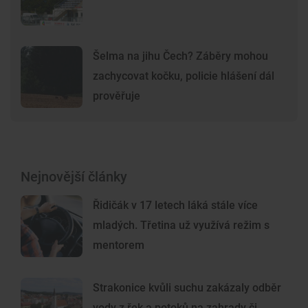
Šelma na jihu Čech? Záběry mohou
zachycovat kočku, policie hlášení dál
prověřuje
Nejnovější články
Řidičák v 17 letech láká stále více
mladých. Třetina už využívá režim s
mentorem
Strakonice kvůli suchu zakázaly odběr
vody z řek a potoků na zahrady či