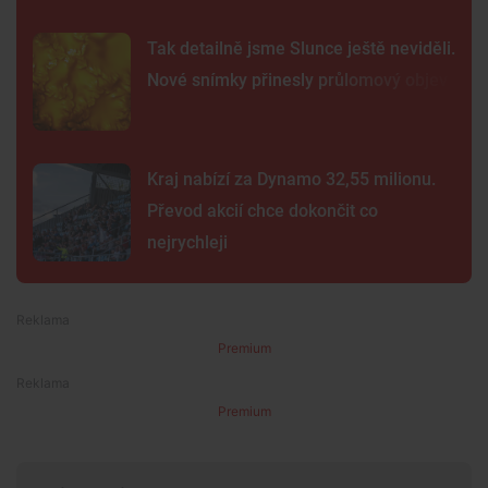
Tak detailně jsme Slunce ještě neviděli.
Nové snímky přinesly průlomový objev
Kraj nabízí za Dynamo 32,55 milionu.
Převod akcií chce dokončit co
nejrychleji
Premium
Premium