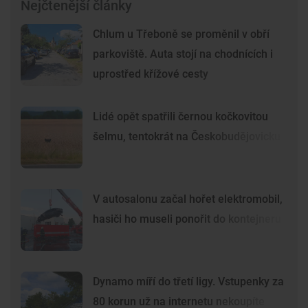
Nejčtenější články
Chlum u Třeboně se proměnil v obří
parkoviště. Auta stojí na chodnících i
uprostřed křížové cesty
Lidé opět spatřili černou kočkovitou
šelmu, tentokrát na Českobudějovicku
V autosalonu začal hořet elektromobil,
hasiči ho museli ponořit do kontejneru
Dynamo míří do třetí ligy. Vstupenky za
80 korun už na internetu nekoupíte