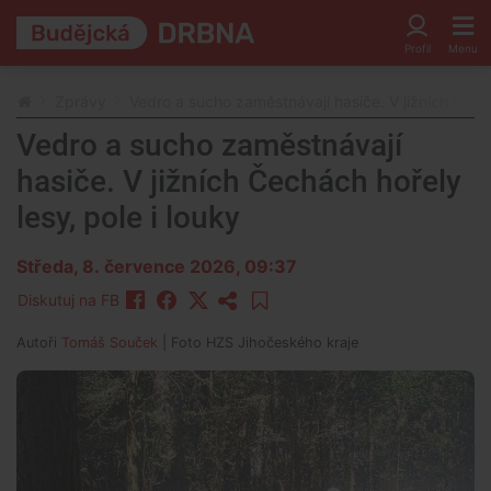
Zprávy
Vedro a sucho zaměstnávají hasiče. V jižních Čechá
Vedro a sucho zaměstnávají
hasiče. V jižních Čechách hořely
lesy, pole i louky
Středa, 8. července 2026, 09:37
Diskutuj na FB
Autoři
Tomáš Souček
| Foto
HZS Jihočeského kraje