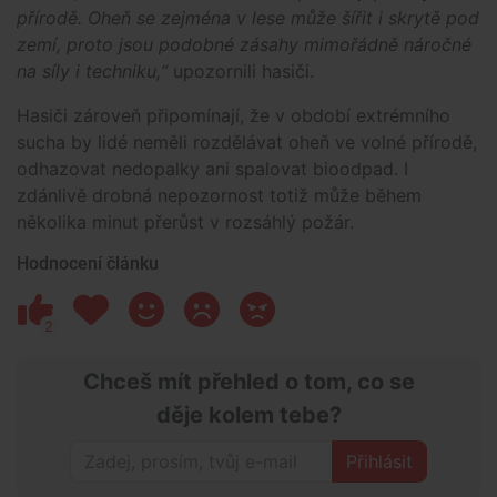
přírodě. Oheň se zejména v lese může šířit i skrytě pod
zemí, proto jsou podobné zásahy mimořádně náročné
na síly i techniku,“
upozornili hasiči.
Hasiči zároveň připomínají, že v období extrémního
sucha by lidé neměli rozdělávat oheň ve volné přírodě,
odhazovat nedopalky ani spalovat bioodpad. I
zdánlivě drobná nepozornost totiž může během
několika minut přerůst v rozsáhlý požár.
Hodnocení článku
2
Chceš mít přehled o tom, co se
děje kolem tebe?
Přihlásit