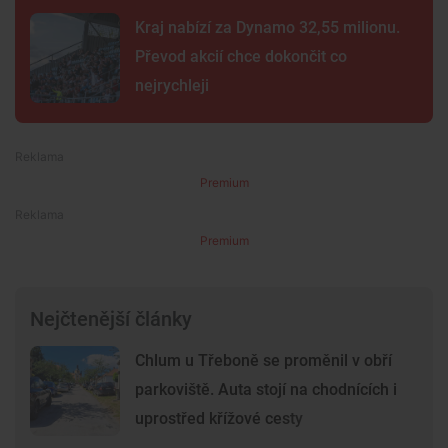
Kraj nabízí za Dynamo 32,55 milionu.
Převod akcií chce dokončit co
nejrychleji
Premium
Premium
Nejčtenější články
Chlum u Třeboně se proměnil v obří
parkoviště. Auta stojí na chodnících i
uprostřed křížové cesty