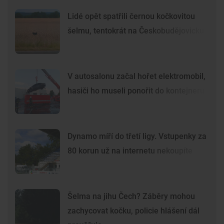
Lidé opět spatřili černou kočkovitou
šelmu, tentokrát na Českobudějovicku
V autosalonu začal hořet elektromobil,
hasiči ho museli ponořit do kontejneru
Dynamo míří do třetí ligy. Vstupenky za
80 korun už na internetu nekoupíte
Šelma na jihu Čech? Záběry mohou
zachycovat kočku, policie hlášení dál