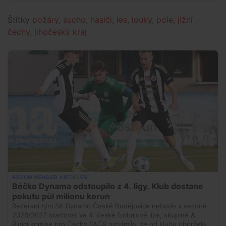
Štítky
požáry
,
sucho
,
hasiči
,
les
,
louky
,
pole
,
jižní
čechy
,
jihočeský kraj