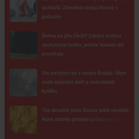
jachtařů. Závodníci bojují hlavně s
počasím
Šelma na jihu Čech? Záběry mohou
zachycovat kočku, policie hlášení dál
prověřuje
Sto mrtvých ryb v centru Budějc. Úhyn
mohl způsobit déšť a nedostatek
kyslíku
Tak detailně jsme Slunce ještě neviděli.
Nové snímky přinesly průlomový objev