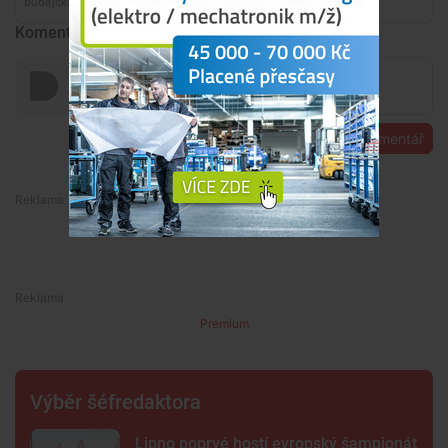
Komentáře
Přidat komentář
Premium
Premium
Výběr šéfredaktora
Lipno poprvé hostí evropský šampionát