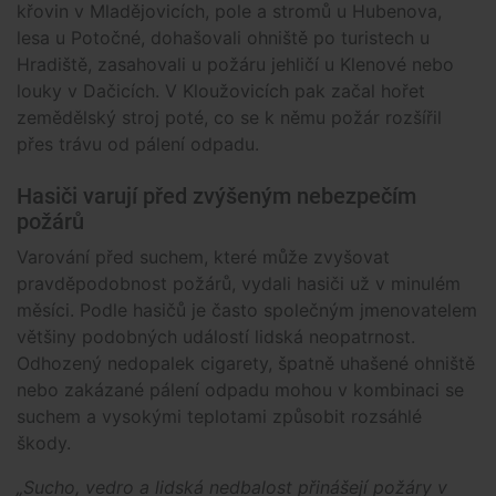
křovin v Mladějovicích, pole a stromů u Hubenova,
lesa u Potočné, dohašovali ohniště po turistech u
Hradiště, zasahovali u požáru jehličí u Klenové nebo
louky v Dačicích. V Kloužovicích pak začal hořet
zemědělský stroj poté, co se k němu požár rozšířil
přes trávu od pálení odpadu.
Hasiči varují před zvýšeným nebezpečím
požárů
Varování před suchem, které může zvyšovat
pravděpodobnost požárů, vydali hasiči už v minulém
měsíci. Podle hasičů je často společným jmenovatelem
většiny podobných událostí lidská neopatrnost.
Odhozený nedopalek cigarety, špatně uhašené ohniště
nebo zakázané pálení odpadu mohou v kombinaci se
suchem a vysokými teplotami způsobit rozsáhlé
škody.
„Sucho, vedro a lidská nedbalost přinášejí požáry v