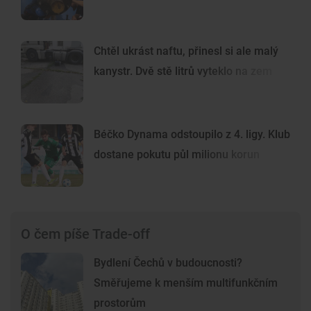
Chtěl ukrást naftu, přinesl si ale malý
kanystr. Dvě stě litrů vyteklo na zem
Béčko Dynama odstoupilo z 4. ligy. Klub
dostane pokutu půl milionu korun
O čem píše Trade-off
Bydlení Čechů v budoucnosti?
Směřujeme k menším multifunkčním
prostorům