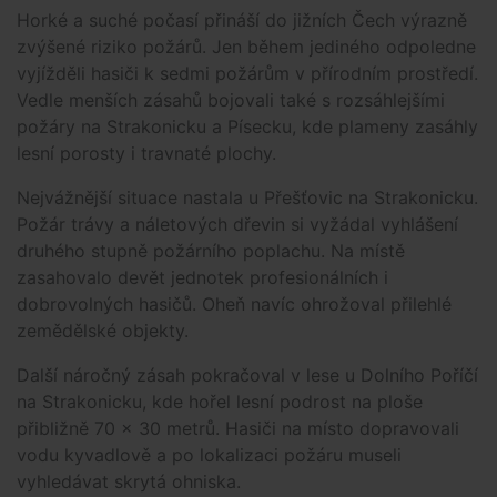
Horké a suché počasí přináší do jižních Čech výrazně
zvýšené riziko požárů. Jen během jediného odpoledne
vyjížděli hasiči k sedmi požárům v přírodním prostředí.
Vedle menších zásahů bojovali také s rozsáhlejšími
požáry na Strakonicku a Písecku, kde plameny zasáhly
lesní porosty i travnaté plochy.
Nejvážnější situace nastala u Přešťovic na Strakonicku.
Požár trávy a náletových dřevin si vyžádal vyhlášení
druhého stupně požárního poplachu. Na místě
zasahovalo devět jednotek profesionálních i
dobrovolných hasičů. Oheň navíc ohrožoval přilehlé
zemědělské objekty.
Další náročný zásah pokračoval v lese u Dolního Poříčí
na Strakonicku, kde hořel lesní podrost na ploše
přibližně 70 x 30 metrů. Hasiči na místo dopravovali
vodu kyvadlově a po lokalizaci požáru museli
vyhledávat skrytá ohniska.