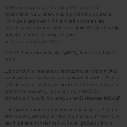
3/ Požár trávy a náletů u obce Přešťovice na
Strakonicku ve druhém stupni požárního poplachu
likviduje 9 jednotek PO. Na místě přítomen náš
vyšetřovatel a územní řídící důstojník. Požár ohrožuje
přilehlé zemědělské objekty. (rk)
pic.twitter.com/7udn0YN3lI
— HZS Jihočeského kraje (@HZS_jihocesky)
July 7,
2026
„Za pomoci termokamery nacházíme skrytá ohniska,
rozhrabáváme hrabanku a proléváme ji vodou. Pro
tyto účely jsme vybaveni motykohráběmi a zpravidla
používáme proud D,“
popsal práci hasičů při
dohašování mluvčí jihočeských hasičů
Roman Krčmá
ř.
Další požár zaměstnal profesionální hasiče z Písku a
dobrovolné jednotky u Zátaví na Písecku. Kromě toho
hasiči během odpoledne likvidovali požáry trávy a