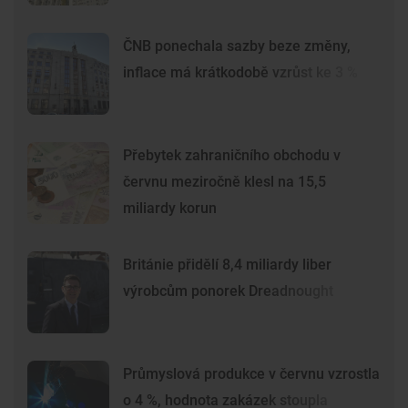
ČNB ponechala sazby beze změny,
inflace má krátkodobě vzrůst ke 3 %
Přebytek zahraničního obchodu v
červnu meziročně klesl na 15,5
miliardy korun
Británie přidělí 8,4 miliardy liber
výrobcům ponorek Dreadnought
Průmyslová produkce v červnu vzrostla
o 4 %, hodnota zakázek stoupla