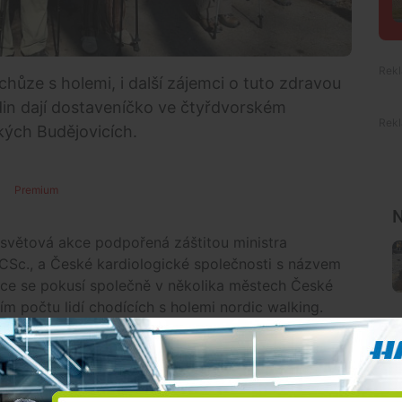
chůze s holemi, i další zájemci o tuto zdravou
din dají dostaveníčko ve čtyřdvorském
kých Budějovicích.
Premium
N
osvětová akce podpořená záštitou ministra
CSc., a České kardiologické společnosti s názvem
kce se pokusí společně v několika městech České
ším počtu lidí chodících s holemi nordic walking.
Stromovky a zpět. Zájemci si budou moci hole na
také odbornou instruktáž.
 do 17 hodin je připraven bohatý doprovodný