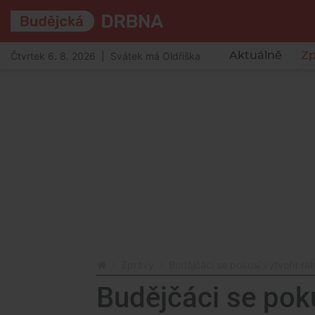
Čtvrtek 6. 8. 2026 | Svátek má Oldřiška
Aktuálně
Zp
Zprávy
Budějčáci se pokusí vytvořit re
Budějčáci se poku