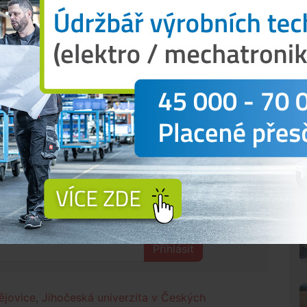
rdu, organizátoři chtějí lidem především ukázat
antem pokusu je Birki Nordic Walking live, o. s.
ik let pořádá pochody, školení a semináře pro širokou
ělou akcí převzala záštitu děkanka Zdravotně
eských Budějovicích prof. PhDr. Valérie Tóthová,
Mgr. J. Zimola a také primátor Českých Budějovic
emocnice České Budějovice, a.s.
N
 tom, co se děje kolem tebe?
Přihlásit
ějovice
,
Jihočeská univerzita v Českých