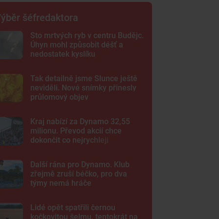
ýběr šéfredaktora
Sto mrtvých ryb v centru Budějc.
Úhyn mohl způsobit déšť a
nedostatek kyslíku
Tak detailně jsme Slunce ještě
neviděli. Nové snímky přinesly
průlomový objev
Kraj nabízí za Dynamo 32,55
milionu. Převod akcií chce
dokončit co nejrychleji
Další rána pro Dynamo. Klub
zřejmě zruší béčko, pro dva
týmy nemá hráče
Lidé opět spatřili černou
kočkovitou šelmu, tentokrát na