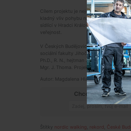
Cílem projektu je nejenom vytvoření reko
kladný vliv pohybu na zdraví. Hlavním gar
sídlící v Hradci Králové, která již někol
veřejnost.
V Českých Budějovicích nad touto ojedin
sociální fakulty Jihočeské univerzity v Č
Ph.D., R. N., hejtman Jihočeského kraje 
Mgr. J. Thoma. Projekt podpořila také N
Autor: Magdalena Hladíková
Chceš mít přehled o
Štítky
nordic walking
,
rekord
,
České Bud