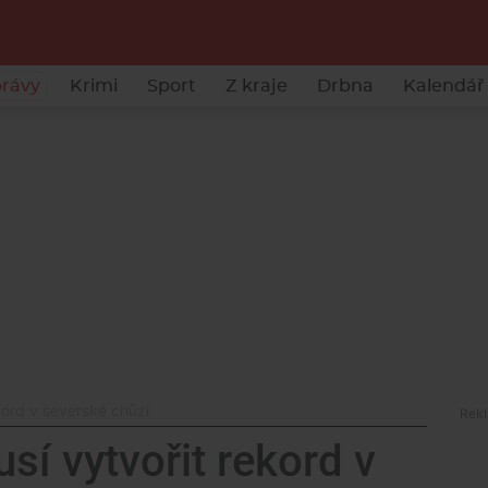
rávy
Krimi
Sport
Z kraje
Drbna
Kalendář 
kord v severské chůzi
sí vytvořit rekord v