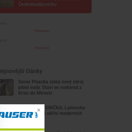
Českobudějovicku
Premium
Premium
ejnovější články
Sever Písecka získá nový zdroj
pitné vody. Staví se vodovod z
Krsic do Mirovic
DRBNA HISTORIČKA: Lannovka
byla výkladní skříní moderních
Budějovic