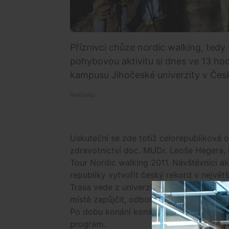
Příznivci chůze nordic walking, tedy 
pohybovou aktivitu si dnes ve 13 ho
kampusu Jihočeské univerzity v Čes
Uskuteční se zde totiž celorepubliková 
zdravotnictví doc. MUDr. Leoše Hegera, 
Tour Nordic walking 2011. Návštěvníci a
republiky vytvořit český rekord v největ
Trasa vede z univerzitního kampusu do 
místě zapůjčit, odborníci jim poskytnou 
Po dobu konání konání akce, tedy od 13
program.