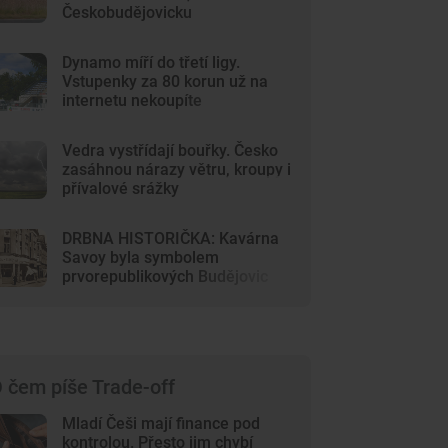
Českobudějovicku
Dynamo míří do třetí ligy.
Vstupenky za 80 korun už na
internetu nekoupíte
Vedra vystřídají bouřky. Česko
zasáhnou nárazy větru, kroupy i
přívalové srážky
DRBNA HISTORIČKA: Kavárna
Savoy byla symbolem
prvorepublikových Budějovic
 čem píše Trade-off
Mladí Češi mají finance pod
kontrolou. Přesto jim chybí