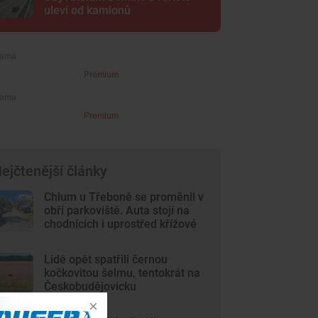
uleví od kamionů
Premium
Premium
ejčtenější články
Chlum u Třeboně se proměnil v
obří parkoviště. Auta stojí na
chodnících i uprostřed křížové
cesty
Lidé opět spatřili černou
kočkovitou šelmu, tentokrát na
Českobudějovicku