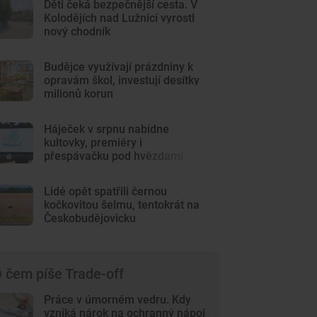
Děti čeká bezpečnější cesta. V
Kolodějích nad Lužnicí vyrostl
nový chodník
Budějce využívají prázdniny k
opravám škol, investují desítky
milionů korun
Háječek v srpnu nabídne
kultovky, premiéry i
přespávačku pod hvězdami
Lidé opět spatřili černou
kočkovitou šelmu, tentokrát na
Českobudějovicku
 čem píše Trade-off
Práce v úmorném vedru. Kdy
vzniká nárok na ochranný nápoj