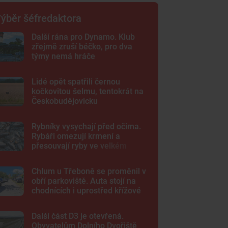
ýběr šéfredaktora
Další rána pro Dynamo. Klub
zřejmě zruší béčko, pro dva
týmy nemá hráče
Lidé opět spatřili černou
kočkovitou šelmu, tentokrát na
Českobudějovicku
Rybníky vysychají před očima.
Rybáři omezují krmení a
přesouvají ryby ve velkém
Chlum u Třeboně se proměnil v
obří parkoviště. Auta stojí na
chodnících i uprostřed křížové
cesty
Další část D3 je otevřená.
Obyvatelům Dolního Dvořiště