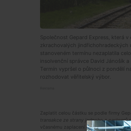
Společnost Gepard Express, která v 
zkrachovalých jindřichohradeckých ú
stanoveném termínu nezaplatila celo
insolvenční správce David Jánošík a p
Termín vypršel o půlnoci z pondělí n
rozhodovat věřitelský výbor.
Zaplatit celou částku se podle firmy Ge
transakce ze strany jednoho z partnerů 
včasnému zaplacení celé částky nepomoh