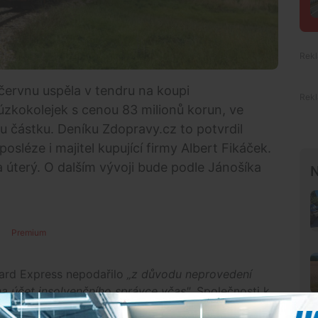
červnu uspěla v tendru na koupi
zkokolejek s cenou 83 milionů korun, ve
u částku. Deníku Zdopravy.cz to potvrdil
osléze i majitel kupující firmy Albert Fikáček.
a úterý. O dalším vývoji bude podle Jánošíka
N
Premium
pard Express nepodařilo
„z důvodu neprovedení
na účet insolvenčního správce včas"
. Společnosti k
l ani prodej autobusové dopravy firmě RegioJet,