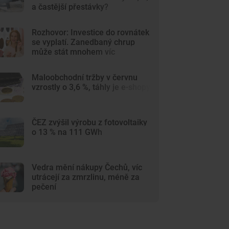
a častější přestávky?
Rozhovor: Investice do rovnátek
se vyplatí. Zanedbaný chrup
může stát mnohem víc
Maloobchodní tržby v červnu
vzrostly o 3,6 %, táhly je e-shopy
ČEZ zvýšil výrobu z fotovoltaiky
o 13 % na 111 GWh
Vedra mění nákupy Čechů, víc
utrácejí za zmrzlinu, méně za
pečení