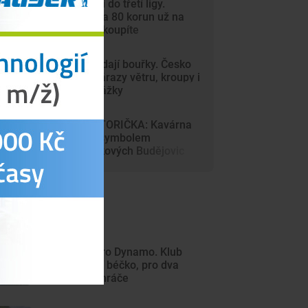
Dynamo míří do třetí ligy.
Vstupenky za 80 korun už na
internetu nekoupíte
Vedra vystřídají bouřky. Česko
zasáhnou nárazy větru, kroupy i
přívalové srážky
DRBNA HISTORIČKA: Kavárna
Savoy byla symbolem
prvorepublikových Budějovic
ejnovější články
Další rána pro Dynamo. Klub
zřejmě zruší béčko, pro dva
týmy nemá hráče