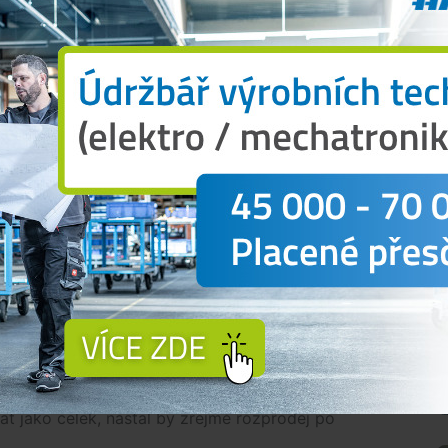
ndřichův Hradec, podotkl server
Zdopravy.cz
.
seda představenstva osobně odpovědný. Neznám
e jinak o velice spolehlivého a solventního
vazek k obcím i veřejnosti beru vážně. Čas na lítost
it práci a ukázat, že úzkokolejka má budoucnost i
stli budeme majitelem,"
uvedl majitel kupující firmy
ohradecké úzkokolejky 83 milionů korun. Prodej
soud na vlastníka, kterým byla společnost
vyhlásil konkurz. Podnik je v úpadku od podzimu
pard Express už v minulosti projevil zájem
ozovat.
N
ou nyní nejspíš rozhodovat mezi třemi scénáři: dát
it, dát šanci firmě Fexlin, která byla druhým
JHMD, nebo výběrové řízení zcela zrušit. Pokud by
t jako celek, nastal by zřejmě rozprodej po