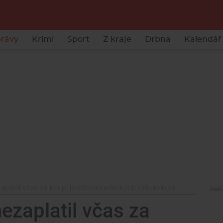
rávy
Krimi
Sport
Z kraje
Drbna
Kalendář 
platil včas za koupi jindřichohradeckých úzkokolejek
ezaplatil včas za