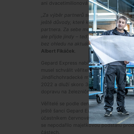
ani dvacetimilionová půjčka od města Ji
„Za výběr partnerů se cítím jako před
ještě důvody, které k tomu vedly, jedná s
partnera. Za sebe mohu říct, že slib a zá
ale přijde jindy – teď je důležité dokonč
bez ohledu na aktuální situaci a na to, je
Albert Fikáček
.
Gepard Express nabídl za koupi jindřich
musel schválit věřitelský výbor, jelikož 
Jindřichohradecké místní dráhy (JHMD), 
2022 a dluží skoro 350 milionů korun. Ge
dopravu na železniční úzkokolejce prov
Věřitelé se podle deníku Zdopravy.cz bud
ještě šanci Gepard Expressu částku doplat
účastníkem červnové licitace o majetek 
se nepodařilo majetkovou podstatu proda
částech.