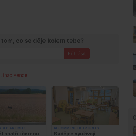
 tom, co se děje kolem tebe?
Přihlásit
D
,
insolvence
O