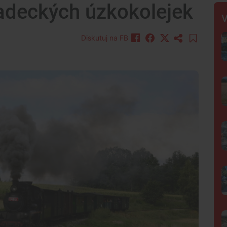
radeckých úzkokolejek
V
Diskutuj na FB