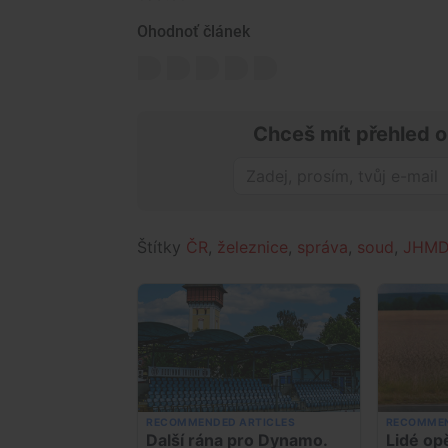
Ohodnoť článek
Chceš mít přehled o
Štítky
ČR
,
železnice
,
správa
,
soud
,
JHM