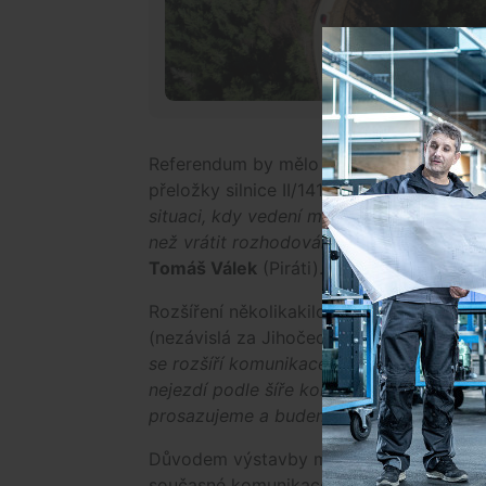
Referendum by mělo zavázat orgány města
přeložky silnice II/141.
"Rozvoj Šumavy ne
situaci, kdy vedení města odmítá situaci 
než vrátit rozhodování do rukou občanů,
Tomáš Válek
(Piráti).
Rozšíření několikakilometrového úseku si
(nezávislá za Jihočechy 2012) dopravu v
se rozšíří komunikace, tak všechny kami
nejezdí podle šíře komunikace, ale jezdí 
prosazujeme a budeme nadále prosazova
Důvodem výstavby mají být podle kraje 
současné komunikace s nevyhovujícími t