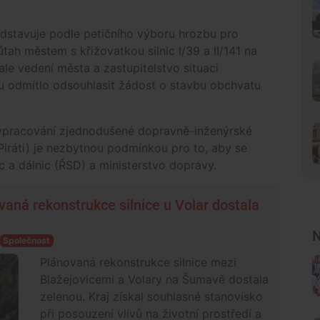
edstavuje podle petičního výboru hrozbu pro
ůtah městem s křižovatkou silnic I/39 a II/141 na
ale vedení města a zastupitelstvo situaci
vu odmítlo odsouhlasit žádost o stavbu obchvatu
vypracování zjednodušené dopravně-inženýrské
Piráti) je nezbytnou podmínkou pro to, aby se
c a dálnic (ŘSD) a ministerstvo dopravy.
ovaná rekonstrukce silnice u Volar dostala
N
Společnost
Plánovaná rekonstrukce silnice mezi
Blažejovicemi a Volary na Šumavě dostala
zelenou. Kraj získal souhlasné stanovisko
při posouzení vlivů na životní prostředí a