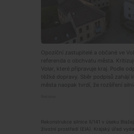
Opoziční zastupitelé a občané ve Vola
referenda o obchvatu města. Kritizují
Volar, které připravuje kraj. Podle 
těžké dopravy. Sběr podpisů zahájí in
města naopak tvrdí, že rozšíření sil
Rekonstrukce silnice II/141 v úseku Blaž
životní prostředí (EIA). Krajský úřad vyd