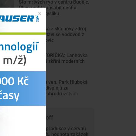
Sto mrtvých ryb v centru Budějc.
Úhyn mohl způsobit déšť a
nedostatek kyslíku
Sever Písecka získá nový zdroj
pitné vody. Staví se vodovod z
Krsic do Mirovic
DRBNA HISTORIČKA: Lannovka
byla výkladní skříní moderních
Budějovic
Z Minecraftu ven. Park Hluboká
láká děti od displejů za
skutečným dobrodružstvím
 čem píše Trade-off
Průmyslová produkce v červnu
vzrostla o 4 %, hodnota zakázek