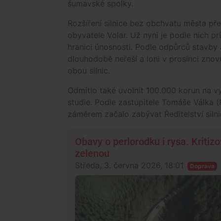
šumavské spolky.
Rozšíření silnice bez obchvatu města př
obyvatele Volar. Už nyní je podle nich pr
hranici únosnosti. Podle odpůrců stavby 
dlouhodobě neřeší a loni v prosinci zno
obou silnic.
Odmítlo také uvolnit 100.000 korun na 
studie. Podle zastupitele Tomáše Válka (
záměrem začalo zabývat Ředitelství silni
Obavy o perlorodku i rysa. Kritiz
zelenou
Středa, 3. června 2026, 18:01
Doprava