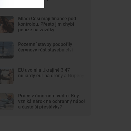
stoupla
Mladí Češi mají finance pod
kontrolou. Přesto jim chybí
peníze na zážitky
Pozemní stavby podpořily
červnový růst stavebnictví
EU uvolnila Ukrajině 3,47
miliardy eur na drony a Gripeny
Práce v úmorném vedru. Kdy
vzniká nárok na ochranný nápoj
a častější přestávky?