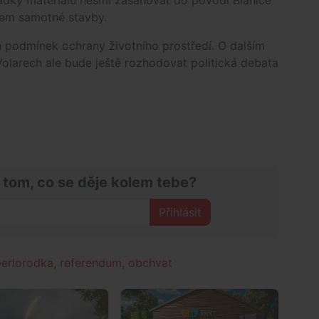
ládky materiálu nesmí zasahovat do povodí Blanice
hem samotné stavby.
 podmínek ochrany životního prostředí. O dalším
olarech ale bude ještě rozhodovat politická debata
 tom, co se děje kolem tebe?
Přihlásit
perlorodka
,
referendum
,
obchvat