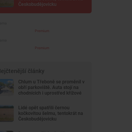
Českobudějovicku
Premium
Premium
ejčtenější články
Chlum u Třeboně se proměnil v
obří parkoviště. Auta stojí na
chodnících i uprostřed křížové
cesty
Lidé opět spatřili černou
kočkovitou šelmu, tentokrát na
Českobudějovicku