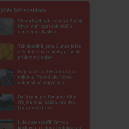
ýběr šéfredaktora
Sto mrtvých ryb v centru Budějc.
Úhyn mohl způsobit déšť a
nedostatek kyslíku
Tak detailně jsme Slunce ještě
neviděli. Nové snímky přinesly
průlomový objev
Kraj nabízí za Dynamo 32,55
milionu. Převod akcií chce
dokončit co nejrychleji
Další rána pro Dynamo. Klub
zřejmě zruší béčko, pro dva
týmy nemá hráče
Lidé opět spatřili černou
kočkovitou šelmu, tentokrát na