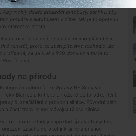
ti. Aby mohly dobře projíždět autobusy, sanitky, aby
tam potkáte s autobusem v zimě, tak je to opravdu
rbny starostka města.
chvatu navržena ideálně a z územního plánu byla
lné tenkrát, proto se zastupitelstvo rozhodlo, že
v případě, že se kraj s ŘSD domluví a bude to
a Pospíšilová.
pady na přírodu
ekologové i odborníci ze Správy NP Šumava.
řeky Blanice a kriticky ohrožené perlorodky říční,
pravy či znečištění z provozu silnice. Původní plán
a částí trasy mimo stávající těleso silnice.
ětna, proto ukládají například úpravu trasy tak,
ci, omezení zásahů do okolní krajiny a přísnou