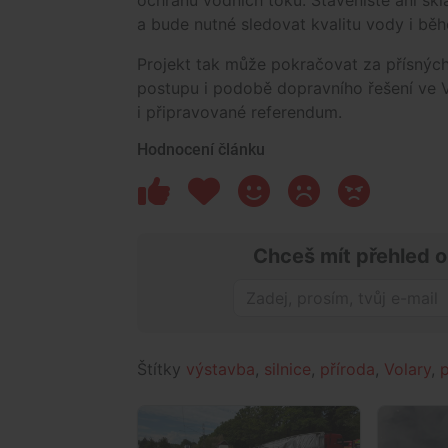
ochranu vodních toků. Staveniště ani sk
a bude nutné sledovat kvalitu vody i bě
Projekt tak může pokračovat za přísných
postupu i podobě dopravního řešení ve V
i připravované referendum.
Hodnocení článku
Chceš mít přehled o
Štítky
výstavba
,
silnice
,
příroda
,
Volary
,