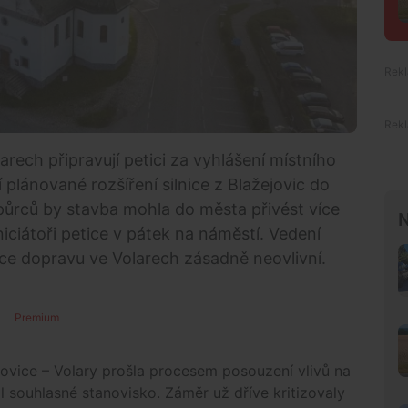
rech připravují petici za vyhlášení místního
 plánované rozšíření silnice z Blažejovic do
odpůrců by stavba mohla do města přivést více
N
iciátoři petice v pátek na náměstí. Vedení
nice dopravu ve Volarech zásadně neovlivní.
Premium
ejovice – Volary prošla procesem posouzení vlivů na
al souhlasné stanovisko. Záměr už dříve kritizovaly