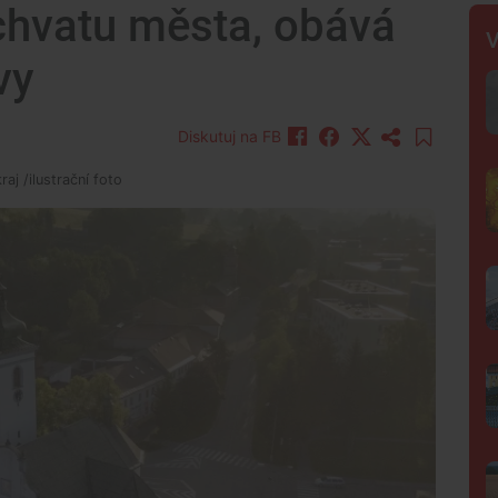
chvatu města, obává
V
vy
Diskutuj na FB
aj /ilustrační foto