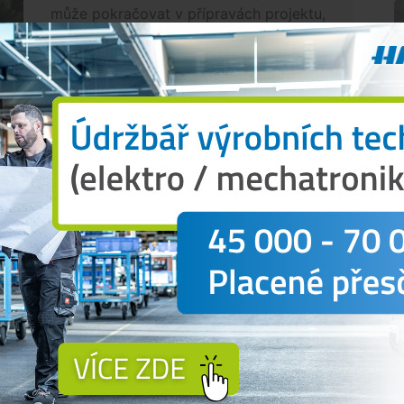
může pokračovat v přípravách projektu,
který vyvolal silnou kritiku odborníků.
Nově se...
 k prosazení odklonu silnice I/39 a navazující
smí odnést bezpečnost dětí a klid obyvatel. V
řešit a blokuje i základní přípravné kroky, nezbývá
"
uvedl zmocněnec přípravného výboru a zastupitel
lnice II/141 podle starostky
Martiny Pospíšilové
e městě výrazně neovlivní.
"Oni to vidí tak, že když
ony pojedou přes Volary. My tvrdíme, že kamiony
podle navigace a hledají nejkratší cestu. Proto my
t odklon dopravy na Vimperk,"
řekla Pospíšilová.
O
i strostky především bezpečnostní problémy
echnickými parametry.