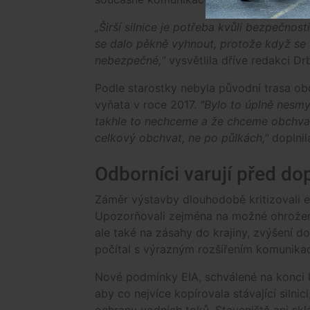
„Širší silnice je potřeba kvůli bezpečnos
se dalo pěkně vyhnout, protože když se 
nebezpečné,“
vysvětlila dříve redakci D
Podle starostky nebyla původní trasa ob
vyňata v roce 2017.
"Bylo to úplně nesmys
takhle to nechceme a že chceme obchvat 
celkový obchvat, ne po půlkách,"
doplnil
Odborníci varují před do
Záměr výstavby dlouhodobě kritizovali 
Upozorňovali zejména na možné ohrožení 
ale také na zásahy do krajiny, zvýšení do
počítal s výrazným rozšířením komunikace 
Nové podmínky EIA, schválené na konci kv
aby co nejvíce kopírovala stávající silni