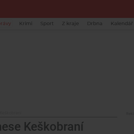
rávy
Krimi
Sport
Z kraje
Drbna
Kalendář 
 Keškobraní
inese Keškobraní