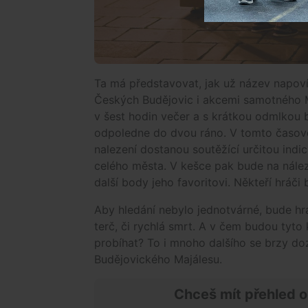
Ta má představovat, jak už název napovi
Českých Budějovic i akcemi samotného M
v šest hodin večer a s krátkou odmlkou be
odpoledne do dvou ráno. V tomto časové
nalezení dostanou soutěžící určitou indici
celého města. V kešce pak bude na nález
další body jeho favoritovi. Někteří hráč
Aby hledání nebylo jednotvárné, bude hr
terč, či rychlá smrt. A v čem budou tyto 
probíhat? To i mnoho dalšího se brzy 
Budějovického Majálesu.
Chceš mít přehled o