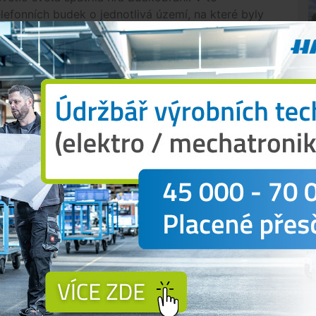
elefonních budek o jednotlivá území, na které byly
ála Mafie, jejíž náplní bylo ulovit zadanou oběť, a
rok se však připravuje zcela nová hra, nesoucí
N