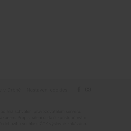
e v Drbně
Nastavení cookies
podléhá schválení provozovatelem serveru.
onem. Přepis, šíření či další zpřístupňování
z předchozího souhlasu ČTK výslovně zakázáno.