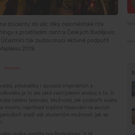
́hne studenty do ulic díky celoměstské hře
hingu s prostředím centra Českých Budějovic
Účastníci tak budou moci aktivně podpořit
 Majálesu 2019.
Premium
N
adla, přednášky i spousta originálních a
koláku je to ale také celotýdenní souboj o to, čí
rále celého festivalu. Možností, jak podpořit svého
je mnoho, například tradiční hlasování na akcích
nizátoři snaží dát studentům možnosti, jak se
i.
větlo světa spatřila hra Budkobraní. V té