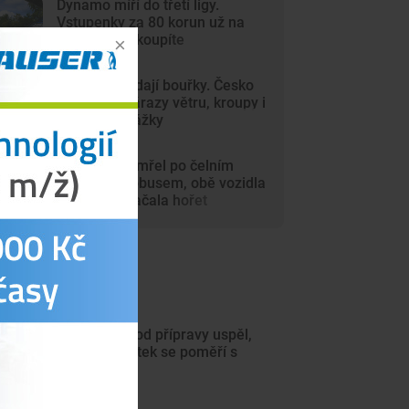
Dynamo míří do třetí ligy.
Vstupenky za 80 korun už na
internetu nekoupíte
Vedra vystřídají bouřky. Česko
zasáhnou nárazy větru, kroupy i
přívalové srážky
Motorkář zemřel po čelním
střetu s autobusem, obě vozidla
po nárazu začala hořet
ejnovější články
Motor na úvod přípravy uspěl,
hned ve čtvrtek se poměří s
Jihlavou