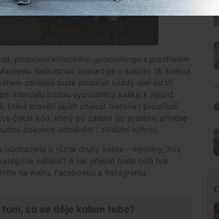
́dá, propojení klasického geocachingu s prostředím
ajálesu. Keškobraní odstartuje v sobotu 18. května
̌hem zahájení bude probíhat každý den od tří
m intervalu budou vypouštěny kešky, k jejichž
i, která prověří jejich znalost historie i prostředí
ce čekat kód, který po zadání do systému přinese
i budou dokonce odměnění i zvláštní výhrou.
a obohacena o různé druhy kešek – mystery, živý
kategorie odlišné? A jak přesně bude celá hra
dozvíte na webu, Facebooku a Instagramu
O
 tom, co se děje kolem tebe?