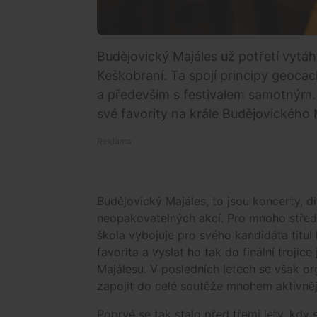
Budějovický Majáles už potřetí vyta
Keškobraní. Ta spojí principy geocac
a především s festivalem samotným. 
své favority na krále Budějovického
Budějovický Majáles, to jsou koncerty, div
neopakovatelných akcí. Pro mnoho středoš
škola vybojuje pro svého kandidáta titul k
favorita a vyslat ho tak do finální trojice 
Majálesu. V posledních letech se však orga
zapojit do celé soutěže mnohem aktivněj
Poprvé se tak stalo před třemi lety, kdy s