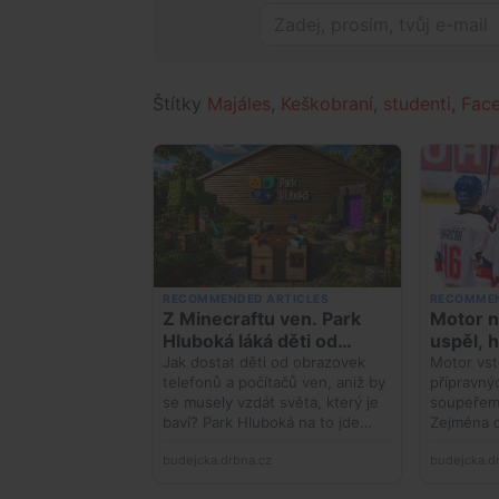
Štítky
Majáles
,
Keškobraní
,
studenti
,
Fac