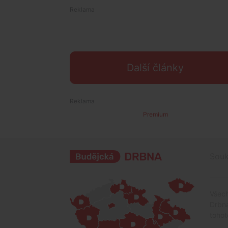
Další články
Premium
Souk
Všech
Drbna
tohot