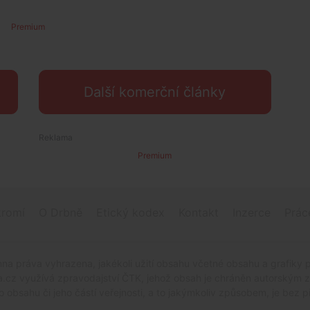
Premium
Další komerční články
Premium
romí
O Drbně
Etický kodex
Kontakt
Inzerce
Prác
na práva vyhrazena, jakékoli užití obsahu včetné obsahu a grafiky 
.cz využívá zpravodajství ČTK, jehož obsah je chráněn autorským zák
o obsahu či jeho částí veřejnosti, a to jakýmkoliv způsobem, je be