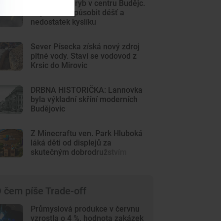
Sto mrtvých ryb v centru Budějc.
Úhyn mohl způsobit déšť a
nedostatek kyslíku
Sever Písecka získá nový zdroj
pitné vody. Staví se vodovod z
Krsic do Mirovic
DRBNA HISTORIČKA: Lannovka
byla výkladní skříní moderních
Budějovic
Z Minecraftu ven. Park Hluboká
láká děti od displejů za
skutečným dobrodružstvím
 čem píše Trade-off
Průmyslová produkce v červnu
vzrostla o 4 %, hodnota zakázek