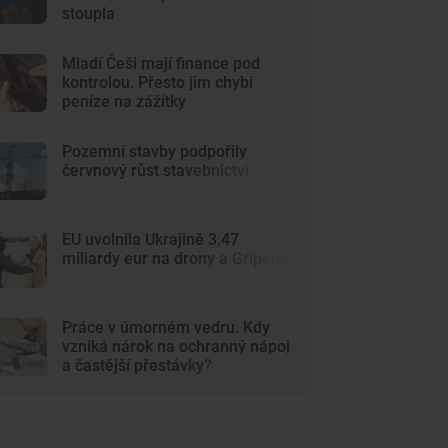
stoupla
Mladí Češi mají finance pod
kontrolou. Přesto jim chybí
peníze na zážitky
Pozemní stavby podpořily
červnový růst stavebnictví
EU uvolnila Ukrajině 3,47
miliardy eur na drony a Gripeny
Práce v úmorném vedru. Kdy
vzniká nárok na ochranný nápoj
a častější přestávky?