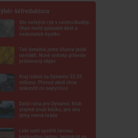
ýběr šéfredaktora
Sto mrtvých ryb v centru Budějc.
Úhyn mohl způsobit déšť a
nedostatek kyslíku
Tak detailně jsme Slunce ještě
neviděli. Nové snímky přinesly
průlomový objev
Kraj nabízí za Dynamo 32,55
milionu. Převod akcií chce
dokončit co nejrychleji
Další rána pro Dynamo. Klub
zřejmě zruší béčko, pro dva
týmy nemá hráče
Lidé opět spatřili černou
kočkovitou šelmu, tentokrát na