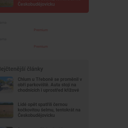
Českobudějovicku
Premium
Premium
ejčtenější články
Chlum u Třeboně se proměnil v
obří parkoviště. Auta stojí na
chodnících i uprostřed křížové
cesty
Lidé opět spatřili černou
kočkovitou šelmu, tentokrát na
Českobudějovicku