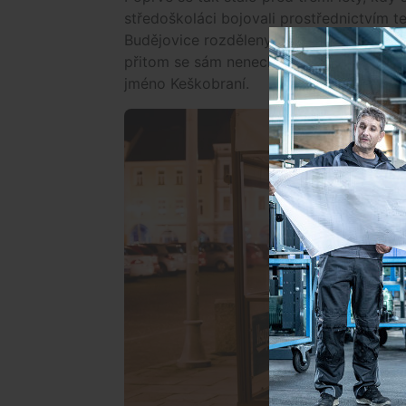
středoškoláci bojovali prostřednictvím t
Budějovice rozděleny. Minulý rok se zase hr
přitom se sám nenechat chytit. Pro tento 
jméno Keškobraní.