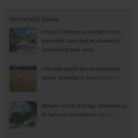
Nejčtenější články
Chlum u Třeboně se proměnil v obří
parkoviště. Auta stojí na chodnících i
uprostřed křížové cesty
Lidé opět spatřili černou kočkovitou
šelmu, tentokrát na Českobudějovicku
Dynamo míří do třetí ligy. Vstupenky za
80 korun už na internetu nekoupíte