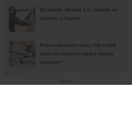
EU uvolnila Ukrajině 3,47 miliardy eur
na drony a Gripeny
Práce v úmorném vedru. Kdy vzniká
nárok na ochranný nápoj a častější
přestávky?
Premium
Premium
Další články
Další komerční články