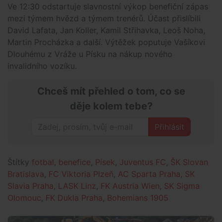
Ve 12:30 odstartuje slavnostní výkop benefiční zápas
mezi týmem hvězd a týmem trenérů. Účast přislíbili
David Lafata, Jan Koller, Kamil Střihavka, Leoš Noha,
Martin Procházka a další. Výtěžek poputuje Vašíkovi
Dlouhému z Vráže u Písku na nákup nového
invalidního vozíku.
Chceš mít přehled o tom, co se
děje kolem tebe?
Přihlásit
Štítky
fotbal
,
benefice
,
Písek
,
Juventus FC
,
ŠK Slovan
Bratislava
,
FC Viktoria Plzeň
,
AC Sparta Praha
,
SK
Slavia Praha
,
LASK Linz
,
FK Austria Wien
,
SK Sigma
Olomouc
,
FK Dukla Praha
,
Bohemians 1905