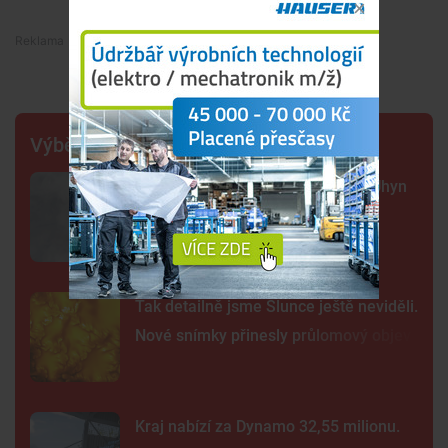
Premium
Výběr šéfredaktora
Sto mrtvých ryb v centru Budějc. Úhyn
mohl způsobit déšť a nedostatek
kyslíku
Tak detailně jsme Slunce ještě neviděli.
Nové snímky přinesly průlomový objev
Kraj nabízí za Dynamo 32,55 milionu.