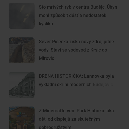
Sto mrtvých ryb v centru Budějc. Úhyn
mohl způsobit déšť a nedostatek
kyslíku
Sever Písecka získá nový zdroj pitné
vody. Staví se vodovod z Krsic do
Mirovic
DRBNA HISTORIČKA: Lannovka byla
výkladní skříní moderních Budějovic
Z Minecraftu ven. Park Hluboká láká
děti od displejů za skutečným
dobrodružstvím