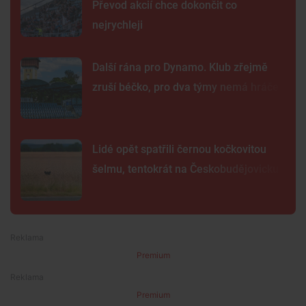
Převod akcií chce dokončit co
nejrychleji
Další rána pro Dynamo. Klub zřejmě
zruší béčko, pro dva týmy nemá hráče
Lidé opět spatřili černou kočkovitou
šelmu, tentokrát na Českobudějovicku
Premium
Premium