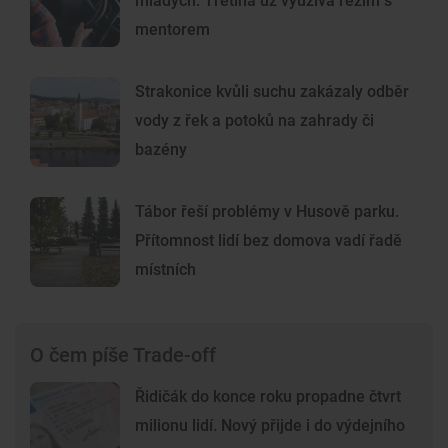
mladých. Třetina už využívá režim s
mentorem
Strakonice kvůli suchu zakázaly odběr
vody z řek a potoků na zahrady či
bazény
Tábor řeší problémy v Husově parku.
Přítomnost lidí bez domova vadí řadě
místních
O čem píše Trade-off
Řidičák do konce roku propadne čtvrt
milionu lidí. Nový přijde i do výdejního