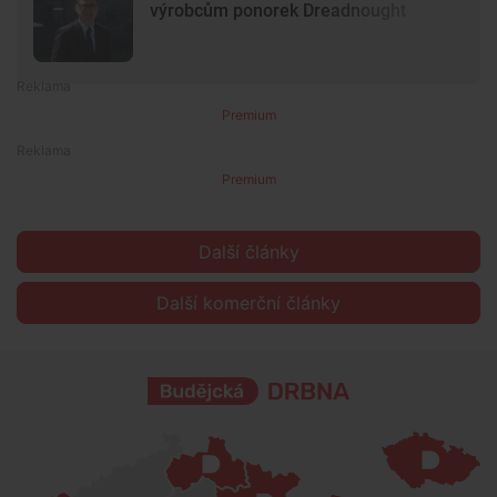
výrobcům ponorek Dreadnought
Premium
Premium
Další články
Další komerční články