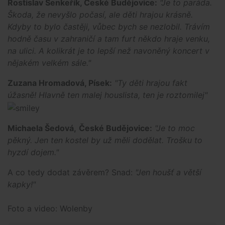
Rostislav Šenkeřík, České Budějovice:
"Je to paráda.
Škoda, že nevyšlo počasí, ale děti hrajou krásně.
Kdyby to bylo častěji, vůbec bych se nezlobil. Trávím
hodně času v zahraničí a tam furt někdo hraje venku,
na ulici. A kolikrát je to lepší než navoněný koncert v
nějakém velkém sále."
Zuzana Hromadová, Písek:
"Ty děti hrajou fakt
úžasně! Hlavně ten malej houslista, ten je roztomilej"
Michaela Šedová,
České Budějovice:
"Je to moc
pěkný. Jen ten kostel by už měli dodělat. Trošku to
hyzdí dojem."
A co tedy dodat závěrem? Snad:
"Jen houšť a větší
kapky!"
Foto a video: Wolenby