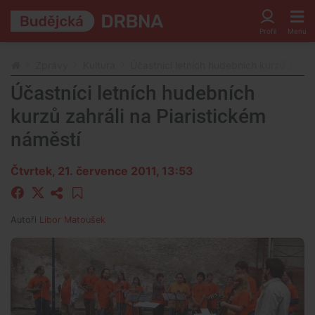
Zprávy
Kultura
Účastníci letních hudebních kurzů zahrál
Účastníci letních hudebních
kurzů zahráli na Piaristickém
náměstí
Čtvrtek, 21. července 2011, 13:53
Autoři
Libor Matoušek