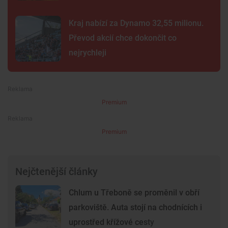
Kraj nabízí za Dynamo 32,55 milionu.
Převod akcií chce dokončit co
nejrychleji
Premium
Premium
Nejčtenější články
Chlum u Třeboně se proměnil v obří
parkoviště. Auta stojí na chodnících i
uprostřed křížové cesty