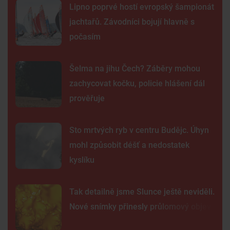
Lipno poprvé hostí evropský šampionát
jachtařů. Závodníci bojují hlavně s
počasím
Šelma na jihu Čech? Záběry mohou
zachycovat kočku, policie hlášení dál
prověřuje
Sto mrtvých ryb v centru Budějc. Úhyn
mohl způsobit déšť a nedostatek
kyslíku
Tak detailně jsme Slunce ještě neviděli.
Nové snímky přinesly průlomový objev