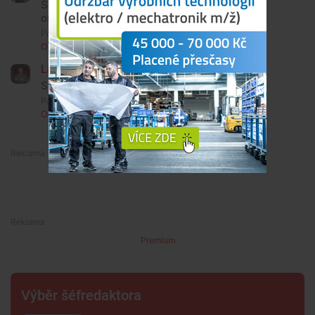
Sem slyšel že budou hrát Pub Animals s
orchestrem :-)
Pátek, 22. července 2011, 12:54
Odpovědět
Libor Matoušek
Skáčko! :-D
Pátek, 22. července 2011, 08:51
Odpovědět
Premium
Premium
Výběr šéfredaktora