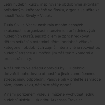
Letní hudební kurzy, inspirované obdobnými aktivitami
pořádanými každoročně ve finsku, organizuje učitelka
houslí Tuula Sivuly - Vacek.
Tuula Sivula-Vacek nasbírala mnoho cenných
zkušeností s organizací intenzivních prázdninových
hudebních kurzů, jejichž cílem je zprostředkovat
dětem setkání s ostatními dětmi podobné věkové
kategorie i obdobných zájmů, intenzivně je rozvíjet po
hudební stránce a umožnit jim zážitek z komorní a
orchestrální hry.
A zážitek to ve středu opravdu byl. Hudebníci
dotvářeli pohodovou atmosféru jinak zamračenému
středečnímu odpoledni. Pánové pili v přilehlé zahrádce
pivo, dámy kávu, děti skotačily opodál.
V námi pořízeném videu si můžete vychutnat jednu
hudební ukázku - skladbu Arkansas Traveler.