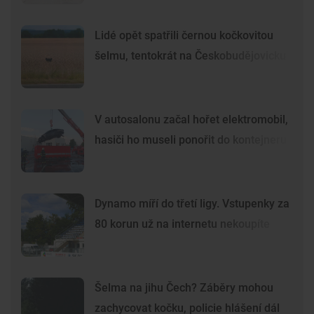
Lidé opět spatřili černou kočkovitou
šelmu, tentokrát na Českobudějovicku
V autosalonu začal hořet elektromobil,
hasiči ho museli ponořit do kontejneru
Dynamo míří do třetí ligy. Vstupenky za
80 korun už na internetu nekoupíte
Šelma na jihu Čech? Záběry mohou
zachycovat kočku, policie hlášení dál