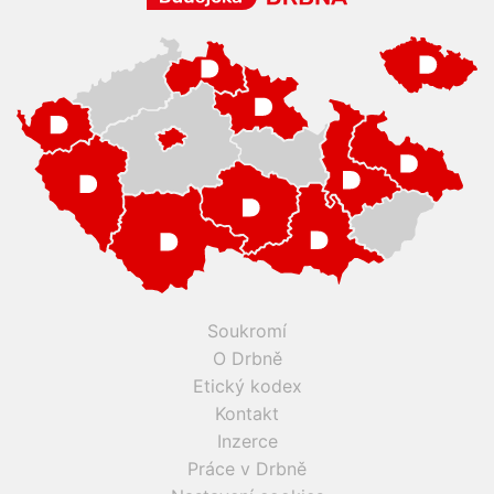
Soukromí
O Drbně
Etický kodex
Kontakt
Inzerce
Práce v Drbně