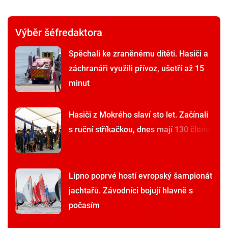
Výběr šéfredaktora
Spěchali ke zraněnému dítěti. Hasiči a
záchranáři využili přívoz, ušetří až 15
minut
Hasiči z Mokrého slaví sto let. Začínali
s ruční stříkačkou, dnes mají 130 členů
Lipno poprvé hostí evropský šampionát
jachtařů. Závodníci bojují hlavně s
počasím