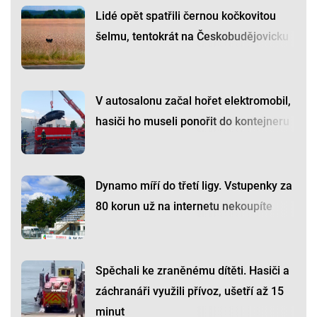
Lidé opět spatřili černou kočkovitou
šelmu, tentokrát na Českobudějovicku
V autosalonu začal hořet elektromobil,
hasiči ho museli ponořit do kontejneru
Dynamo míří do třetí ligy. Vstupenky za
80 korun už na internetu nekoupíte
Spěchali ke zraněnému dítěti. Hasiči a
záchranáři využili přívoz, ušetří až 15
minut