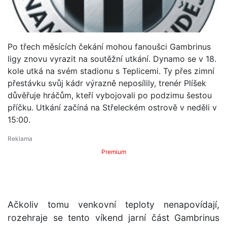
Po třech měsících čekání mohou fanoušci Gambrinus
ligy znovu vyrazit na soutěžní utkání. Dynamo se v 18.
kole utká na svém stadionu s Teplicemi. Ty přes zimní
přestávku svůj kádr výrazně neposílily, trenér Plíšek
důvěřuje hráčům, kteří vybojovali po podzimu šestou
příčku. Utkání začíná na Střeleckém ostrově v neděli v
15:00.
Premium
Ačkoliv tomu venkovní teploty nenapovídají,
rozehraje se tento víkend jarní část Gambrinus