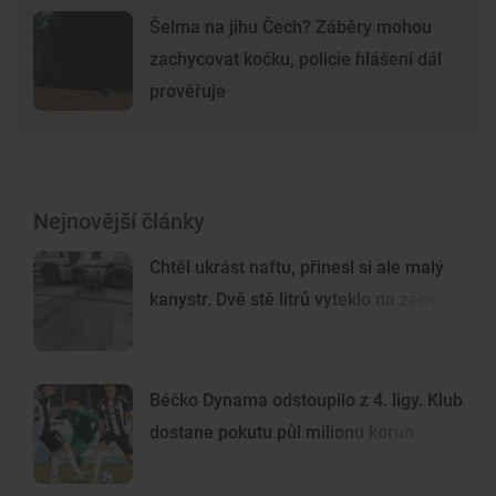
Šelma na jihu Čech? Záběry mohou
zachycovat kočku, policie hlášení dál
prověřuje
Nejnovější články
Chtěl ukrást naftu, přinesl si ale malý
kanystr. Dvě stě litrů vyteklo na zem
Béčko Dynama odstoupilo z 4. ligy. Klub
dostane pokutu půl milionu korun