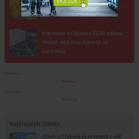
Nové snímky přinesly průlomový objev
Kraj nabízí za Dynamo 32,55 milionu.
Převod akcií chce dokončit co
nejrychleji
Premium
Premium
Nejčtenější články
Chlum u Třeboně se proměnil v obří