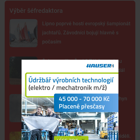
Výběr šéfredaktora
Lipno poprvé hostí evropský šampionát
jachtařů. Závodníci bojují hlavně s
počasím
Šelma na jihu Čech? Záběry mohou
zachycovat kočku, policie hlášení dál
prověřuje
Sto mrtvých ryb v centru Budějc. Úhyn
mohl způsobit déšť a nedostatek
kyslíku
Tak detailně jsme Slunce ještě neviděli.