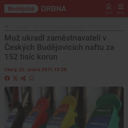
Zprávy
Muž ukradl zaměstnavateli v Českých Budějovicích
Muž ukradl zaměstnavateli v
Českých Budějovicích naftu za
152 tisíc korun
Úterý, 22. února 2011, 13:29