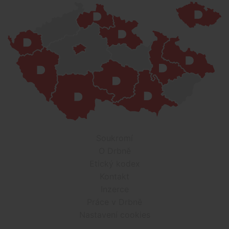
Soukromí
O Drbně
Etický kodex
Kontakt
Inzerce
Práce v Drbně
Nastavení cookies