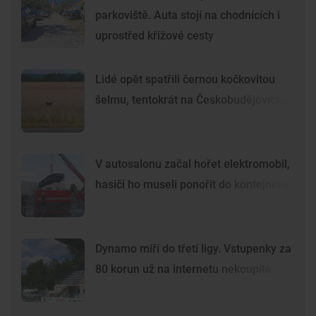
parkoviště. Auta stojí na chodnících i
uprostřed křížové cesty
Lidé opět spatřili černou kočkovitou
šelmu, tentokrát na Českobudějovicku
V autosalonu začal hořet elektromobil,
hasiči ho museli ponořit do kontejneru
Dynamo míří do třetí ligy. Vstupenky za
80 korun už na internetu nekoupíte