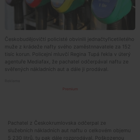
Českobudějovičtí policisté obvinili jednačtyřicetiletého
muže z krádeže nafty svého zaměstnnavatele za 152
tisíc korun. Policejní mluvčí Regina Tupá řekla v úterý
agentuře Mediafax, že pachatel odčerpával naftu ze
svěřených nákladních aut a dále ji prodával.
Premium
Pachatel z Českokrumlovska odčerpal ze
služebních nákladních aut naftu o celkovém objemu
5 230 litrů, tu pak dále rozprodával. Poškozenou