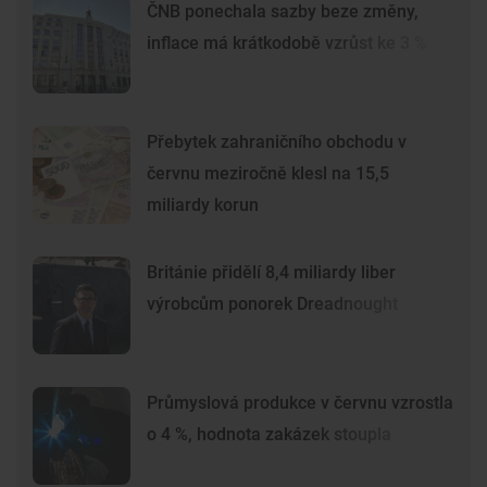
ČNB ponechala sazby beze změny,
inflace má krátkodobě vzrůst ke 3 %
Přebytek zahraničního obchodu v
červnu meziročně klesl na 15,5
miliardy korun
Británie přidělí 8,4 miliardy liber
výrobcům ponorek Dreadnought
Průmyslová produkce v červnu vzrostla
o 4 %, hodnota zakázek stoupla