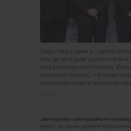
Česko čeká v pátek a v sobotu finál
tom, jak silná bude opoziční většina
jestli předsedou horní komory zůst
zástupcem Starostů. V krátkém rozh
vyzpovídala redakce současného pře
Jak hodnotíte celorepublikové výsledk
Myslím, že čas na výsledné hodnocení n