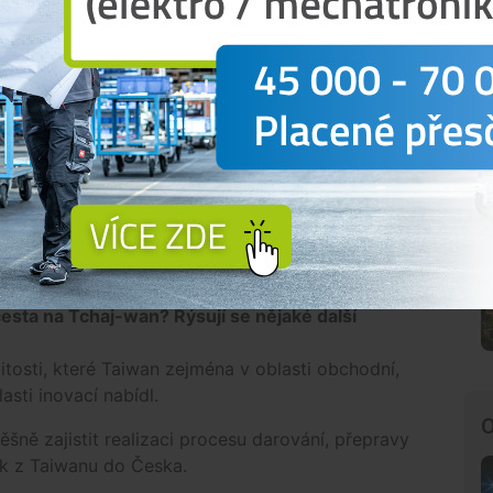
Vystrčil (ODS), který v únoru letošního
roku nahradil...
itele a senátora?
 v průměru jednou za dva měsíce. Pokud je senátor
telem, považuji to za výhodu, neboť má přímý
h a často i obecních samospráv. Tyto informace
ákonů velmi důležité. Senátor také tím pádem
ealitou.
sta na Tchaj-wan? Rýsují se nějaké další
itosti, které Taiwan zejména v oblasti obchodní,
sti inovací nabídl.
O
šně zajistit realizaci procesu darování, přepravy
ek z Taiwanu do Česka.