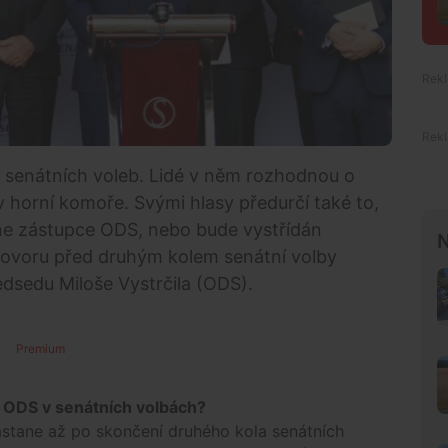
e senátních voleb. Lidé v něm rozhodnou o
 v horní komoře. Svými hlasy předurčí také to,
ane zástupce ODS, nebo bude vystřídán
N
ovoru před druhým kolem senátní volby
dsedu Miloše Vystrčila (ODS).
Premium
y ODS v senátních volbách?
astane až po skončení druhého kola senátních