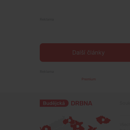
Další články
Premium
Souk
Všech