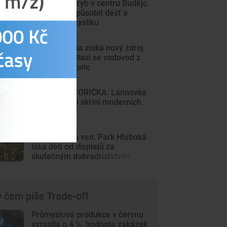
Sto mrtvých ryb v centru Budějc.
Úhyn mohl způsobit déšť a
nedostatek kyslíku
Sever Písecka získá nový zdroj
pitné vody. Staví se vodovod z
Krsic do Mirovic
DRBNA HISTORIČKA: Lannovka
byla výkladní skříní moderních
Budějovic
Z Minecraftu ven. Park Hluboká
láká děti od displejů za
skutečným dobrodružstvím
 čem píše Trade-off
Průmyslová produkce v červnu
vzrostla o 4 %, hodnota zakázek