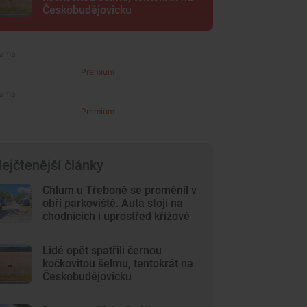
Českobudějovicku
Premium
Premium
ejčtenější články
Chlum u Třeboně se proměnil v
obří parkoviště. Auta stojí na
chodnících i uprostřed křížové
cesty
Lidé opět spatřili černou
kočkovitou šelmu, tentokrát na
Českobudějovicku