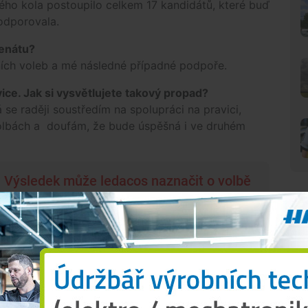
uhého kola postoupilo celkem 17 kandidátů, které buď
odporovala.
Senátu?
ních voleb a mé následné případné podpoře.
ice. Jak si vysvětlujete takový propad?
á se raději soustředím na spolupráci na pravici,
volbách a doufám, že bude úspěšná i ve druhém
 Výsledek může ledacos naznačit o volbě
N
Druhé kolo senátních voleb odhalí nejen
nové složení třetiny horní komory
Parlamentu České republiky, ale zároveň
může ledacos naznačit o další volbě jejího
předsedy. Tím je v tento moment Miloš