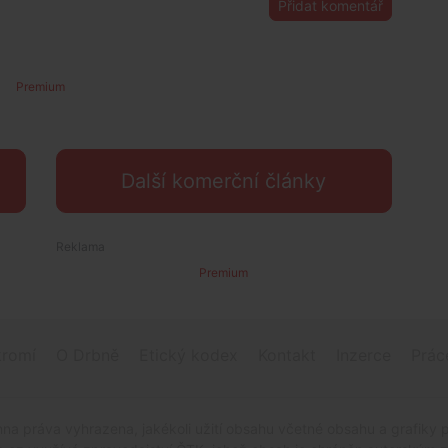
Přidat komentář
Premium
Další komerční články
Premium
romí
O Drbně
Etický kodex
Kontakt
Inzerce
Prác
na práva vyhrazena, jakékoli užití obsahu včetné obsahu a grafiky 