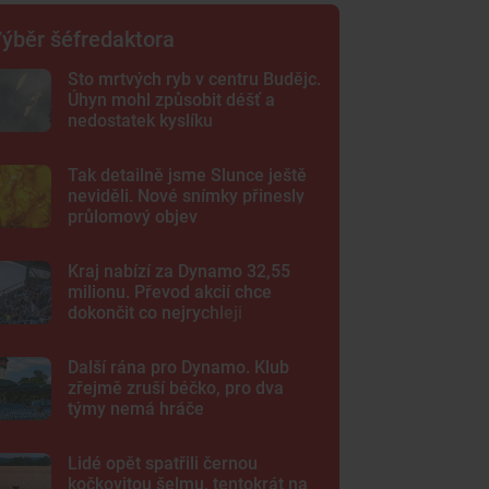
ýběr šéfredaktora
Sto mrtvých ryb v centru Budějc.
Úhyn mohl způsobit déšť a
nedostatek kyslíku
Tak detailně jsme Slunce ještě
neviděli. Nové snímky přinesly
průlomový objev
Kraj nabízí za Dynamo 32,55
milionu. Převod akcií chce
dokončit co nejrychleji
Další rána pro Dynamo. Klub
zřejmě zruší béčko, pro dva
týmy nemá hráče
Lidé opět spatřili černou
kočkovitou šelmu, tentokrát na