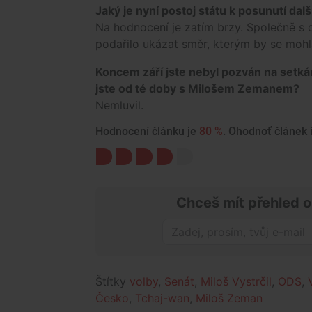
Jaký je nyní postoj státu k posunutí d
Na hodnocení je zatím brzy. Společně s 
podařilo ukázat směr, kterým by se mohl
Koncem září jste nebyl pozván na setkán
jste od té doby s Milošem Zemanem?
Nemluvil.
Hodnocení článku je
80 %
. Ohodnoť článek i
Chceš mít přehled o
Štítky
volby
,
Senát
,
Miloš Vystrčil
,
ODS
,
Česko
,
Tchaj-wan
,
Miloš Zeman