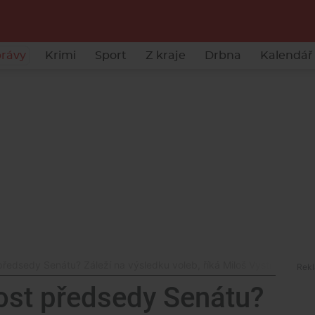
rávy
Krimi
Sport
Z kraje
Drbna
Kalendář 
předsedy Senátu? Záleží na výsledku voleb, říká Miloš Vystrčil
post předsedy Senátu?