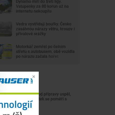
Dynamo míří do třetí ligy.
Vstupenky za 80 korun už na
internetu nekoupíte
Vedra vystřídají bouřky. Česko
zasáhnou nárazy větru, kroupy i
přívalové srážky
Motorkář zemřel po čelním
střetu s autobusem, obě vozidla
po nárazu začala hořet
ejnovější články
Motor na úvod přípravy uspěl,
hned ve čtvrtek se poměří s
Jihlavou