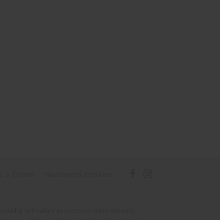
e v Drbně
Nastavení cookies
podléhá schválení provozovatelem serveru.