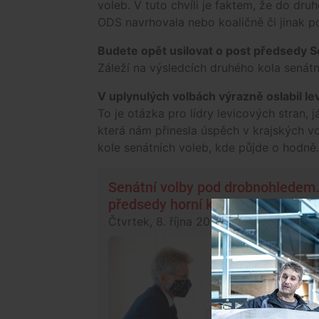
voleb. V tuto chvíli je faktem, že do dr
ODS navrhovala nebo koaličně či jinak p
Budete opět usilovat o post předsedy 
Záleží na výsledcích druhého kola senát
V uplynulých volbách výrazně oslabil lev
To je otázka pro lídry levicových stran, j
která nám přinesla úspěch v krajských 
kole senátních voleb, kde půjde o hodně.
Senátní volby pod drobnohledem.
předsedy horní komory
Čtvrtek, 8. října 2020, 11:55
Politika