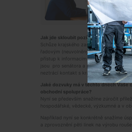
Jak jde skloubit pozici krajského zastup
Schůze krajského zastupitelstva se koná
řadovým (neuvolněným) krajským zastupi
přístup k informacím na úrovni krajskýc
jsou pro senátora a posuzování mnoha z
neztrácí kontakt s krajskou a komunální r
Jaké dozvuky má v těchto dnech Vaše ce
obchodní spolupráce?
Nyní se především snažíme zúročit přílež
hospodářské, vědecké, výzkumné a v obla
Například nyní se konkrétně snažíme úspě
a zprovoznění pěti linek na výrobu rouš