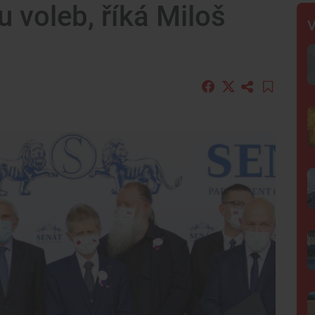
u voleb, říká Miloš
V