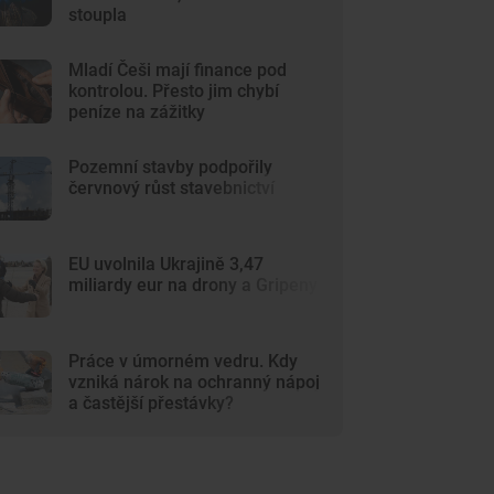
stoupla
Mladí Češi mají finance pod
kontrolou. Přesto jim chybí
peníze na zážitky
Pozemní stavby podpořily
červnový růst stavebnictví
EU uvolnila Ukrajině 3,47
miliardy eur na drony a Gripeny
Práce v úmorném vedru. Kdy
vzniká nárok na ochranný nápoj
a častější přestávky?