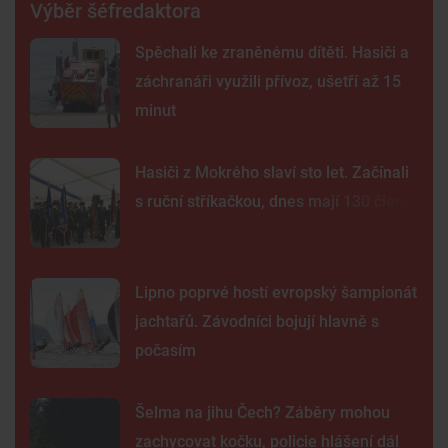
Výběr šéfredaktora
Spěchali ke zraněnému dítěti. Hasiči a
záchranáři využili přívoz, ušetří až 15
minut
Hasiči z Mokrého slaví sto let. Začínali
s ruční stříkačkou, dnes mají 130 členů
Lipno poprvé hostí evropský šampionát
jachtařů. Závodníci bojují hlavně s
počasím
Šelma na jihu Čech? Záběry mohou
zachycovat kočku, policie hlášení dál