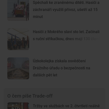
Spěchali ke zraněnému dítěti. Hasiči a
záchranáři využili přívoz, ušetří až 15
minut
Hasiči z Mokrého slaví sto let. Začínali
s ruční stříkačkou, dnes mají 130 členů
Úzkokolejka získala osvědčení
Drážního úřadu o bezpečnosti na
dalších pět let
O čem píše Trade-off
Tržby ve službách ve 2. čtvrtletí reálně