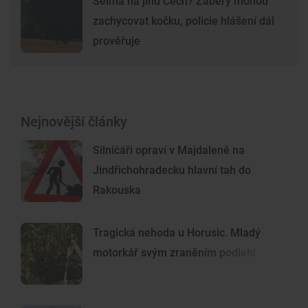
Šelma na jihu Čech? Záběry mohou
zachycovat kočku, policie hlášení dál
prověřuje
Nejnovější články
Silničáři opraví v Majdaleně na
Jindřichohradecku hlavní tah do
Rakouska
Tragická nehoda u Horusic. Mladý
motorkář svým zraněním podlehl