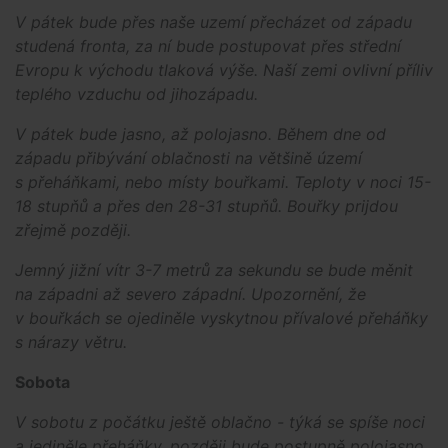
V pátek bude přes naše uzemí přecházet od západu
studená fronta, za ní bude postupovat přes střední
Evropu k východu tlaková výše. Naší zemi ovlivní příliv
teplého vzduchu od jihozápadu.
V pátek bude jasno, až polojasno. Během dne od
západu přibývání oblačnosti na většině území
s přeháňkami, nebo místy bouřkami. Teploty v noci 15-
18 stupňů a přes den 28-31 stupňů. Bouřky prijdou
zřejmě později.
Jemný jižní vítr 3-7 metrů za sekundu se bude měnit
na západni až severo západní. Upozornění, že
v bouřkách se ojediněle vyskytnou přívalové přeháňky
s nárazy větru.
Sobota
V sobotu z počátku ještě oblačno - týká se spíše noci
a jediněle přeháňky, později bude postupně polojasno,