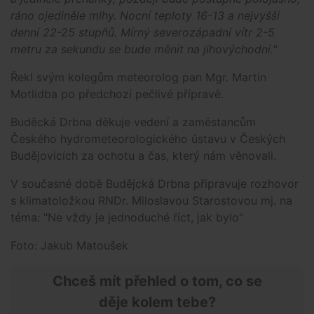
ráno ojediněle mlhy. Nocní teploty 16-13 a nejvyšší
denní 22-25 stupňů. Mírný severozápadní vítr 2-5
metru za sekundu se bude měnit na jihovýchodní."
Řekl svým kolegům meteorolog pan Mgr. Martin
Motlidba po předchozí pečlivé přípravě.
Buděcká Drbna děkuje vedení a zaměstancům
Českého hydrometeorologického ústavu v Českých
Budějovicích za ochotu a čas, který nám věnovali.
V současné době Budějcká Drbna připravuje rozhovor
s klimatoložkou RNDr. Miloslavou Starostovou mj. na
téma: "Ne vždy je jednoduché říct, jak bylo"
Foto: Jakub Matoušek
Chceš mít přehled o tom, co se
děje kolem tebe?