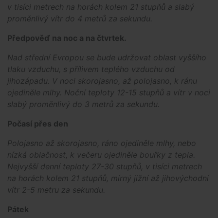
v tisíci metrech na horách kolem 21 stupňů a slabý
proměnlivý vítr do 4 metrů za sekundu.
Předpověď na noc a na čtvrtek.
Nad střední Evropou se bude udržovat oblast vyššího
tlaku vzduchu, s přílivem teplého vzduchu od
jihozápadu. V noci skorojasno, až polojasno, k ránu
ojediněle mlhy. Noční teploty 12-15 stupňů a vítr v noci
slabý proměnlivý do 3 metrů za sekundu.
Počasí přes den
Polojasno až skorojasno, ráno ojediněle mlhy, nebo
nízká oblačnost, k večeru ojediněle bouřky z tepla.
Nejvyšší denní teploty 27-30 stupňů, v tisíci metrech
na horách kolem 21 stupňů, mírný jižní až jihovýchodní
vítr 2-5 metru za sekundu.
Pátek