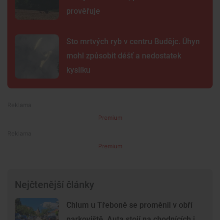
prověřuje
Sto mrtvých ryb v centru Budějc. Úhyn
mohl způsobit déšť a nedostatek
kyslíku
Premium
Premium
Nejčtenější články
Chlum u Třeboně se proměnil v obří
parkoviště. Auta stojí na chodnících i