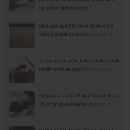
uprostřed křížové cesty
Lidé opět spatřili černou kočkovitou
šelmu, tentokrát na Českobudějovicku
V autosalonu začal hořet elektromobil,
hasiči ho museli ponořit do kontejneru
Dynamo míří do třetí ligy. Vstupenky za
80 korun už na internetu nekoupíte