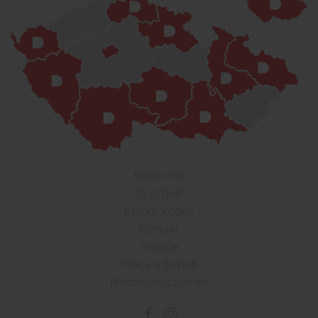
Soukromí
O Drbně
Etický kodex
Kontakt
Inzerce
Práce v Drbně
Nastavení cookies