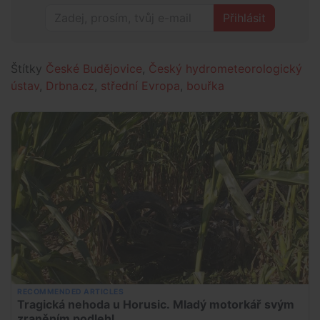
Přihlásit
Štítky
České Budějovice
,
Český hydrometeorologický
ústav
,
Drbna.cz
,
střední Evropa
,
bouřka