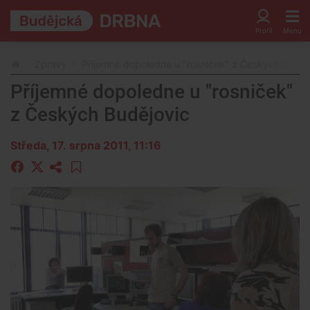
Zprávy
Příjemné dopoledne u "rosniček" z Českých Buděj
Příjemné dopoledne u "rosniček"
z Českých Budějovic
Středa, 17. srpna 2011, 11:16