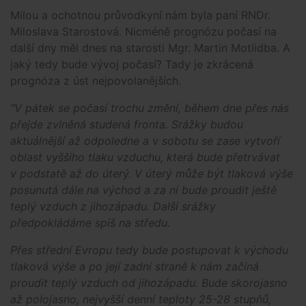
Milou a ochotnou průvodkyní nám byla paní RNDr.
Miloslava Starostová. Nicméně prognózu počasí na
další dny měl dnes na starosti Mgr. Martin Motlidba. A
jaký tedy bude vývoj počasí? Tady je zkrácená
prognóza z úst nejpovolanějších.
"V pátek se počasí trochu změní, během dne přes nás
přejde zvlněná studená fronta. Srážky budou
aktuálnější až odpoledne a v sobotu se zase vytvoří
oblast vyššího tlaku vzduchu, která bude přetrvávat
v podstatě až do úterý. V úterý může být tlaková výše
posunutá dále na východ a za ní bude proudit ještě
teplý vzduch z jihozápadu. Další srážky
předpokládáme spíš na středu.
Přes střední Evropu tedy bude postupovat k východu
tlaková výše a po její zadní straně k nám začíná
proudit teplý vzduch od jihozápadu. Bude skorojasno
až polojasno, nejvyšší denní teploty 25-28 stupňů,