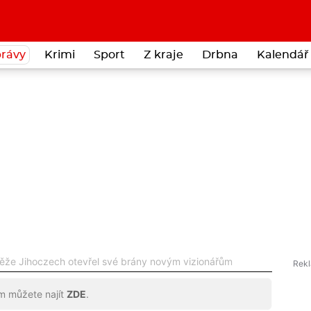
rávy
Krimi
Sport
Z kraje
Drbna
Kalendář 
těže Jihoczech otevřel své brány novým vizionářům
ům můžete najít
ZDE
.