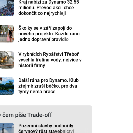
Kraj nabízí za Dynamo 32,55
milionu. Převod akcií chce
dokončit co nejrychleji
Školky se v září zapojí do
nového projektu. Každé ráno
jedno dopravní pravidlo
V rybnících Rybářství Třeboň
vyschla třetina vody, nejvíce v
historii firmy
Další rána pro Dynamo. Klub
zřejmě zruší béčko, pro dva
týmy nemá hráče
 čem píše Trade-off
Pozemní stavby podpořily
červnový růst stavebnictví