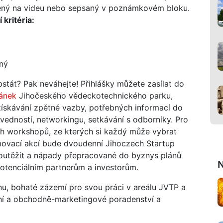
čený na videu nebo sepsaný v poznámkovém bloku.
 kritéria:
lný
bstát? Pak neváhejte! Přihlášky můžete zasílat do
ánek
Jihočeského vědeckotechnického parku,
 získávání zpětné vazby, potřebných informací do
ovedností, networkingu, setkávání s odborníky. Pro
ých workshopů, ze kterých si každý může vybrat
ovací akcí bude dvoudenní Jihoczech Startup
outěžit a nápady přepracované do byznys plánů
N
tenciálním partnerům a investorům.
ěnu, bohaté zázemí pro svou práci v areálu JVTP a
tní a obchodně-marketingové poradenství a