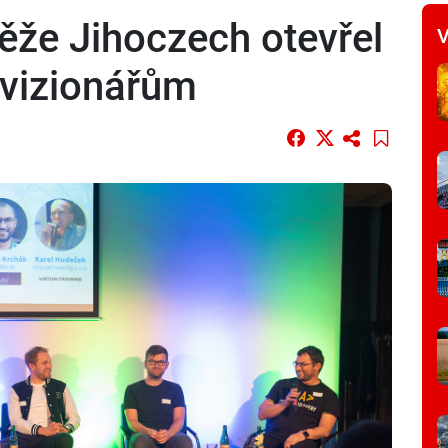
ěže Jihoczech otevřel
V
 vizionářům