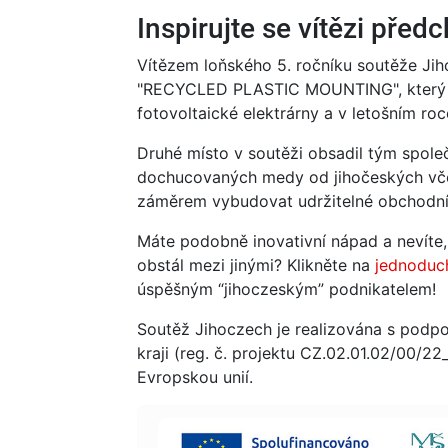
Inspirujte se vítězi před
Vítězem loňského 5. ročníku soutěže Ji
"RECYCLED PLASTIC MOUNTING", který 
fotovoltaické elektrárny a v letošním ro
Druhé místo v soutěži obsadil tým spol
dochucovaných medy od jihočeských včela
záměrem vybudovat udržitelné obchodní
Máte podobně inovativní nápad a nevíte, j
obstál mezi jinými? Klikněte na
jednoduc
úspěšným “jihoczeským” podnikatelem!
Soutěž Jihoczech je realizována s podpo
kraji (reg. č. projektu CZ.02.01.02/00/2
Evropskou unií.