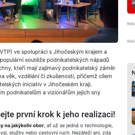
VTP) ve spolupráci s Jihočeským krajem a
ník populární soutěže podnikatelských nápadů
chny, kteří mají zajímavý podnikatelský záměr
N
na věk, vzdělání či zkušenosti, přičemž cílem
telských iniciativ v Jihočeském kraji.
m podnikatelům a vizionářům jejich sny
te první krok k jeho realizaci!
 na jakýkoliv obor
, ať už se jedná o technologie,
mysl, služby nebo cestovní ruch. Nezáleží ani, zda