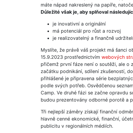
máte nápad nakreslený na papíře, nato
Důležité však je, aby splňoval následující
je inovativní a originální
má potenciál pro růst a rozvoj
je realizovatelný a finančně udržite
Myslíte, že právě váš projekt má šanci o
15.9.2023 prostřednictvím
webových str
přičemž první fáze není o soutěži, ale o
začátku podnikání, sdílení zkušeností, d
přihlášené je připravena série bezplatn
podle svých potřeb. Osvědčenou seznam
Camp. Ve druhé fázi se začne opravdu s
budou prezentovány odborné porotě a po
Tři nejlepší záměry získají finanční odm
hlavně cenné ekonomické, finanční, úče
publicitu v regionálních médiích.