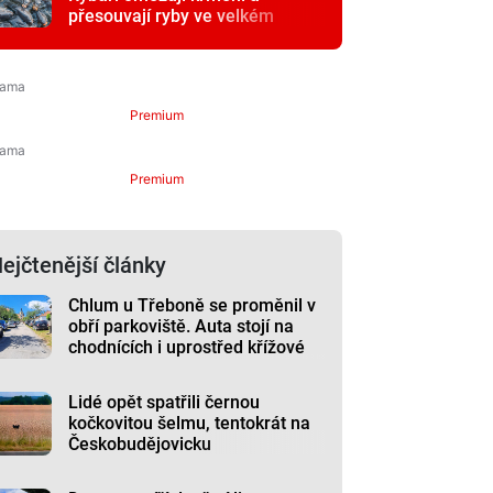
přesouvají ryby ve velkém
Premium
Premium
ejčtenější články
Chlum u Třeboně se proměnil v
obří parkoviště. Auta stojí na
chodnících i uprostřed křížové
cesty
Lidé opět spatřili černou
kočkovitou šelmu, tentokrát na
Českobudějovicku