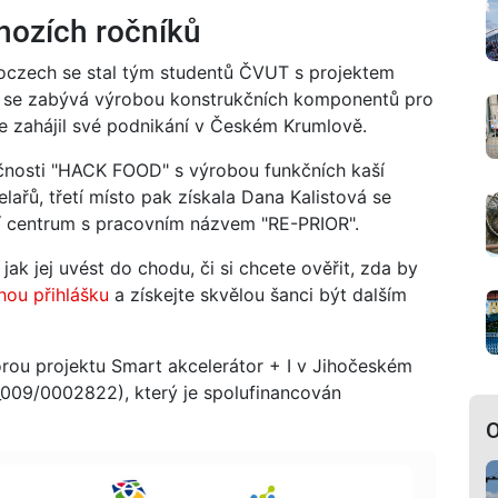
chozích ročníků
hoczech se stal tým studentů ČVUT s projektem
se zabývá výrobou konstrukčních komponentů pro
ce zahájil své podnikání v Českém Krumlově.
ečnosti "HACK FOOD" s výrobou funkčních kaší
řů, třetí místo pak získala Dana Kalistová se
 centrum s pracovním názvem "RE-PRIOR".
ak jej uvést do chodu, či si chcete ověřit, zda by
hou přihlášku
a získejte skvělou šanci být dalším
rou projektu Smart akcelerátor + I v Jihočeském
2_009/0002822), který je spolufinancován
O