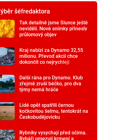
ýběr šéfredaktora
Tak detailně jsme Slunce ještě
neviděli. Nové snímky přinesly
průlomový objev
Kraj nabízí za Dynamo 32,55
milionu. Převod akcií chce
dokončit co nejrychleji
Další rána pro Dynamo. Klub
zřejmě zruší béčko, pro dva
týmy nemá hráče
Lidé opět spatřili černou
kočkovitou šelmu, tentokrát na
Českobudějovicku
Rybníky vysychají před očima.
Rybáři omezují krmení a