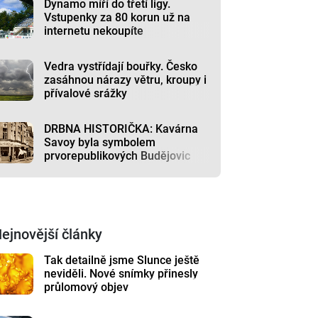
Dynamo míří do třetí ligy.
Vstupenky za 80 korun už na
internetu nekoupíte
Vedra vystřídají bouřky. Česko
zasáhnou nárazy větru, kroupy i
přívalové srážky
DRBNA HISTORIČKA: Kavárna
Savoy byla symbolem
prvorepublikových Budějovic
ejnovější články
Tak detailně jsme Slunce ještě
neviděli. Nové snímky přinesly
průlomový objev