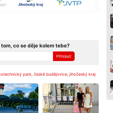
 tom, co se děje kolem tebe?
Přihlásit
kotechnický park
,
české budějovice
,
jihočeský kraj