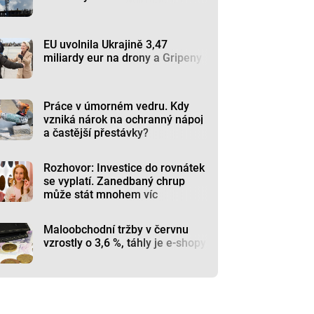
EU uvolnila Ukrajině 3,47
miliardy eur na drony a Gripeny
Práce v úmorném vedru. Kdy
vzniká nárok na ochranný nápoj
a častější přestávky?
Rozhovor: Investice do rovnátek
se vyplatí. Zanedbaný chrup
může stát mnohem víc
Maloobchodní tržby v červnu
vzrostly o 3,6 %, táhly je e-shopy