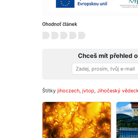
Ohodnoť článek
Chceš mít přehled o
Štítky
jihoczech
,
jvtop
,
Jihočeský vědec