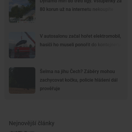
Dynamo míří do třetí ligy. Vstupenky za
80 korun už na internetu nekoupíte
V autosalonu začal hořet elektromobil,
hasiči ho museli ponořit do kontejneru
Šelma na jihu Čech? Záběry mohou
zachycovat kočku, policie hlášení dál
prověřuje
Nejnovější články