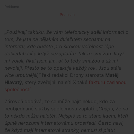
Premium
„Používají taktiku, že vám telefonicky sdělí informaci o
tom, že jste na nějakém důležitém seznamu na
internetu, kde budete pro širokou veřejnost lépe
dohledatelní a když nezaplatíte, tak to smažou. Když
mi volali, říkal jsem jim, ať to tedy smažou a už mi
nevolají. Přesto se to opakuje každý rok. Jsou stále
více urputnější,“
řekl redakci Drbny starosta
Matěj
Hlavatý
, který zveřejnil na síti X také
fakturu zaslanou
společností
.
Zároveň dodává, že se může najít někdo, kdo za
neobjednané služby společnosti zaplatí.
„Chápu, že na
to někdo může naletět. Nejspíš se to stane lidem, kteří
úplně nerozumí internetovému prostředí. Často neví,
že když mají internetové stránky, nemusí si platit