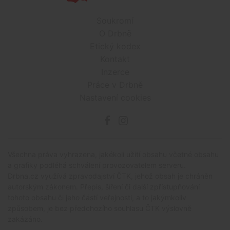
Soukromí
O Drbně
Etický kodex
Kontakt
Inzerce
Práce v Drbně
Nastavení cookies
Všechna práva vyhrazena, jakékoli užití obsahu včetné obsahu
a grafiky podléhá schválení provozovatelem serveru.
Drbna.cz využívá zpravodajství ČTK, jehož obsah je chráněn
autorským zákonem. Přepis, šíření či další zpřístupňování
tohoto obsahu či jeho částí veřejnosti, a to jakýmkoliv
způsobem, je bez předchozího souhlasu ČTK výslovně
zakázáno.