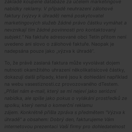
základě koupené databáze za účelem marketingové
nabídky reklamy. V případě neuhrazení zálohové
faktury (výzvy k úhradě) nemá poskytovatel
marketingových služeb žádné právo částku vymáhat a
nevznikají tím žádné povinnosti pro kontaktovaný
subjekt.“
Na faktuře adresované obci Tetín přitom není
uvedeno ani slovo o zálohové faktuře. Naopak je
nadepsána pouze jako „výzva k úhradě“.
To, že právě zaslaná faktura může vyvolávat dojem
nutnosti okamžitého uhrazení několikatisícové částky,
dokazují další případy, které jsou k dohledání například
na webu vasestiznosti.cz provozovaného dTestem.
„Přišel nám e-mail, který se mi nejeví jako seriózní
nabídka, ale spíše jako pokus o vylákání prostředků ze
spolku, který nemá o komerční reklamu
zájem. Konkrétně přišla zpráva s předmětem "Výzva k
úhradě" a obsahem: Dobrý den, fakturujeme Vám
internetovou prezentaci Vaší firmy pro dohledatelnost