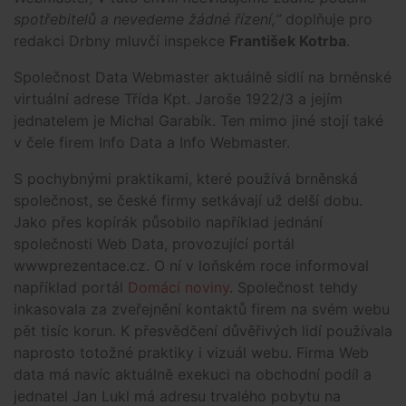
spotřebitelů a nevedeme žádné řízení,“
doplňuje pro
redakci Drbny mluvčí inspekce
František Kotrba
.
Společnost Data Webmaster aktuálně sídlí na brněnské
virtuální adrese Třída Kpt. Jaroše 1922/3 a jejím
jednatelem je Michal Garabík. Ten mimo jiné stojí také
v čele firem Info Data a Info Webmaster.
S pochybnými praktikami, které používá brněnská
společnost, se české firmy setkávají už delší dobu.
Jako přes kopírák působilo například jednání
společnosti Web Data, provozující portál
wwwprezentace.cz. O ní v loňském roce informoval
například portál
Domácí noviny
. Společnost tehdy
inkasovala za zveřejnění kontaktů firem na svém webu
pět tisíc korun. K přesvědčení důvěřivých lidí používala
naprosto totožné praktiky i vizuál webu. Firma Web
data má navíc aktuálně exekuci na obchodní podíl a
jednatel Jan Lukl má adresu trvalého pobytu na