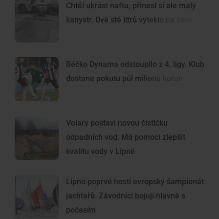
Chtěl ukrást naftu, přinesl si ale malý
kanystr. Dvě stě litrů vyteklo na zem
Béčko Dynama odstoupilo z 4. ligy. Klub
dostane pokutu půl milionu korun
Volary postaví novou čističku
odpadních vod. Má pomoci zlepšit
kvalitu vody v Lipně
Lipno poprvé hostí evropský šampionát
jachtařů. Závodníci bojují hlavně s
počasím