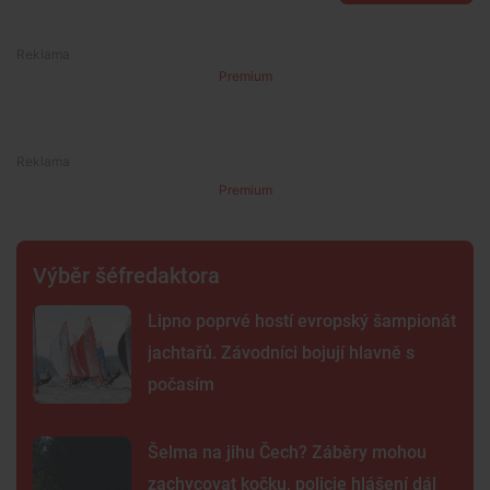
Premium
Premium
Výběr šéfredaktora
Lipno poprvé hostí evropský šampionát
jachtařů. Závodníci bojují hlavně s
počasím
Šelma na jihu Čech? Záběry mohou
zachycovat kočku, policie hlášení dál