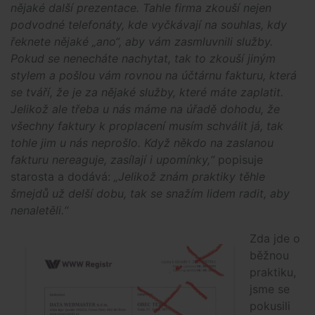
nějaké další prezentace. Tahle firma zkouší nejen
podvodné telefonáty, kde vyčkávají na souhlas, kdy
řeknete nějaké „ano“, aby vám zasmluvnili služby.
Pokud se nenecháte nachytat, tak to zkouší jiným
stylem a pošlou vám rovnou na účtárnu fakturu, která
se tváří, že je za nějaké služby, které máte zaplatit.
Jelikož ale třeba u nás máme na úřadě dohodu, že
všechny faktury k proplacení musím schválit já, tak
tohle jim u nás neprošlo. Když někdo na zaslanou
fakturu nereaguje, zasílají i upomínky,“
popisuje
starosta a dodává:
„Jelikož znám praktiky těhle
šmejdů už delší dobu, tak se snažím lidem radit, aby
nenaletěli.“
Zda jde o
běžnou
praktiku,
jsme se
pokusili