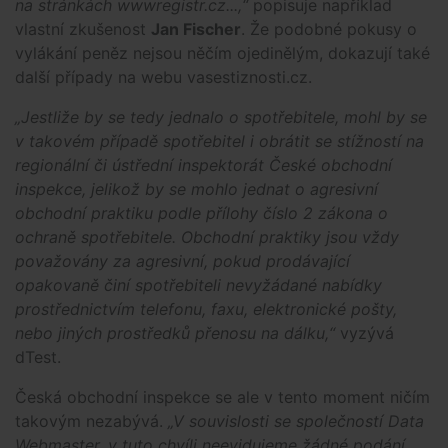
na stránkách wwwregistr.cz...,“
popisuje například
vlastní zkušenost
Jan Fischer
. Že podobné pokusy o
vylákání peněz nejsou něčím ojedinělým, dokazují také
další případy na webu vasestiznosti.cz.
„Jestliže by se tedy jednalo o spotřebitele, mohl by se
v takovém případě spotřebitel i obrátit se stížností na
regionální či ústřední inspektorát České obchodní
inspekce, jelikož by se mohlo jednat o agresivní
obchodní praktiku podle přílohy číslo 2 zákona o
ochraně spotřebitele. Obchodní praktiky jsou vždy
považovány za agresivní, pokud prodávající
opakovaně činí spotřebiteli nevyžádané nabídky
prostřednictvím telefonu, faxu, elektronické pošty,
nebo jiných prostředků přenosu na dálku,“
vyzývá
dTest.
Česká obchodní inspekce se ale v tento moment ničím
takovým nezabývá.
„V souvislosti se společností Data
Webmaster, v tuto chvíli neevidujeme žádné podání