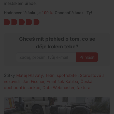
městském úřadě.
Hodnocení článku je
100 %
. Ohodnoť článek i Ty!
Chceš mít přehled o tom, co se
děje kolem tebe?
Přihlásit
Štítky
Matěj Hlavatý
,
Tetín
,
spotřebitel
,
Starostové a
nezávislí
,
Jan Fischer
,
František Kotrba
,
Česká
obchodní inspekce
,
Data Webmaster
,
faktura