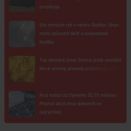
prověřuje
Sto mrtvých ryb v centru Budějc. Úhyn
mohl způsobit déšť a nedostatek
kyslíku
Tak detailně jsme Slunce ještě neviděli.
Nové snímky přinesly průlomový objev
Kraj nabízí za Dynamo 32,55 milionu.
Převod akcií chce dokončit co
nejrychleji