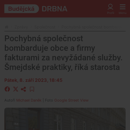
Zprávy
Společnost
Pochybná společnost bombarduje obc
Pochybná společnost
bombarduje obce a firmy
fakturami za nevyžádané služby.
Šmejdské praktiky, říká starosta
Pátek, 8. září 2023, 18:45
Autoři
Michael Daněk
| Foto
Google Street View