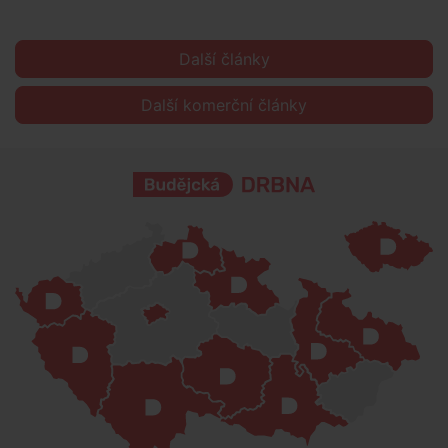
Další články
Další komerční články