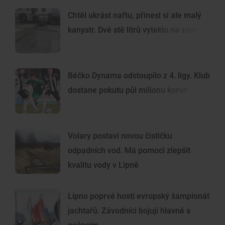
Chtěl ukrást naftu, přinesl si ale malý
kanystr. Dvě stě litrů vyteklo na zem
Béčko Dynama odstoupilo z 4. ligy. Klub
dostane pokutu půl milionu korun
Volary postaví novou čističku
odpadních vod. Má pomoci zlepšit
kvalitu vody v Lipně
Lipno poprvé hostí evropský šampionát
jachtařů. Závodníci bojují hlavně s