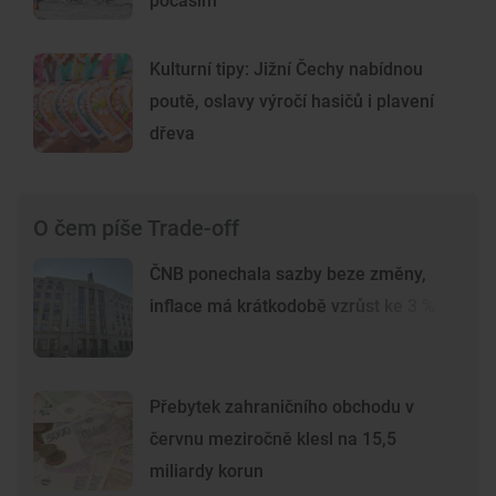
počasím
Kulturní tipy: Jižní Čechy nabídnou
poutě, oslavy výročí hasičů i plavení
dřeva
O čem píše Trade-off
ČNB ponechala sazby beze změny,
inflace má krátkodobě vzrůst ke 3 %
Přebytek zahraničního obchodu v
červnu meziročně klesl na 15,5
miliardy korun