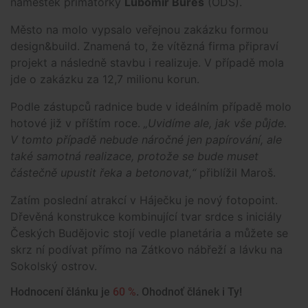
náměstek primátorky
Lubomír Bureš
(ODS).
Město na molo vypsalo veřejnou zakázku formou
design&build. Znamená to, že vítězná firma připraví
projekt a následně stavbu i realizuje. V případě mola
jde o zakázku za 12,7 milionu korun.
Podle zástupců radnice bude v ideálním případě molo
hotové již v příštím roce.
„Uvidíme ale, jak vše půjde.
V tomto případě nebude náročné jen papírování, ale
také samotná realizace, protože se bude muset
částečně upustit řeka a betonovat,“
přiblížil Maroš.
Zatím poslední atrakcí v Háječku je nový fotopoint.
Dřevěná konstrukce kombinující tvar srdce s iniciály
Českých Budějovic stojí vedle planetária a můžete se
skrz ní podívat přímo na Zátkovo nábřeží a lávku na
Sokolský ostrov.
Hodnocení článku je
60 %
. Ohodnoť článek i Ty!