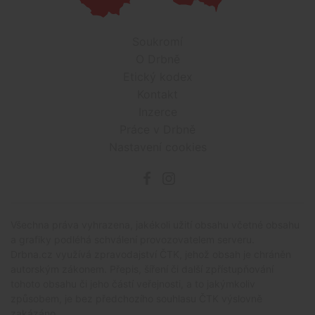
Soukromí
O Drbně
Etický kodex
Kontakt
Inzerce
Práce v Drbně
Nastavení cookies
Všechna práva vyhrazena, jakékoli užití obsahu včetné obsahu
a grafiky podléhá schválení provozovatelem serveru.
Drbna.cz využívá zpravodajství ČTK, jehož obsah je chráněn
autorským zákonem. Přepis, šíření či další zpřístupňování
tohoto obsahu či jeho částí veřejnosti, a to jakýmkoliv
způsobem, je bez předchozího souhlasu ČTK výslovně
zakázáno.