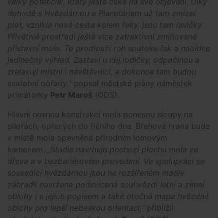
velký potenciál, který ještě čeká na své objevení. Díky
dohodě s Hvězdárnou a Planetáriem už tam zmizel
plot, vznikla nová cesta kolem řeky, jsou tam lavičky.
Přívětivé prostředí ještě více zatraktivní zmiňované
přístavní molo. To prodlouží roh soutoku řek a nabídne
jedinečný výhled. Zastaví u něj lodičky, odpočinou a
zrelaxují místní i návštěvníci, a dokonce tam budou
svatební obřady,“
popsal městské plány náměstek
primátorky
Petr Maroš
(ODS).
Hlavní nosnou konstrukci mola ponesou sloupy na
pilotách, opřených do říčního dna. Břehová hrana bude
v místě mola opevněná přírodním lomovým
kamenem.
„Studie navrhuje pochozí plochu mola ze
dřeva a v bezbariérovém provedení. Ve spolupráci se
sousedící hvězdárnou jsou na rozšířeném madle
zábradlí navržena podsvícená souhvězdí letní a zimní
oblohy i s jejich popisem a také otočná mapa hvězdné
oblohy pro lepší nebeskou orientaci,“
přiblížil