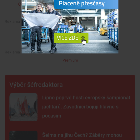
Odpovědět
Premium
Premium
Výběr šéfredaktora
Lipno poprvé hostí evropský šampionát
jachtařů. Závodníci bojují hlavně s
počasím
Šelma na jihu Čech? Záběry mohou