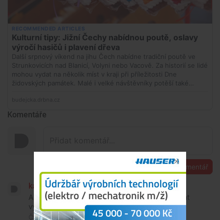
Komentáře
Přidat komentář
karel vavra
A taky by se z takového místa mohly odpalovat
významné městské ohňostroje..
Čtvrtek, 15. ledna 2026, 17:22