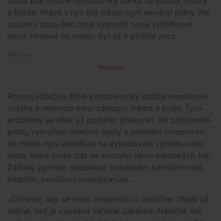
cesta pak vezme návštěvníky parku na soutok Vltavy
a Malše. Právě s ním má město nyní největší plány. Na
soutoku obou řek chce vystavět nové vyhlídkové
molo. Hotové by mohlo být již v příštím roce.
Premium
Rozvoj Háječku dříve komplikovaly složité majetkové
vztahy a neshoda mezi zástupci města a kraje. Tyto
problémy se však již podařilo překonat. Po odstranění
plotu, vytvoření mlatové cesty a umístění fotopointu
se město nyní zaměřuje na vybudování vyhlídkového
mola, které bude stát na soutoku obou městských řek.
Zážitky by mělo nabídnout posádkám kotvících lodí,
místním, turistům i svatebčanům.
„Chceme, aby se molo postavilo co nejdříve. Studii už
máme, teď je vypsaná veřejná zakázka. Háječek má