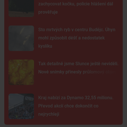
zachycovat kočku, policie hlášení dál
prověřuje
Sto mrtvých ryb v centru Budějc. Úhyn
mohl způsobit déšť a nedostatek
kyslíku
Tak detailně jsme Slunce ještě neviděli.
Nové snímky přinesly průlomový objev
Kraj nabízí za Dynamo 32,55 milionu.
Převod akcií chce dokončit co
nejrychleji