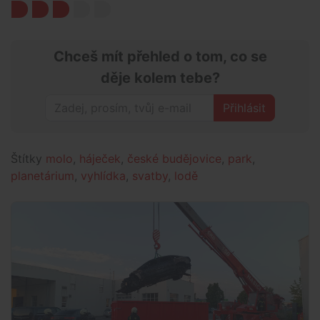
Chceš mít přehled o tom, co se
děje kolem tebe?
Přihlásit
Štítky
molo
,
háječek
,
české budějovice
,
park
,
planetárium
,
vyhlídka
,
svatby
,
lodě