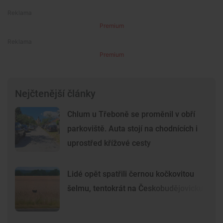
Premium
Premium
Nejčtenější články
Chlum u Třeboně se proměnil v obří
parkoviště. Auta stojí na chodnících i
uprostřed křížové cesty
Lidé opět spatřili černou kočkovitou
šelmu, tentokrát na Českobudějovicku