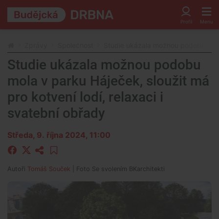
Zprávy
Společnost
Studie ukázala možnou podobu mola v
Studie ukázala možnou podobu
mola v parku Háječek, sloužit má
pro kotvení lodí, relaxaci i
svatební obřady
Středa, 9. října 2024, 11:00
Autoři
Tomáš Souček
| Foto
Se svolením BKarchitekti