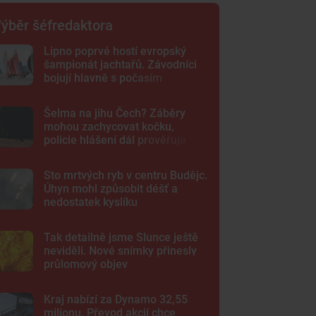
ýběr šéfredaktora
Lipno poprvé hostí evropský
šampionát jachtařů. Závodníci
bojují hlavně s počasím
Šelma na jihu Čech? Záběry
mohou zachycovat kočku,
policie hlášení dál prověřuje
Sto mrtvých ryb v centru Budějc.
Úhyn mohl způsobit déšť a
nedostatek kyslíku
Tak detailně jsme Slunce ještě
neviděli. Nové snímky přinesly
průlomový objev
Kraj nabízí za Dynamo 32,55
milionu. Převod akcií chce