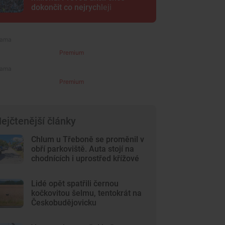
dokončit co nejrychleji
Premium
Premium
ejčtenější články
Chlum u Třeboně se proměnil v
obří parkoviště. Auta stojí na
chodnících i uprostřed křížové
cesty
Lidé opět spatřili černou
kočkovitou šelmu, tentokrát na
Českobudějovicku