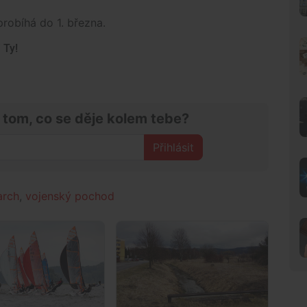
probíhá do 1. března.
 Ty!
 tom, co se děje kolem tebe?
Přihlásit
arch
,
vojenský pochod