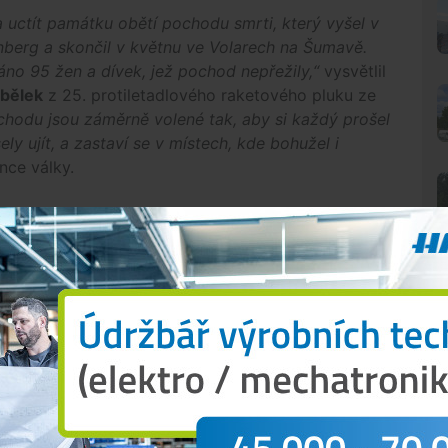
ctít památku obětí pochodu smrti, který vyšel v
nberg a skončil v květnu ve Volarech na Šumavě.
áno 95 žen a dívek, jež pochod nepřežily,“
vysvětlil
ábělek
z 25. protiletadlového raketového pluku ze
chodu jsou záměrně volené tak, aby si každý prošel
ly ujít, a zastaví se v místech, kde bohužel i
nce války.
olika tras – od krátké, symbolicky věnované
doucí přes nejvyšší vrcholy Šumavy. Nejdelší trasa
památku obětí holokaustu
N
oři snaží nejen připomínat události z druhé
áhat. Pravidelně tak část výtěžku pochodu věnují
ě s obecně prospěšnou společností KreBul se jim
atu druhé světové války. Za jedenáct ročníků
n na projekty, jejímž cílem je uctít památku obětí