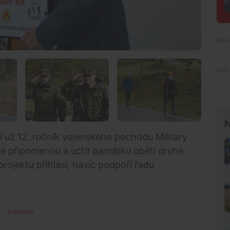
N
í už 12. ročník vojenského pochodu Military
je připomenou a uctít památku obětí druhé
projektu přihlásí, navíc podpoří řadu
Premium