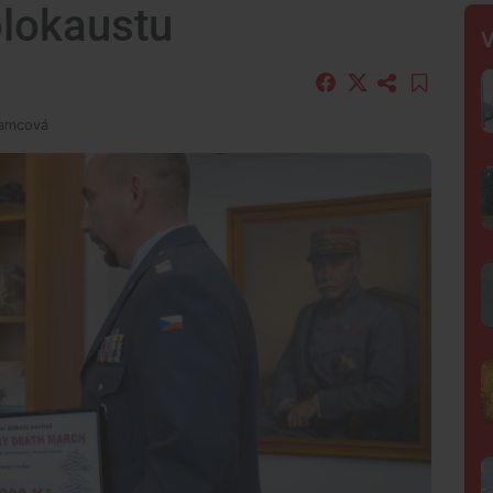
olokaustu
V
Samcová