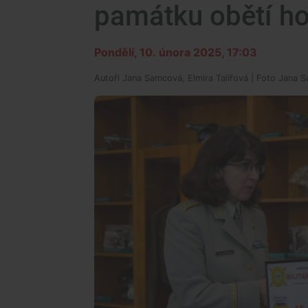
památku obětí h
Pondělí, 10. února 2025, 17:03
Autoři
Jana Samcová, Elmira Talířová
| Foto
Jana 