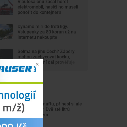
V autosalonu začal hořet
elektromobil, hasiči ho museli
ponořit do kontejneru
Dynamo míří do třetí ligy.
Vstupenky za 80 korun už na
internetu nekoupíte
Šelma na jihu Čech? Záběry
mohou zachycovat kočku,
policie hlášení dál prověřuje
ejnovější články
Chtěl ukrást naftu, přinesl si ale
malý kanystr. Dvě stě litrů
vyteklo na zem