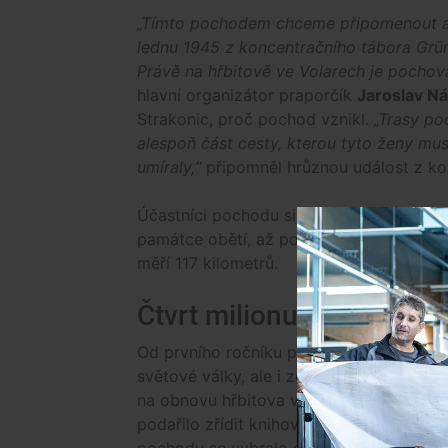
„Tímto pochodem chceme připomenout a u
lednu 1945 z koncentračního tábora Grü
Právě na hřbitově ve Volarech je pochov
hlavní organizátor praporčík
Jaroslav N
Strakonic, proč pochod vznikl.
„Trasy po
alespoň část cesty, kterou tyto ženy muse
umíraly,“
připomněl hrůznou událost z ko
Účastníci pochodu si mohou vybrat z něk
památce obětí, až po náročné výšlapy ve
měří 117 kilometrů.
Čtvrt milionu korun na 
Od prvního ročníku pochodu se organizát
světové války, ale i zcela konkrétně pom
na obnovu hřbitova ve Volarech. Společn
podařilo zřídit knihovnu, věnující se tém
pochodu se vybralo celkem 240 tisíc koru