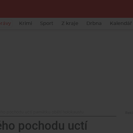
rávy
Krimi
Sport
Z kraje
Drbna
Kalendář 
ého pochodu uctí památku obětí holokaustu
ého pochodu uctí