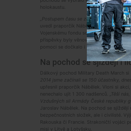
holokaustu.
„Postupem času se začaly objevovat další
uvedl praporčík Nábělek. Od roku 2019 j
Vojenskému fondu solidarity. Celkově účast
příspěvky byly věnovány i Nadaci polici
pomoci se dočkalo i několik rodin s ne
Na pochod se sjíždějí i l
Dálkový pochod Military Death March si 
2014 jsme začínali se 150 účastníky, dnes
upřesnil praporčík Nábělek. Vloni si akc
nenechalo ujít 1 300 nadšenců.
„Těší nás,
Vzdušných sil Armády České republiky g
Jaroslav Nábělek. Na pochod se sjíždějí ne
bezpečnostních složek, ale i civilisté. V
Rakouska či Francie. Strakoničtí vojáci
misi v Litvě a Lotyšsku.