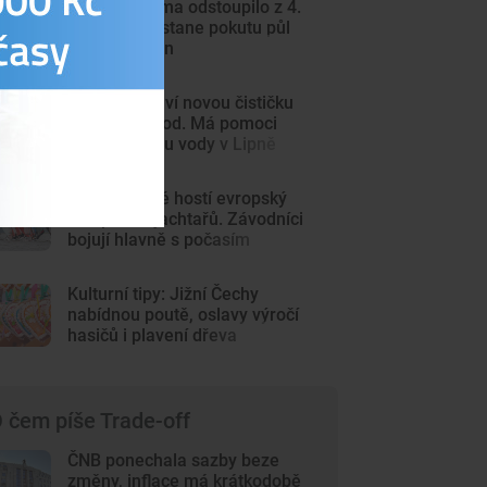
Béčko Dynama odstoupilo z 4.
ligy. Klub dostane pokutu půl
milionu korun
Volary postaví novou čističku
odpadních vod. Má pomoci
zlepšit kvalitu vody v Lipně
Lipno poprvé hostí evropský
šampionát jachtařů. Závodníci
bojují hlavně s počasím
Kulturní tipy: Jižní Čechy
nabídnou poutě, oslavy výročí
hasičů i plavení dřeva
 čem píše Trade-off
ČNB ponechala sazby beze
změny, inflace má krátkodobě