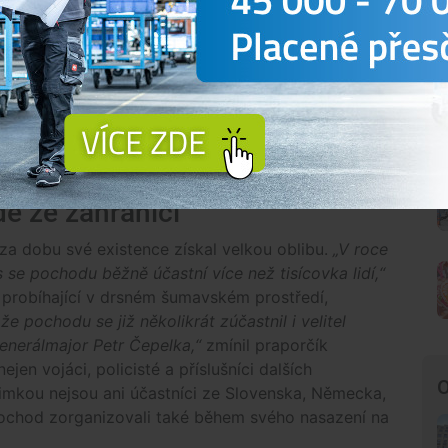
 prospěšné projekty, které jsme chtěli podpořit,“
e tak část výtěžku pravidelně darována i
níci přispěli již 175 tisíci korunami. Finanční
stů a hasičů, několika sborům dobrovolných hasičů a
mocnými dětmi.
idé ze zahraničí
za dobu své existence získal velkou oblibu.
„V roce
 se pochodu běžně účastní více než tisícovka lidí,“
i, probíhající v drsném šumavském prostředí,
 že pochodu se již několikrát zúčastnil i velitel
enerálmajor Petr Čepelka,“
zmínil praporčík
jen vojáci, policisté a příslušníci dalších
O
ýjimkou nejsou ani účastníci ze Slovenska, Německa,
 pochod zorganizovali také během svého nasazení na