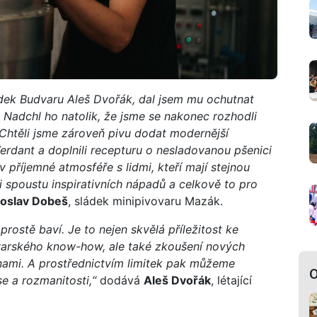
sládek Budvaru Aleš Dvořák, dal jsem mu ochutnat
Nadchl ho natolik, že jsme se nakonec rozhodli
 Chtěli jsme zároveň pivu dodat modernější
Verdant a doplnili recepturu o nesladovanou pšenici
v příjemné atmosféře s lidmi, kteří mají stejnou
 spoustu inspirativních nápadů a celkově to pro
roslav Dobeš
, sládek minipivovaru Mazák.
prostě baví. Je to nejen skvělá příležitost ke
varského know-how, ale také zkoušení nových
nami. A prostřednictvím limitek pak můžeme
O
e a rozmanitosti,“
dodává
Aleš Dvořák
, létající