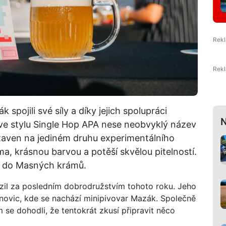
spojili své síly a díky jejich spolupráci
N
vo ve stylu Single Hop APA nese neobvyklý název
staven na jediném druhu experimentálního
 krásnou barvou a potěší skvělou pitelností.
a do Masných krámů.
azil za posledním dobrodružstvím tohoto roku. Jeho
novic, kde se nachází minipivovar Mazák. Společně
e dohodli, že tentokrát zkusí připravit něco