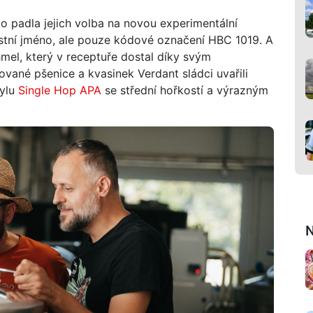
o padla jejich volba na novou experimentální
astní jméno, ale pouze kódové označení HBC 1019. A
mel, který v receptuře dostal díky svým
dované pšenice a kvasinek Verdant sládci uvařili
tylu
Single Hop APA
se střední hořkostí a výrazným
N