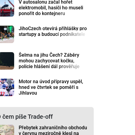
V autosalonu začal hořet
elektromobil, hasiči ho museli
ponořit do kontejneru
JihoCzech otevírá přihlášky pro
startupy a budoucí podnikatele
Šelma na jihu Čech? Záběry
mohou zachycovat kočku,
policie hlášení dál prověřuje
Motor na úvod přípravy uspěl,
hned ve čtvrtek se poměří s
Jihlavou
 čem píše Trade-off
Přebytek zahraničního obchodu
v červnu meziročně klesl na