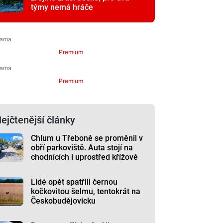
týmy nemá hráče
Premium
Premium
ejčtenější články
Chlum u Třeboně se proměnil v
obří parkoviště. Auta stojí na
chodnících i uprostřed křížové
cesty
Lidé opět spatřili černou
kočkovitou šelmu, tentokrát na
Českobudějovicku