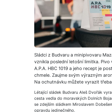
Sládci z Budvaru a minipivovaru Mazák 
vznikla poslední letošní limitka. Pi
A.P.A. HBC 1019 a jeho recept je po
chmele. Zaujme svým výrazným aroma,
Na ochutnávku můžete vyrazit třeb
Létající sládek Budvaru Aleš Dvořák vyr
cesta vedla do moravských Dolních Boja
se zdejším sládkem Miroslavem Dobešem s
opravdu jedinečného.