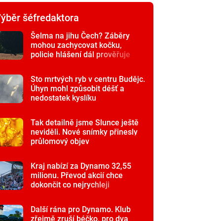
ýběr šéfredaktora
Šelma na jihu Čech? Záběry
mohou zachycovat kočku,
policie hlášení dál prověřuje
Sto mrtvých ryb v centru Budějc.
Úhyn mohl způsobit déšť a
nedostatek kyslíku
Tak detailně jsme Slunce ještě
neviděli. Nové snímky přinesly
průlomový objev
Kraj nabízí za Dynamo 32,55
milionu. Převod akcií chce
dokončit co nejrychleji
Další rána pro Dynamo. Klub
zřejmě zruší béčko, pro dva