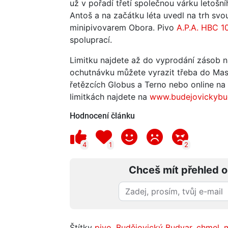
už v pořadí třetí společnou várku letošn
Antoš a na začátku léta uvedl na trh svo
minipivovarem Obora. Pivo
A.P.A. HBC 1
spoluprací.
Limitku najdete až do vyprodání zásob 
ochutnávku můžete vyrazit třeba do Mas
řetězcích Globus a Terno nebo online na K
limitkách najdete na
www.budejovickybu
Hodnocení článku
4
1
2
Chceš mít přehled o
Štítky
pivo
,
Budějovický Budvar
,
chmel
,
m