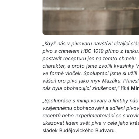
„Když nás v pivovaru navštívil létající 
pivo s chmelem HBC 1019 přímo z tanku. 
postavit recepturu jen na tomto chmelu.
charakter, a proto jsme zvolili kvasinky 
ve formě vloček. Spolupráci jsme si užili 
vášeň pro pivo jako myv Mazáku. Přinesli
nás byla obohacující zkušenost,“
říká
Mi
„Spolupráce s minipivovary a limtiky nás 
vzájemnému obohacování a sdílení pivo
receptů nebo experimentování se surovi
ukazovat lidem svět piva v celé jeho krás
sládek Budějovického Budvaru.