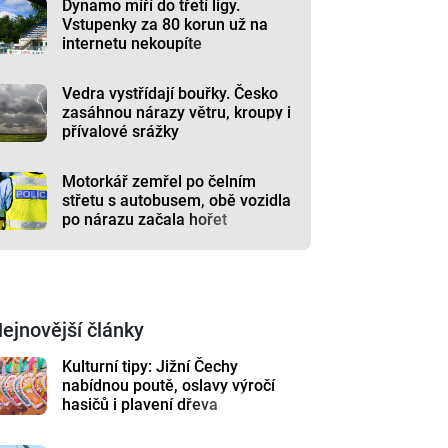
Dynamo míří do třetí ligy.
Vstupenky za 80 korun už na
internetu nekoupíte
Vedra vystřídají bouřky. Česko
zasáhnou nárazy větru, kroupy i
přívalové srážky
Motorkář zemřel po čelním
střetu s autobusem, obě vozidla
po nárazu začala hořet
ejnovější články
Kulturní tipy: Jižní Čechy
nabídnou poutě, oslavy výročí
hasičů i plavení dřeva