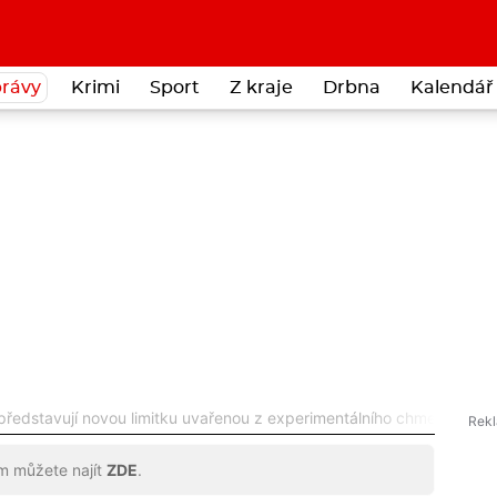
rávy
Krimi
Sport
Z kraje
Drbna
Kalendář 
ředstavují novou limitku uvařenou z experimentálního chmele
ům můžete najít
ZDE
.