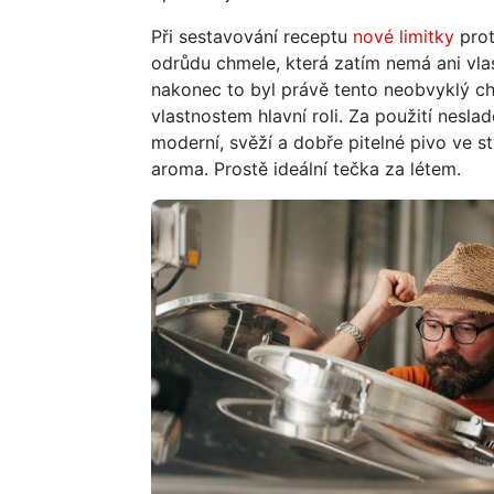
Při sestavování receptu
nové limitky
prot
odrůdu chmele, která zatím nemá ani vl
nakonec to byl právě tento neobvyklý ch
vlastnostem hlavní roli. Za použití nesla
moderní, svěží a dobře pitelné pivo ve s
aroma. Prostě ideální tečka za létem.