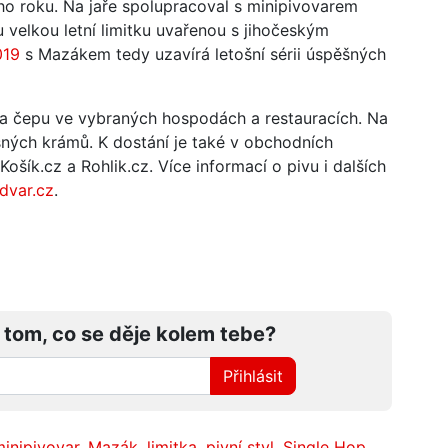
ího roku. Na jaře spolupracoval s minipivovarem
u velkou letní limitku uvařenou s jihočeským
019
s Mazákem tedy uzavírá letošní sérii úspěšných
na čepu ve vybraných hospodách a restauracích. Na
ných krámů. K dostání je také v obchodních
ošík.cz a Rohlik.cz. Více informací o pivu i dalších
dvar.cz
.
 tom, co se děje kolem tebe?
Přihlásit
inipivovar
,
Mazák
,
limitka
,
pivní styl
,
Single Hop