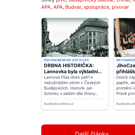
APA
,
APA
,
Budvar
,
spolupráce
,
pivovar
Další články