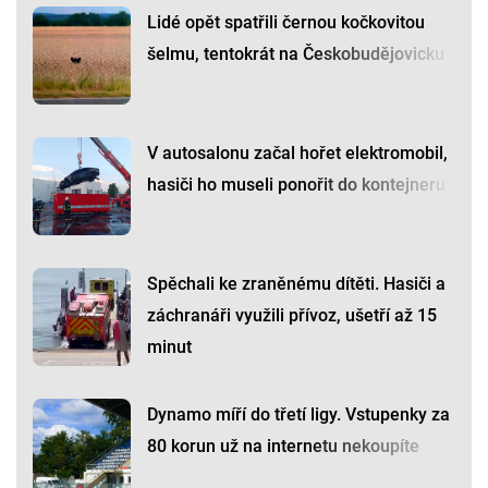
Lidé opět spatřili černou kočkovitou
šelmu, tentokrát na Českobudějovicku
V autosalonu začal hořet elektromobil,
hasiči ho museli ponořit do kontejneru
Spěchali ke zraněnému dítěti. Hasiči a
záchranáři využili přívoz, ušetří až 15
minut
Dynamo míří do třetí ligy. Vstupenky za
80 korun už na internetu nekoupíte