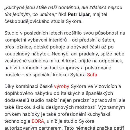
„Kuchyně jsou stále naší doménou, ale zdaleka nejsou
tím jediným, co umíme,“
říká
Petr Lipár
, majitel
českobudějovického studia Sykora.
Studio v posledních letech rozšířilo svou působnost na
kompletní vybavení interiérů – od předsíní a šaten,
přes ložnice, dětské pokoje a obývací části až po
koupelnový nábytek. Nechybí ani prádelny, spíže nebo
vestavěné skříně na míru. A když přijde na odpočinek,
nabízí i pohodlné sedací soupravy a polstrované
postele – ve speciální kolekci Sykora
Sofa
.
Díky kombinaci české
výroby
Sykora ve Vizovicích a
doplňkového nábytku od italských a španělských
dodavatelů studio nabízí nejen precizní zpracování, ale
také širokou škálu designových možností. Významným
prvkem nabídky je také profesionální kuchyňská
technologie
BORA
, u níž je studio Sykora
autorizovaným partnerem. Tato německá značka patří