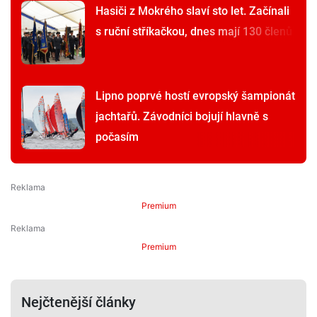
Hasiči z Mokrého slaví sto let. Začínali
s ruční stříkačkou, dnes mají 130 členů
Lipno poprvé hostí evropský šampionát
jachtařů. Závodníci bojují hlavně s
počasím
Premium
Premium
Nejčtenější články