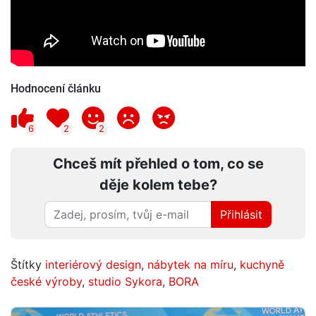
Hodnocení článku
6
2
2
Chceš mít přehled o tom, co se
děje kolem tebe?
Přihlásit
Štítky
interiérový design
,
nábytek na míru
,
kuchyně
české výroby
,
studio Sykora
,
BORA