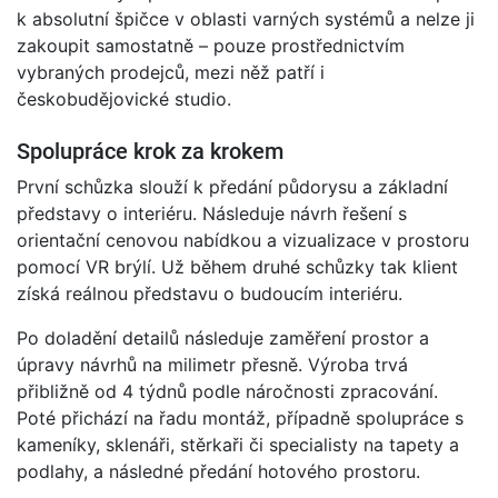
k absolutní špičce v oblasti varných systémů a nelze ji
zakoupit samostatně – pouze prostřednictvím
vybraných prodejců, mezi něž patří i
českobudějovické studio.
Spolupráce krok za krokem
První schůzka slouží k předání půdorysu a základní
představy o interiéru. Následuje návrh řešení s
orientační cenovou nabídkou a vizualizace v prostoru
pomocí VR brýlí. Už během druhé schůzky tak klient
získá reálnou představu o budoucím interiéru.
Po doladění detailů následuje zaměření prostor a
úpravy návrhů na milimetr přesně. Výroba trvá
přibližně od 4 týdnů podle náročnosti zpracování.
Poté přichází na řadu montáž, případně spolupráce s
kameníky, sklenáři, stěrkaři či specialisty na tapety a
podlahy, a následné předání hotového prostoru.