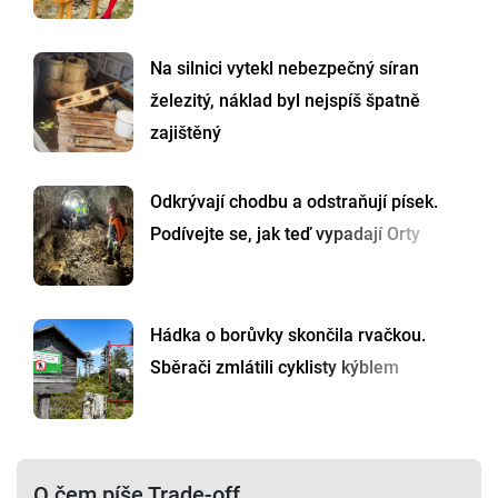
Na silnici vytekl nebezpečný síran
železitý, náklad byl nejspíš špatně
zajištěný
Odkrývají chodbu a odstraňují písek.
Podívejte se, jak teď vypadají Orty
Hádka o borůvky skončila rvačkou.
Sběrači zmlátili cyklisty kýblem
O čem píše Trade-off