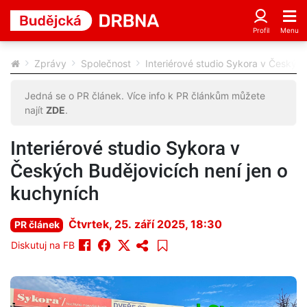
Zprávy
Společnost
Interiérové studio Sykora v Českých
Jedná se o PR článek. Více info k PR článkům můžete
najít
ZDE
.
Interiérové studio Sykora v
Českých Budějovicích není jen o
kuchyních
Čtvrtek, 25. září 2025, 18:30
PR článek
Diskutuj na FB