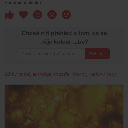
Hodnocení článku
Chceš mít přehled o tom, co se
děje kolem tebe?
Přihlásit
Štítky
hokej
,
extraliga
,
rozstřel
,
Motor
,
Karlovy Vary