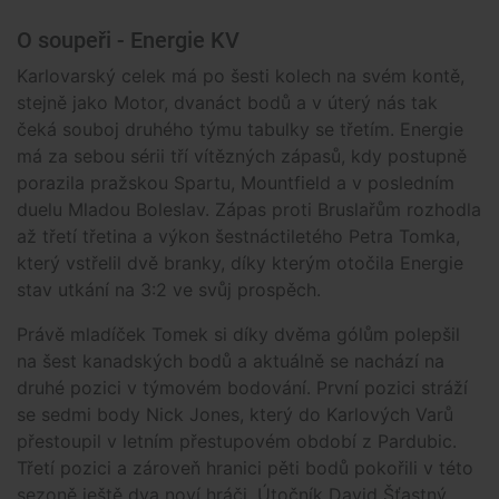
O soupeři - Energie KV
Karlovarský celek má po šesti kolech na svém kontě,
stejně jako Motor, dvanáct bodů a v úterý nás tak
čeká souboj druhého týmu tabulky se třetím. Energie
má za sebou sérii tří vítězných zápasů, kdy postupně
porazila pražskou Spartu, Mountfield a v posledním
duelu Mladou Boleslav. Zápas proti Bruslařům rozhodla
až třetí třetina a výkon šestnáctiletého Petra Tomka,
který vstřelil dvě branky, díky kterým otočila Energie
stav utkání na 3:2 ve svůj prospěch.
Právě mladíček Tomek si díky dvěma gólům polepšil
na šest kanadských bodů a aktuálně se nachází na
druhé pozici v týmovém bodování. První pozici stráží
se sedmi body Nick Jones, který do Karlových Varů
přestoupil v letním přestupovém období z Pardubic.
Třetí pozici a zároveň hranici pěti bodů pokořili v této
sezoně ještě dva noví hráči. Útočník David Šťastný,