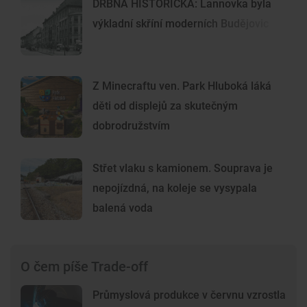
DRBNA HISTORIČKA: Lannovka byla
výkladní skříní moderních Budějovic
Z Minecraftu ven. Park Hluboká láká
děti od displejů za skutečným
dobrodružstvím
Střet vlaku s kamionem. Souprava je
nepojízdná, na koleje se vysypala
balená voda
O čem píše Trade-off
Průmyslová produkce v červnu vzrostla