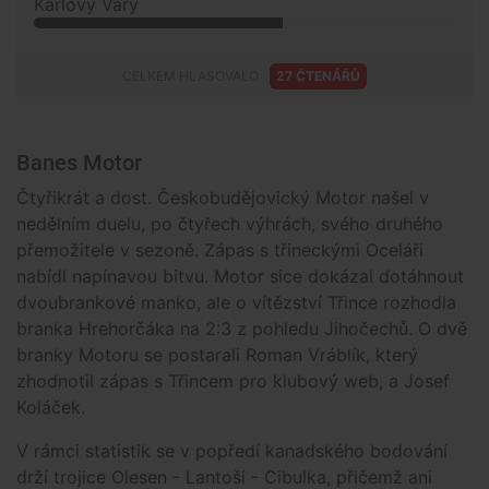
Karlovy Vary
CELKEM HLASOVALO
27 ČTENÁŘŮ
Banes Motor
Čtyřikrát a dost. Českobudějovický Motor našel v
nedělním duelu, po čtyřech výhrách, svého druhého
přemožitele v sezoně. Zápas s třineckými Oceláři
nabídl napínavou bitvu. Motor sice dokázal dotáhnout
dvoubrankové manko, ale o vítězství Třince rozhodla
branka Hrehorčáka na 2:3 z pohledu Jihočechů. O dvě
branky Motoru se postarali Roman Vráblík, který
zhodnotil zápas s Třincem pro klubový web, a Josef
Koláček.
V rámci statistik se v popředí kanadského bodování
drží trojice Olesen - Lantoši - Cibulka, přičemž ani