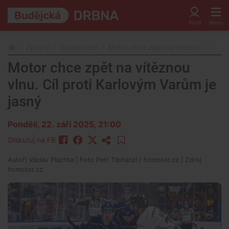
Zprávy
Společnost
Motor chce zpět na vítěznou vlnu. C
Motor chce zpět na vítěznou
vlnu. Cíl proti Karlovým Varům je
jasný
Pondělí, 22. září 2025, 21:00
Diskutuj na FB
Autoři
Václav Plachta
| Foto
Petr Tibitanzl / hcmotor.cz
| Zdroj
hcmotor.cz