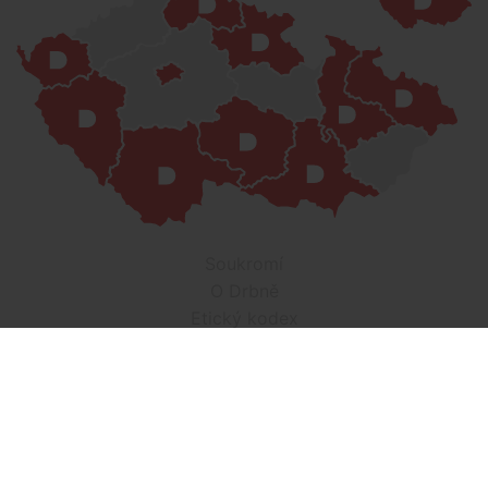
Soukromí
O Drbně
Etický kodex
Kontakt
Inzerce
Práce v Drbně
Nastavení cookies