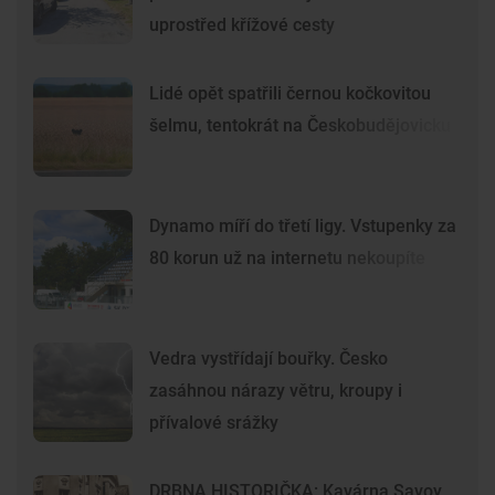
uprostřed křížové cesty
Lidé opět spatřili černou kočkovitou
šelmu, tentokrát na Českobudějovicku
Dynamo míří do třetí ligy. Vstupenky za
80 korun už na internetu nekoupíte
Vedra vystřídají bouřky. Česko
zasáhnou nárazy větru, kroupy i
přívalové srážky
DRBNA HISTORIČKA: Kavárna Savoy