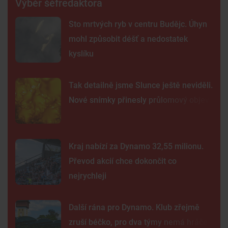
Výběr šéfredaktora
Sto mrtvých ryb v centru Budějc. Úhyn
mohl způsobit déšť a nedostatek
kyslíku
Tak detailně jsme Slunce ještě neviděli.
Nové snímky přinesly průlomový objev
Kraj nabízí za Dynamo 32,55 milionu.
Převod akcií chce dokončit co
nejrychleji
Další rána pro Dynamo. Klub zřejmě
zruší béčko, pro dva týmy nemá hráče