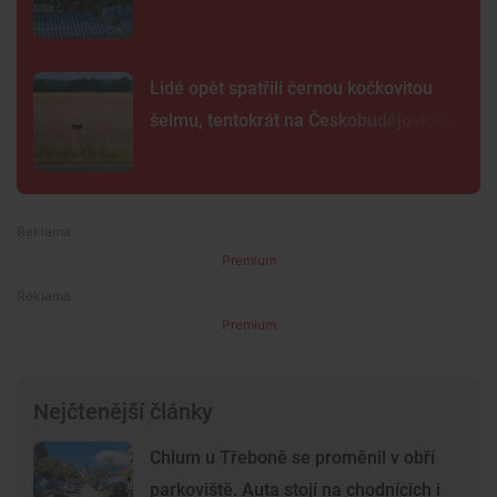
Lidé opět spatřili černou kočkovitou
šelmu, tentokrát na Českobudějovicku
Premium
Premium
Nejčtenější články
Chlum u Třeboně se proměnil v obří
parkoviště. Auta stojí na chodnících i