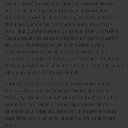
jeden z hráčů v nedělním utkání nebodoval. Nerad
bude na Třinec vzpomínat především první muž
týmového bodování Nick Olesen, který byl v závěru
duelu nepříjemně faulován Draveckým, který byl z
tento faul oceněn trestem do konce utkání. Otřesený
Olesen opustil po zákroku domácí střídačku a zamířil
do kabin. Naneštěstí se ale rychle vrátil zpět a
závěrečné minuty strávil na ledové ploše. Mimo
sestavu tak nadále zůstává pouze obránce Doudera,
který se potýká se zraněním z utkání proti Mountfieldu
HK. I jeho návrat do hry se ale blíží.
V loňské sezoně se Motoru na karlovarském ledě
dařilo a oba duely skončily pro Motor vítězstvím za
dva body. První zápas v Karlových Varech rozhodl v
nastavení Nick Olesen. Druhý zápas došel až do
samostatných nájezdů, kde rozhodl poslední nájezd
paté série, kdy brankáře Hamalčíka překonal Adam
Kubík.