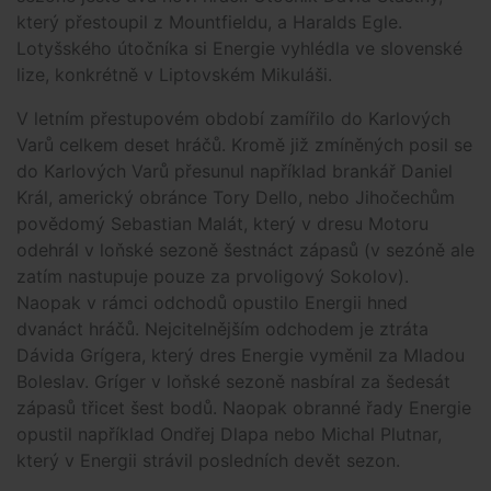
který přestoupil z Mountfieldu, a Haralds Egle.
Lotyšského útočníka si Energie vyhlédla ve slovenské
lize, konkrétně v Liptovském Mikuláši.
V letním přestupovém období zamířilo do Karlových
Varů celkem deset hráčů. Kromě již zmíněných posil se
do Karlových Varů přesunul například brankář Daniel
Král, americký obránce Tory Dello, nebo Jihočechům
povědomý Sebastian Malát, který v dresu Motoru
odehrál v loňské sezoně šestnáct zápasů (v sezóně ale
zatím nastupuje pouze za prvoligový Sokolov).
Naopak v rámci odchodů opustilo Energii hned
dvanáct hráčů. Nejcitelnějším odchodem je ztráta
Dávida Grígera, který dres Energie vyměnil za Mladou
Boleslav. Gríger v loňské sezoně nasbíral za šedesát
zápasů třicet šest bodů. Naopak obranné řady Energie
opustil například Ondřej Dlapa nebo Michal Plutnar,
který v Energii strávil posledních devět sezon.